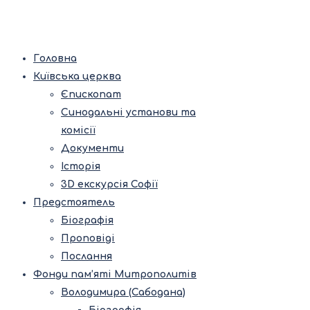
Головна
Київська церква
Єпископат
Синодальні установи та
комісії
Документи
Історія
3D екскурсія Софії
Предстоятель
Біографія
Проповіді
Послання
Фонди пам’яті Митрополитів
Володимира (Сабодана)