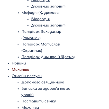
Біографія
Духовний заповіт
Мефодія (Кудрякова)
Біографія
Духовний заповіт
Патріарх Володимир
(Романюк)
Патріарх Мстислав
(Скрипник)
Патріарх Димитрій (Ярема)
Новини
Молитва
Онлайн послуги
Допомога священника
Записки за здоров’я та за
упокій
Поставити свічку
Молитви