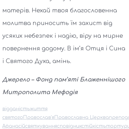
матерів. Нехай твоя благословенна
молитва приносить їм захист від
усяких небезпек і надію, віру на мирне
повернення додому. В ім’я Отця і Сина
і Святого Духа, амінь.
Джерело – Фонд пам’яті Блаженнішого
Митрополита Мефодія
відданість
життя
святого
Православ’я
Православна Церква
препод
Афанасій
святкування
сповідник
стійкість
тортур