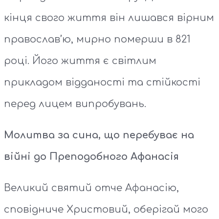
кінця свого життя він лишався вірним
православ’ю, мирно померши в 821
році. Його життя є світлим
прикладом відданості та стійкості
перед лицем випробувань.
Молитва за сина, що перебуває на
війні до Преподобного Афанасія
Великий святий отче Афанасію,
сповідниче Христовий, оберігай мого