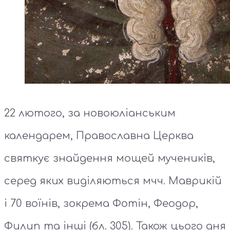
22 лютого, за новоюліанським
календарем, Православна Церква
святкує знайдення мощей мучеників,
серед яких виділяються мчч. Маврикій
і 70 воїнів, зокрема Фотін, Феодор,
Филип та інші (бл. 305). Також цього дня