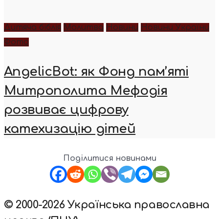
Дитяча біблія
Молитва
Новини
Новини України
Фото
AngelicBot: як Фонд пам’яті
Митрополита Мефодія
розвиває цифрову
катехизацію дітей
Поділитися новинами
© 2000-2026 Українська православна