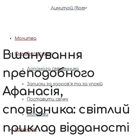
Патріарх Димитрій (Ярема)
Новини
Молитва
Вшанування
Онлайн послуги
преподобного
Допомога священника
Записки за здоров’я та за упокій
Афанасія,
Поставити свічку
сповідника: світлий
Молитви
приклад відданості
Календар