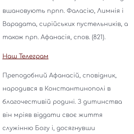
вшановують прпп. Фаласію, Лимнія і
Варадата, сирійських пустельників, а
також прп. Афанасія, спов. (821).
Наш Телеграм
Преподобний Афанасій, сповідник,
народився в Константинополі в
благочестивій родині. З дитинства
він мріяв віддати своє життя
служінню Богу і, досягнувши