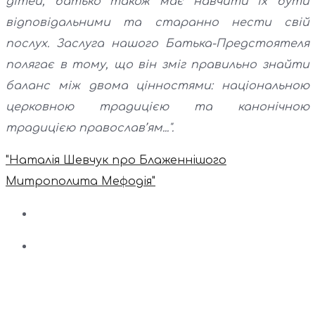
дітей, батько також має навчити їх бути
відповідальними та старанно нести свій
послух. Заслуга нашого Батька-Предстоятеля
полягає в тому, що він зміг правильно знайти
баланс між двома цінностями: національною
церковною традицією та канонічною
традицією православ’ям...".
"Наталія Шевчук про Блаженнішого
Митрополита Мефодія"