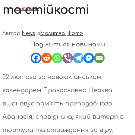
та стійкості
Контакти
Автор
News
із
Молитва
,
Фото
Поділитися новинами
22 лютого за новоюліанським
календарем Православна Церква
вшановує пам’ять преподобного
Афанасія, сповідника, який витерпів
тортури та страждання за віру,