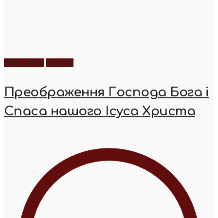
Молитва
Свята
Преображення Господа Бога і
Спаса нашого Ісуса Христа