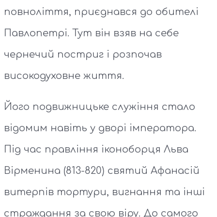
повноліття, приєднався до обителі
Павлопетрі. Тут він взяв на себе
чернечий постриг і розпочав
високодуховне життя.
Його подвижницьке служіння стало
відомим навіть у дворі імператора.
Під час правління іконоборця Льва
Вірменина (813-820) святий Афанасій
витерпів тортури, вигнання та інші
страждання за свою віру. До самого