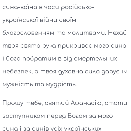
сина-воїна в часи російсько-
української війни своїм
благословенням та молитвами. Нехай
твоя свята рука прикриває мого сина
і його побратимів від смертельних
небезпек, а твоя духовна сила дарує їм
мужність та мудрість.
Прошу тебе, святий Афанасію, стати
заступником перед Богом за мого
сина і за синів усіх українських