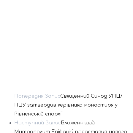
Попередня Запис
Священний Синод УПЦ/
ПЦУ затвердив керівника монастиря у
Рівненській єпархії
Наступний Запис
Блаженніший
Митрополит Епіфаній представив нового