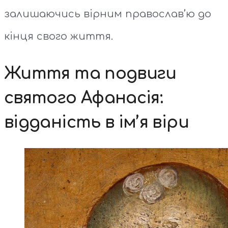
залишаючись вірним православ’ю до
кінця свого життя.
Життя та подвиги
святого Афанасія:
відданість в ім’я віри