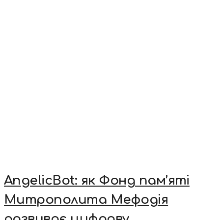
AngelicBot: як Фонд пам’яті
Митрополита Мефодія
розвиває цифрову