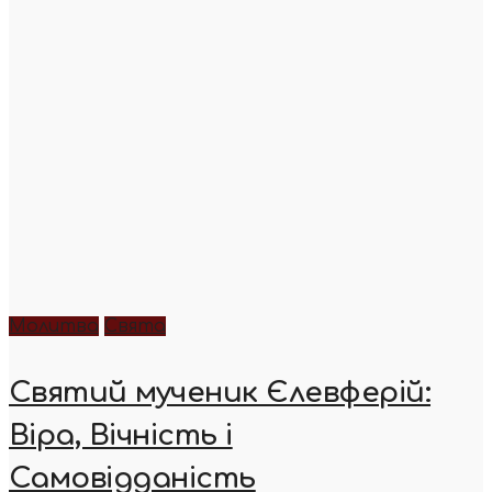
Молитва
Свята
Святий мученик Єлевферій:
Віра, Вічність і
Самовідданість