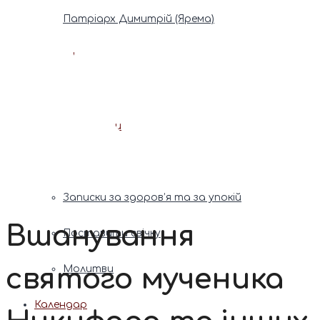
Патріарх Димитрій (Ярема)
Новини
Молитва
Онлайн послуги
Допомога священника
Записки за здоров’я та за упокій
Вшанування
Поставити свічку
святого мученика
Молитви
Календар