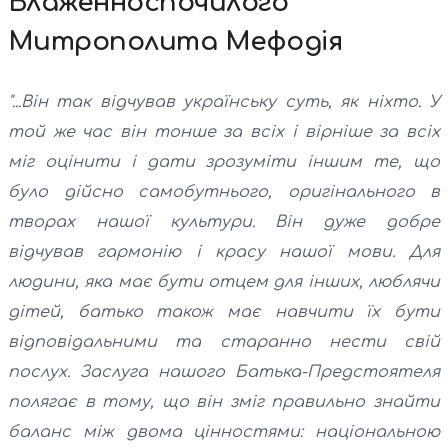
Блаженноспочилого
Митрополита Мефодія
"...Він так відчував українську суть, як ніхто. У
той же час він тонше за всіх і вірніше за всіх
міг оцінити і дати зрозуміти іншим те, що
було дійсно самобутнього, оригінального в
творах нашої культури. Він дуже добре
відчував гармонію і красу нашої мови. Для
людини, яка має бути отцем для інших, люблячи
дітей, батько також має навчити їх бути
відповідальними та старанно нести свій
послух. Заслуга нашого Батька-Предстоятеля
полягає в тому, що він зміг правильно знайти
баланс між двома цінностями: національною