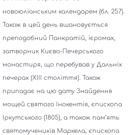
новоюліанським календарем (бл. 257).
Також в цей день вшановується
преподобний Панкратій, ієромах,
затворник Києво-Печерського
монастиря, що перебував у Дальніх
печерах (XIII століття). Також
припадає на цю дату Знайдення
мощей святого Інокентія, єпископа
Іркутського (1805), а також пам’ять
святомучеників Маркела, єпископа