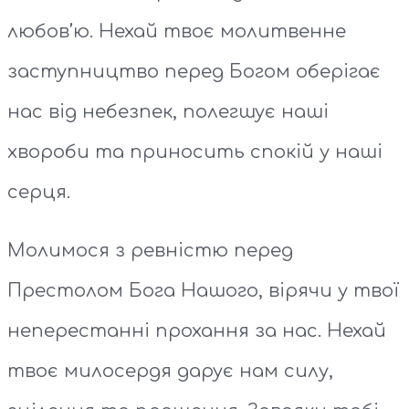
любов’ю. Нехай твоє молитвенне
заступництво перед Богом оберігає
нас від небезпек, полегшує наші
хвороби та приносить спокій у наші
серця.
Молимося з ревністю перед
Престолом Бога Нашого, вірячи у твої
неперестанні прохання за нас. Нехай
твоє милосердя дарує нам силу,