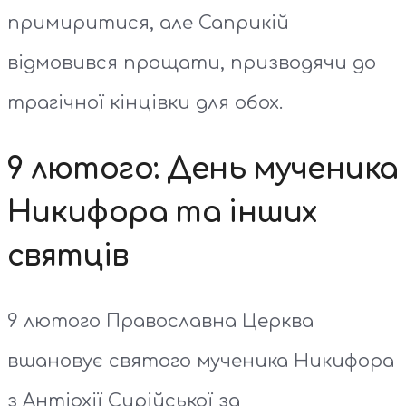
примиритися, але Саприкій
відмовився прощати, призводячи до
трагічної кінцівки для обох.
9 лютого: День мученика
Никифора та інших
святців
9 лютого Православна Церква
вшановує святого мученика Никифора
з Антіохії Сирійської за