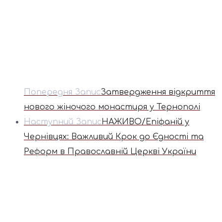
Попередня Запис
Затвердження відкриття
нового жіночого монастиря у Тернополі
Наступний Запис
НАЖИВО/Епіфаній у
Чернівцях: Важливий Крок до Єдності та
Реформ в Православній Церкві України