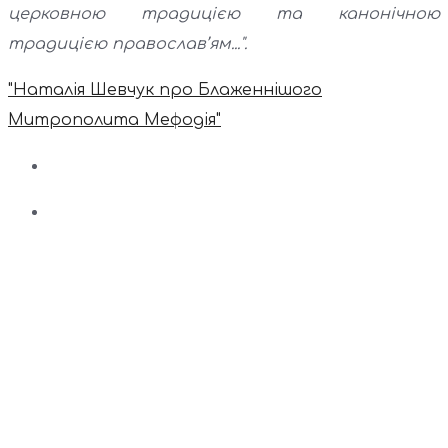
церковною традицією та канонічною
традицією православ’ям...".
"Наталія Шевчук про Блаженнішого
Митрополита Мефодія"