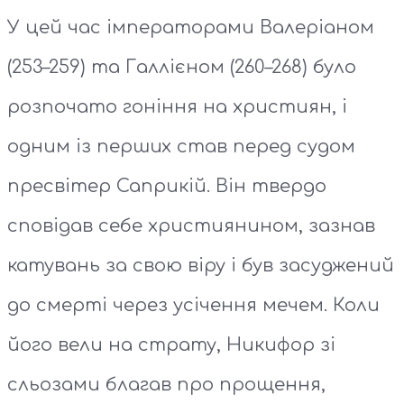
У цей час імператорами Валеріаном
(253–259) та Галлієном (260–268) було
розпочато гоніння на християн, і
одним із перших став перед судом
пресвітер Саприкій. Він твердо
сповідав себе християнином, зазнав
катувань за свою віру і був засуджений
до смерті через усічення мечем. Коли
його вели на страту, Никифор зі
сльозами благав про прощення,