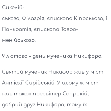
Сикелій-
ського, Філагрія, єпископа Кіпрського, і
Панкратія, єпископа Тавро-
менійського.
9 лютого – день мученика Никифора.
Святий мученик Никифор жив у місті
Антіохії Сирійській. У цьому ж місті
жив також пресвітер Саприкій,
добрий друг Никифора, тому їх