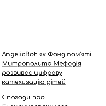
AngelicBot: як Фонд пам’яті
Митрополита Мефодія
розвиває цифрову
катехизацію дітей
Спогади про