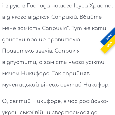
і вірую в Господа нашого Ісуса Христа,
від якого відрікся Саприкій. Вбийте
мене замість Саприкія”. Тут же кати
STOP
донесли про це правителю.
WAR
Правитель звелів: Саприкія
відпустити, а замість нього усікти
мечем Никифора. Так сприйняв
мученицький вінець святий Никифор.
О, святий Никифоре, в час російсько-
української війни звертаємося до