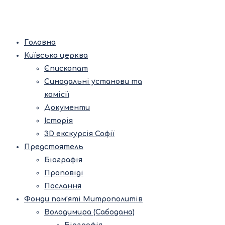
Головна
Київська церква
Єпископат
Синодальні установи та
комісії
Документи
Історія
3D екскурсія Софії
Предстоятель
Біографія
Проповіді
Послання
Фонди пам’яті Митрополитів
Володимира (Сабодана)