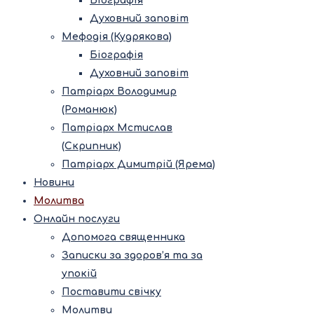
Біографія
Духовний заповіт
Мефодія (Кудрякова)
Біографія
Духовний заповіт
Патріарх Володимир
(Романюк)
Патріарх Мстислав
(Скрипник)
Патріарх Димитрій (Ярема)
Новини
Молитва
Онлайн послуги
Допомога священника
Записки за здоров’я та за
упокій
Поставити свічку
Молитви