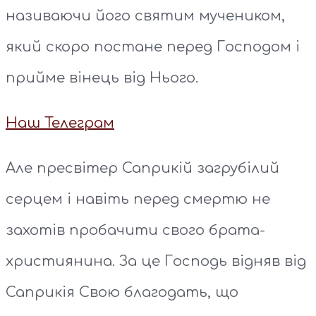
називаючи його святим мучеником,
який скоро постане перед Господом і
прийме вінець від Нього.
Наш Телеграм
Але пресвітер Саприкій загрубілий
серцем і навіть перед смертю не
захотів пробачити свого брата-
християнина. За це Господь відняв від
Саприкія Свою благодать, що