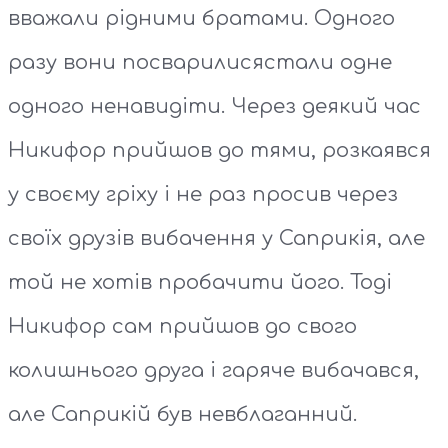
вважали рідними братами. Одного
разу вони посварилисястали одне
одного ненавидіти. Через деякий час
Никифор прийшов до тями, розкаявся
у своєму гріху і не раз просив через
своїх друзів вибачення у Саприкія, але
той не хотів пробачити його. Тоді
Никифор сам прийшов до свого
колишнього друга і гаряче вибачався,
але Саприкій був невблаганний.