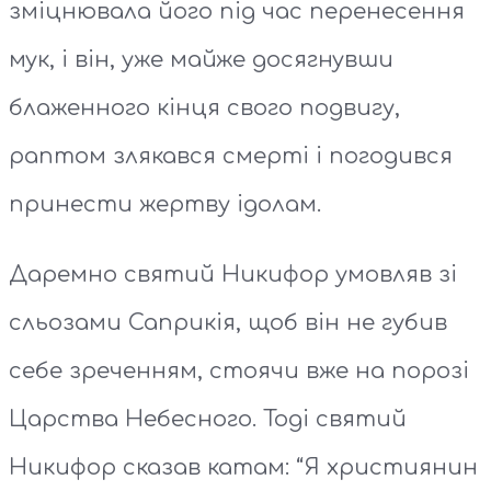
зміцнювала його під час перенесення
мук, і він, уже майже досягнувши
блаженного кінця свого подвигу,
раптом злякався смерті і погодився
принести жертву ідолам.
Даремно святий Никифор умовляв зі
сльозами Саприкія, щоб він не губив
себе зреченням, стоячи вже на порозі
Царства Небесного. Тоді святий
Никифор сказав катам: “Я християнин