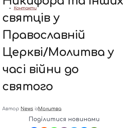
Никифора та інших
Контакти
святців у
Православній
Церкві/Молитва у
часі війни до
святого
Автор
News
із
Молитва
Поділитися новинами