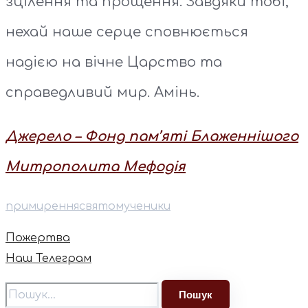
зцілення та прощення. Завдяки тобі,
нехай наше серце сповнюється
надією на вічне Царство та
справедливий мир. Амінь.
Джерело – Фонд пам’яті Блаженнішого
Митрополита Мефодія
примирення
святомученики
Пожертва
Наш Телеграм