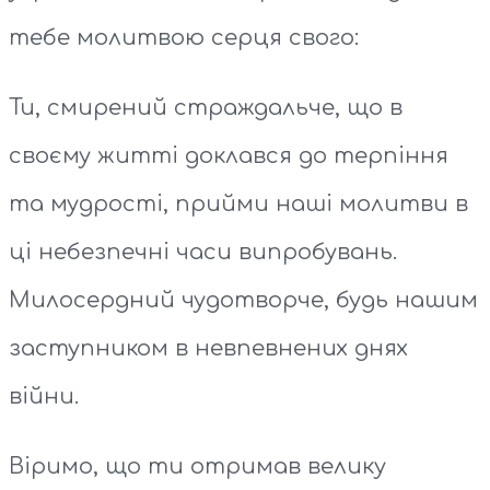
тебе молитвою серця свого:
Ти, смирений страждальче, що в
своєму житті доклався до терпіння
та мудрості, прийми наші молитви в
ці небезпечні часи випробувань.
Милосердний чудотворче, будь нашим
заступником в невпевнених днях
війни.
Віримо, що ти отримав велику