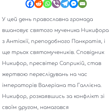
У цей день православна громада
вшановує святого мученика Никифора
з Антіохії, преподобного Панкратія, і
ще трьох святомучеників. Сповідник
Никифор, пресвітер Саприкій, став
жертвою переслідувань на час
імператорів Валеріана та Галлієна.
Никифор, розкаявшись за конфлікт зі
своїм другом, намагався