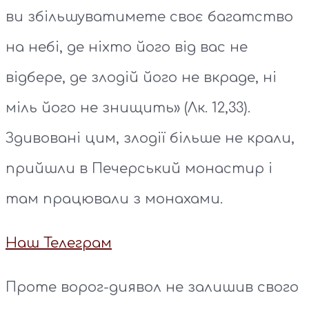
ви збільшуватимете своє багатство
на небі, де ніхто його від вас не
відбере, де злодій його не вкраде, ні
міль його не знищить» (Лк. 12,33).
Здивовані цим, злодії більше не крали,
прийшли в Печерський монастир і
там працювали з монахами.
Наш Телеграм
Проте ворог-диявол не залишив свого