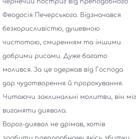
чернечий постриг від преподобного
Феодосія Печерського. Відзначався
безкорисливістю, душевною
чистотою, смиренням та іншими
добрими рисами. Дуже багато
молився. За це одержав від Господа
дар чудотворення й пророкування.
Читаючи заклинальні молитви, він міг
виганяти диявола.
Ворог-диявол не дрімав, хотів
зробити преподобному якісь збитки.