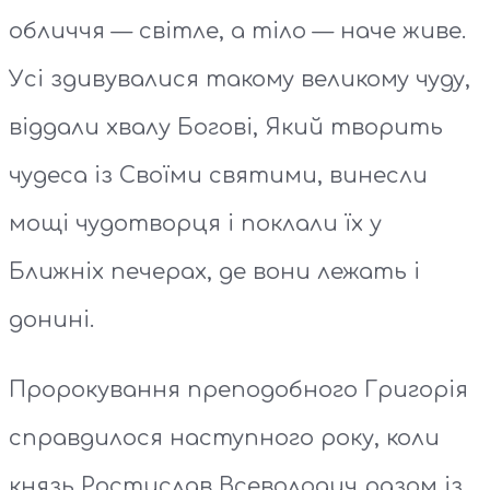
обличчя — світле, а тіло — наче живе.
Усі здивувалися такому великому чуду,
віддали хвалу Богові, Який творить
чудеса із Своїми святими, винесли
мощі чудотворця і поклали їх у
Ближніх печерах, де вони лежать і
донині.
Пророкування преподобного Григорія
справдилося наступного року, коли
князь Ростислав Всеволодич разом із