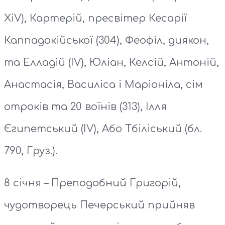
ХіV), Картерій, пресвітер Кесарії
Каппадокійської (304), Феофіл, диякон,
та Елладій (ІV), Юліан, Келсій, Антоній,
Анастасія, Василіса і Маріоніла, сім
отроків та 20 воїнів (313), Ілля
Єгипетський (ІV), Або Тбіліський (бл.
790, Груз.).
8 січня – Преподобний Григорій,
чудотворець Печерський прийняв