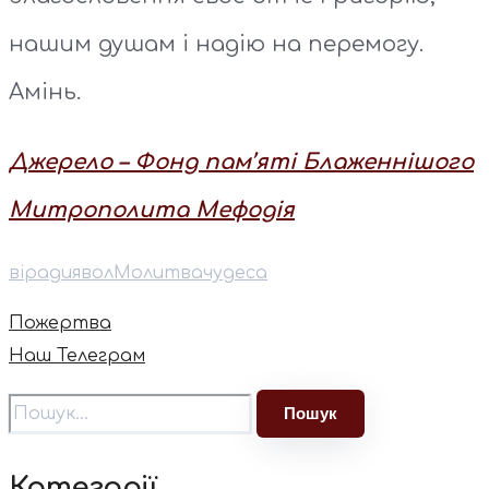
нашим душам і надію на перемогу.
Амінь.
Джерело – Фонд пам’яті Блаженнішого
Митрополита Мефодія
віра
диявол
Молитва
чудеса
Пожертва
Наш Телеграм
Категорії