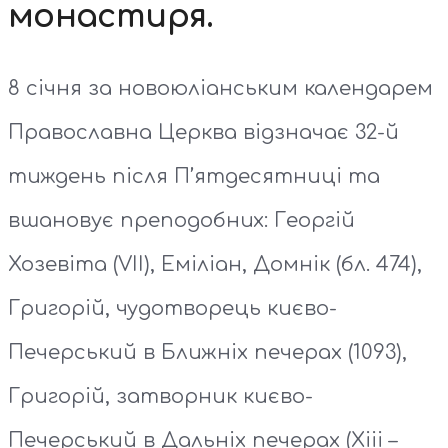
монастиря.
8 січня за новоюліанським календарем
Православна Церква відзначає 32-й
тиждень після П’ятдесятниці та
вшановує преподобних: Георгій
Хозевіта (VІІ), Еміліан, Домнік (бл. 474),
Григорій, чудотворець києво-
Печерський в Ближніх печерах (1093),
Григорій, затворник києво-
Печерський в Дальніх печерах (Хііі –