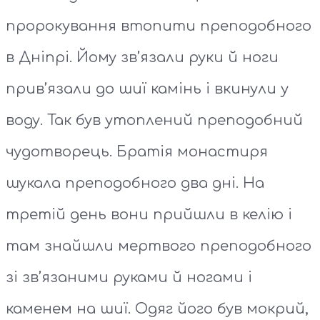
пророкування втопити преподобного
в Дніпрі. Йому зв’язали руки й ноги
прив’язали до шиї камінь і вкинули у
воду. Так був утоплений преподобний
чудотворець. Братія монастиря
шукала преподобного два дні. На
третій день вони прийшли в келію і
там знайшли мертвого преподобного
зі зв’язаними руками й ногами і
каменем на шиї. Одяг його був мокрий,