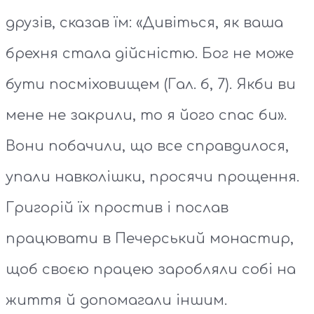
друзів, сказав їм: «Дивіться, як ваша
брехня стала дійсністю. Бог не може
бути посміховищем (Гал. б, 7). Якби ви
мене не закрили, то я його спас би».
Вони побачили, що все справдилося,
упали навколішки, просячи прощення.
Григорій їх простив і послав
працювати в Печерський монастир,
щоб своєю працею заробляли собі на
життя й допомагали іншим.