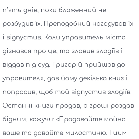
п’ять днів, поки блаженний не
розбудив їх. Преподобний нагодував їх
і відпустив. Коли управитель міста
дізнався про це, то зловив злодіїв і
віддав під суд. Григорій прийшов до
управителя, дав йому декілька книг і
попросив, щоб той відпустив злодіїв.
Останні книги продав, а гроші роздав
бідним, кажучи: «Продавайте майно
ваше та давайте милостиню. І цим