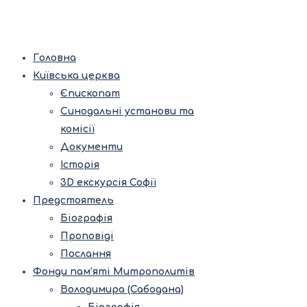
Головна
Київська церква
Єпископат
Синодальні установи та
комісії
Документи
Історія
3D екскурсія Софії
Предстоятель
Біографія
Проповіді
Послання
Фонди пам’яті Митрополитів
Володимира (Сабодана)