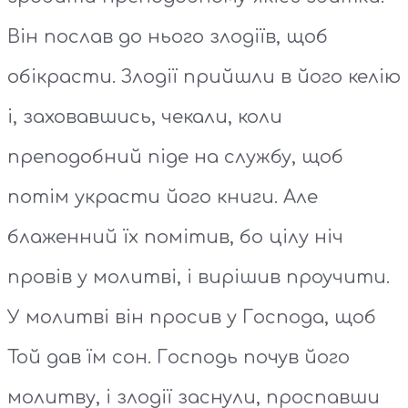
Він послав до нього злодіїв, щоб
обікрасти. Злодії прийшли в його келію
і, заховавшись, чекали, коли
преподобний піде на службу, щоб
потім украсти його книги. Але
блаженний їх помітив, бо цілу ніч
провів у молитві, і вирішив проучити.
У молитві він просив у Господа, щоб
Той дав їм сон. Господь почув його
молитву, і злодії заснули, проспавши