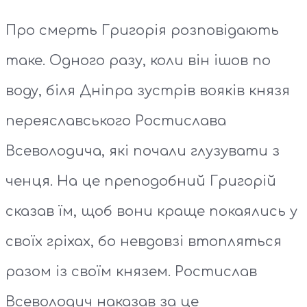
Про смерть Григорія розповідають
таке. Одного разу, коли він ішов по
воду, біля Дніпра зустрів вояків князя
переяславського Ростислава
Всеволодича, які почали глузувати з
ченця. На це преподобний Григорій
сказав їм, щоб вони краще покаялись у
своїх гріхах, бо невдовзі втопляться
разом із своїм князем. Ростислав
Всеволодич наказав за це