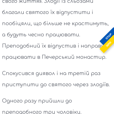
свого життя». Злодії із сльозами
благали святого їх відпустити і
пообіцяли, що більше не крастимуть,
а будуть чесно працювати.
STOP
WAR
Преподобний їх відпустив і направив
працювати в Печерський монастир.
Спокусився диявол і на третій раз
приступити до святого через злодіїв.
Одного разу прийшли до
преподобного три чоловіки.