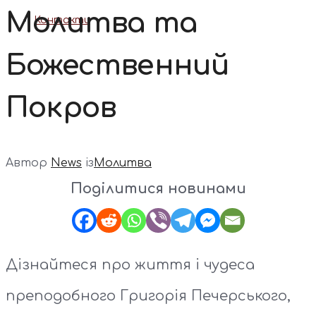
Молитва та
Контакти
Божественний
Покров
Автор
News
із
Молитва
Поділитися новинами
Дізнайтеся про життя і чудеса
преподобного Григорія Печерського,