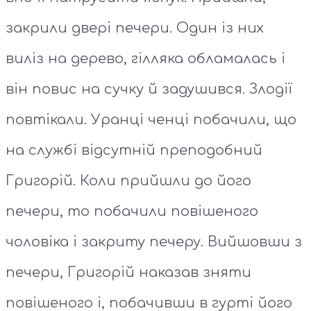
закрили двері печери. Один із них
виліз на дерево, гілляка обламалась і
він повис на сучку й задушився. Злодії
повтікали. Уранці ченці побачили, що
на службі відсутній преподобний
Григорій. Коли прийшли до його
печери, то побачили повішеного
чоловіка і закриту печеру. Вийшовши з
печери, Григорій наказав зняти
повішеного і, побачивши в гурті його