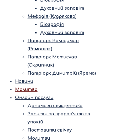
Біографія
Духовний заповіт
Мефодія (Кудрякова)
Біографія
Духовний заповіт
Патріарх Володимир
(Романюк)
Патріарх Мстислав
(Скрипник)
Патріарх Димитрій (Ярема)
Новини
Молитва
Онлайн послуги
Допомога священника
Записки за здоров’я та за
упокій
Поставити свічку
Молитви