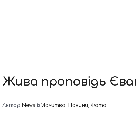
Контакти
Жива проповідь Єван
Автор
News
із
Молитва
,
Новини
,
Фото