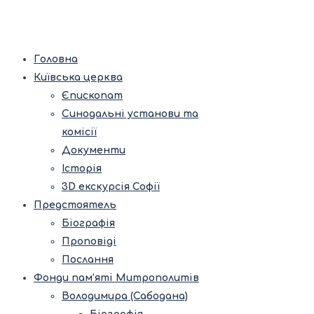
Головна
Київська церква
Єпископат
Синодальні установи та
комісії
Документи
Історія
3D екскурсія Софії
Предстоятель
Біографія
Проповіді
Послання
Фонди пам’яті Митрополитів
Володимира (Сабодана)