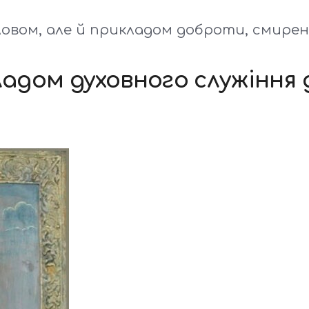
вом, але й прикладом доброти, смиренн
дом духовного служіння 