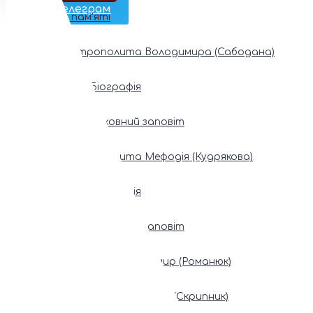
Наш Телеграм
Фонди пам’яті
Митрополита Володимира (Сабодана)
Біографія
Духовний заповіт
Митрополита Мефодія (Кудрякова)
Біографія
Духовний заповіт
Патріарх Володимир (Романюк)
Патріарх Мстислав (Скрипник)