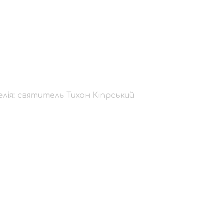
гелія: святитель Ти
лія: святитель Тихон Кіпрський