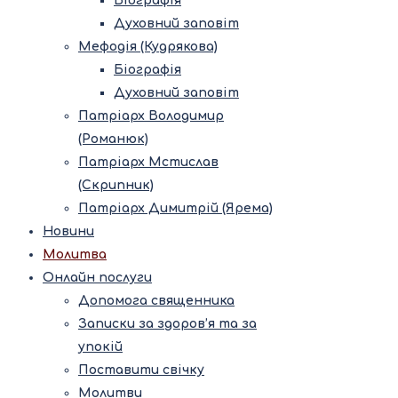
Біографія
Духовний заповіт
Мефодія (Кудрякова)
Біографія
Духовний заповіт
Патріарх Володимир
(Романюк)
Патріарх Мстислав
(Скрипник)
Патріарх Димитрій (Ярема)
Новини
Молитва
Онлайн послуги
Допомога священника
Записки за здоров’я та за
упокій
Поставити свічку
Молитви