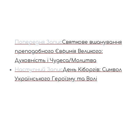
Попередня Запис
Святкове вшанування
преподобного Євфимія Великого:
Духовність і Чудеса/Молитва
Наступний Запис
День Кіборгів: Символ
Українського Героїзму та Волі