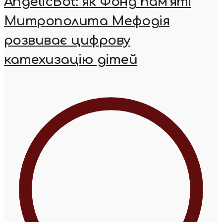
AngelicBot: як Фонд пам’яті
Митрополита Мефодія
розвиває цифрову
катехизацію дітей