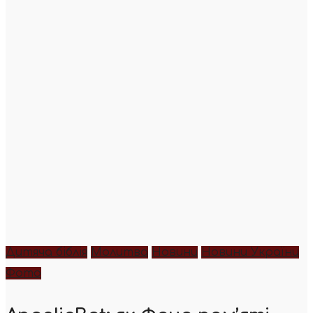
Дитяча біблія
Молитва
Новини
Новини України
Фото