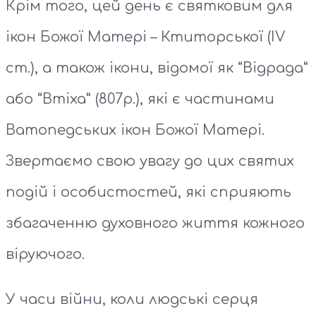
Крім того, цей день є святковим для
ікон Божої Матері – Ктиторської (ІV
ст.), а також ікони, відомої як “Відрада”
або “Втіха” (807р.), які є частинами
Ватопедських ікон Божої Матері.
Звертаємо свою увагу до цих святих
подій і особистостей, які сприяють
збагаченню духовного життя кожного
віруючого.
У часи війни, коли людські серця