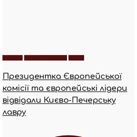
Новини
Новини України
Фото
Президентка Європейської
комісії та європейські лідери
відвідали Києво-Печерську
лавру