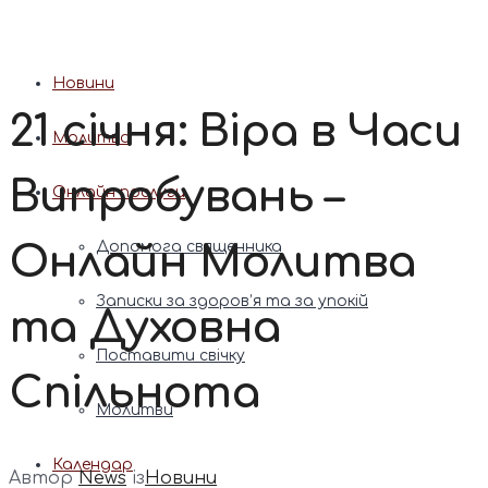
Патріарх Димитрій (Ярема)
Новини
21 січня: Віра в Часи
Молитва
Випробувань –
Онлайн послуги
Онлайн Молитва
Допомога священника
Записки за здоров’я та за упокій
та Духовна
Поставити свічку
Спільнота
Молитви
Календар
Автор
News
із
Новини