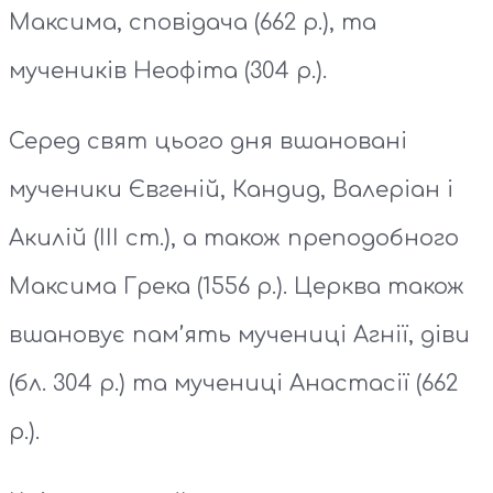
Максима, сповідача (662 р.), та
мучеників Неофіта (304 р.).
Серед свят цього дня вшановані
мученики Євгеній, Кандид, Валеріан і
Акилій (ІІІ ст.), а також преподобного
Максима Грека (1556 р.). Церква також
вшановує пам’ять мучениці Агнії, діви
(бл. 304 р.) та мучениці Анастасії (662
р.).