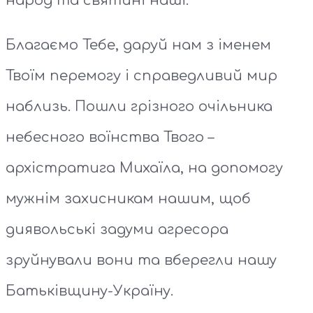
народ та святині наші.
Благаємо Тебе, даруй нам з іменем
Твоїм перемогу і справедливий мир
наблизь. Пошли грізного очільника
небесного воїнства Твого –
архістратига Михаїла, на допомогу
мужнім захисникам нашим, щоб
диявольські задуми агресора
зруйнували вони та вберегли нашу
Батьківщину-Україну.