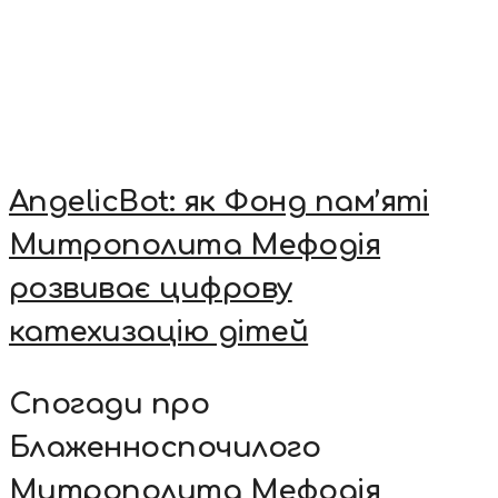
AngelicBot: як Фонд пам’яті
Митрополита Мефодія
розвиває цифрову
катехизацію дітей
Спогади про
Блаженноспочилого
Митрополита Мефодія