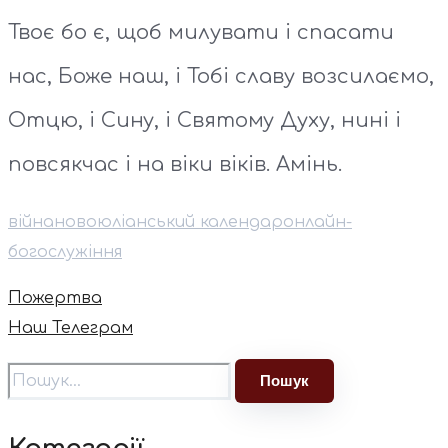
Твоє бо є, щоб милувати і спасати
нас, Боже наш, і Тобі славу возсилаємо,
Отцю, і Сину, і Святому Духу, нині і
повсякчас і на віки віків. Амінь.
війна
новоюліанський календар
онлайн-
богослужіння
Пожертва
Наш Телеграм