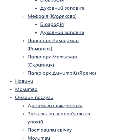
Біографія
Духовний заповіт
Мефодія (Кудрякова)
Біографія
Духовний заповіт
Патріарх Володимир
(Романюк)
Патріарх Мстислав
(Скрипник)
Патріарх Димитрій (Ярема)
Новини
Молитва
Онлайн послуги
Допомога священника
Записки за здоров’я та за
упокій
Поставити свічку
Молитви