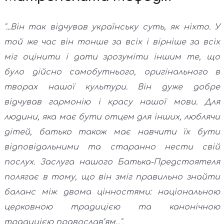
"...Він так відчував українську суть, як ніхто. У
той же час він тонше за всіх і вірніше за всіх
міг оцінити і дати зрозуміти іншим те, що
було дійсно самобутнього, оригінального в
творах нашої культури. Він дуже добре
відчував гармонію і красу нашої мови. Для
людини, яка має бути отцем для інших, люблячи
дітей, батько також має навчити їх бути
відповідальними та старанно нести свій
послух. Заслуга нашого Батька-Предстоятеля
полягає в тому, що він зміг правильно знайти
баланс між двома цінностями: національною
церковною традицією та канонічною
традицією православ’ям...".