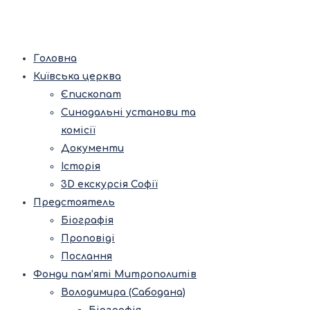
Головна
Київська церква
Єпископат
Синодальні установи та
комісії
Документи
Історія
3D екскурсія Софії
Предстоятель
Біографія
Проповіді
Послання
Фонди пам’яті Митрополитів
Володимира (Сабодана)