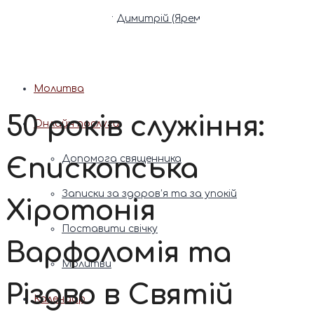
Патріарх Димитрій (Ярема)
Новини
Молитва
50 років служіння:
Онлайн послуги
Єпископська
Допомога священника
Записки за здоров’я та за упокій
Хіротонія
Поставити свічку
Варфоломія та
Молитви
Різдво в Святій
Календар