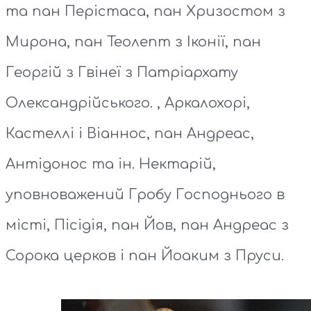
та пан Перістаса, пан Хризостом з
Мирона, пан Теолепт з Іконії, пан
Георгій з Гвінеї з Патріархату
Олександрійського. , Аркалохорі,
Кастеллі і Віаннос, пан Андреас,
Антідонос та ін. Нектарій,
уповноважений Гробу Господнього в
місті, Пісідія, пан Йов, пан Андреас з
Сорока церков і пан Йоаким з Пруси.