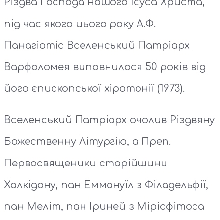
Різдва Господа нашого Ісуса Христа,
під час якого цього року А.Ф.
Панагіотіс Вселенський Патріарх
Варфоломея виповнилося 50 років від
його єпископської хіротонії (1973).
Вселенський Патріарх очолив Різдвяну
Божественну Літургію, а Преп.
Первосвященики старійшини
Халкідону, пан Еммануїл з Філадельфії,
пан Меліт, пан Іриней з Міріофітоса