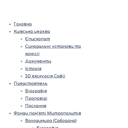
Головна
Київська церква
Єпископат
Синодальні установи та
комісії
Документи
Історія
3D екскурсія Софії
Предстоятель
Біографія
Проповіді
Послання
Фонди пам’яті Митрополитів
Володимира (Сабодана)