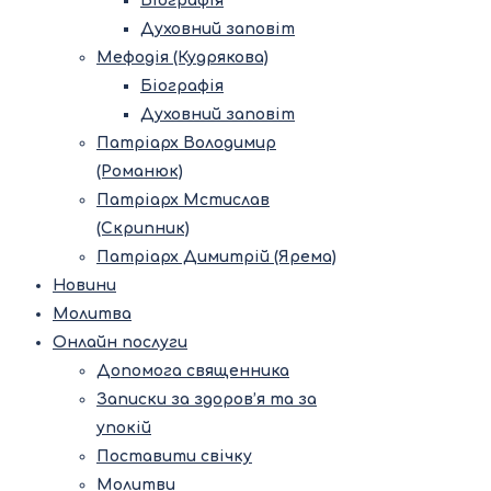
Біографія
Духовний заповіт
Мефодія (Кудрякова)
Біографія
Духовний заповіт
Патріарх Володимир
(Романюк)
Патріарх Мстислав
(Скрипник)
Патріарх Димитрій (Ярема)
Новини
Молитва
Онлайн послуги
Допомога священника
Записки за здоров’я та за
упокій
Поставити свічку
Молитви