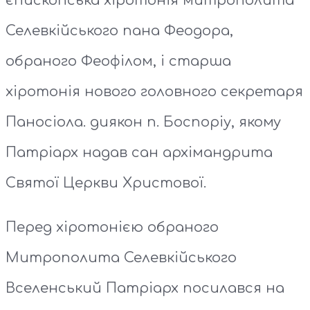
єпископська хіротонія митрополита
Селевкійського пана Феодора,
обраного Феофілом, і старша
хіротонія нового головного секретаря
Паносіола. диякон п. Боспоріу, якому
Патріарх надав сан архімандрита
Святої Церкви Христової.
Перед хіротонією обраного
Митрополита Селевкійського
Вселенський Патріарх посилався на