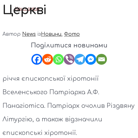
Церкві
Контакти
Автор
News
із
Новини
,
Фото
Поділитися новинами
річчя єпископської хіротонії
Вселенського Патріарха А.Ф.
Панагіотіса. Патріарх очолив Різдвяну
Літургію, а також відзначили
єпископські хіротонії.