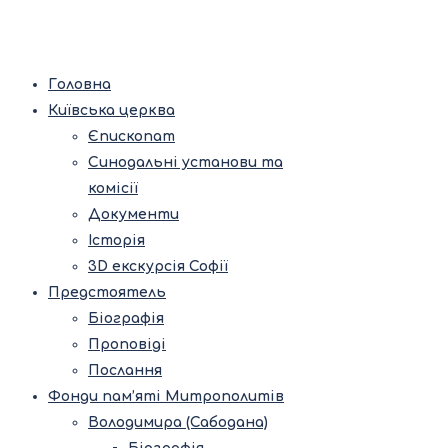
Головна
Київська церква
Єпископат
Синодальні установи та
комісії
Документи
Історія
3D екскурсія Софії
Предстоятель
Біографія
Проповіді
Послання
Фонди пам’яті Митрополитів
Володимира (Сабодана)