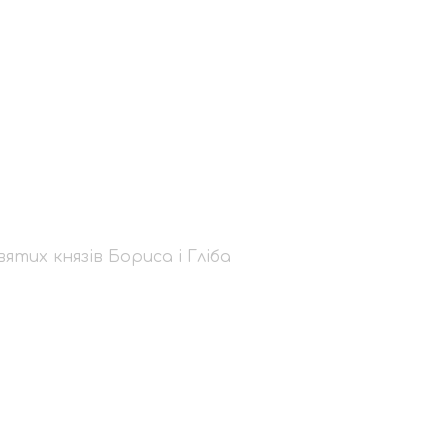
іння у
ориса і Гліба
тих князів Бориса і Гліба