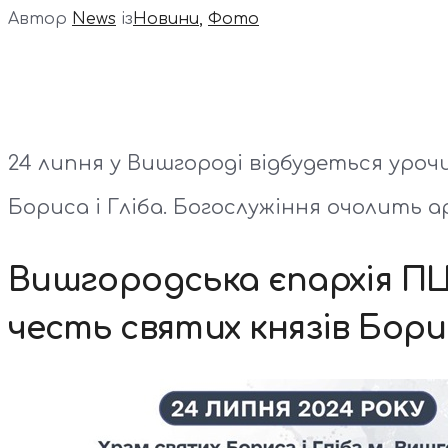
Автор
News
із
Новини
,
Фото
24 липня у Вишгороді відбудеться уроч
Бориса і Гліба. Богослужіння очолить 
Вишгородська єпархія П
честь святих князів Борис