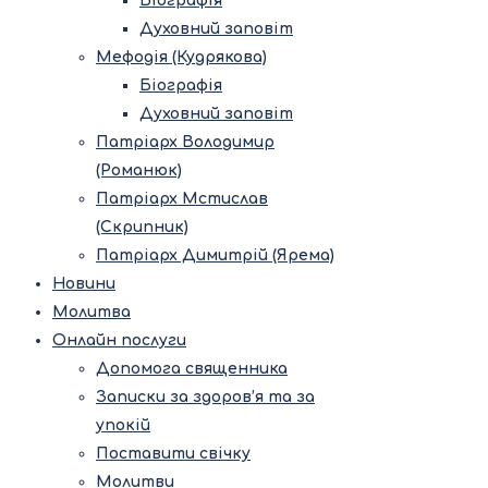
Біографія
Духовний заповіт
Мефодія (Кудрякова)
Біографія
Духовний заповіт
Патріарх Володимир
(Романюк)
Патріарх Мстислав
(Скрипник)
Патріарх Димитрій (Ярема)
Новини
Молитва
Онлайн послуги
Допомога священника
Записки за здоров’я та за
упокій
Поставити свічку
Молитви