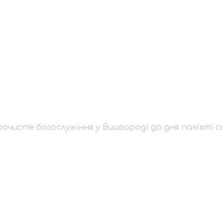
а урочисте богослуж
’яті святих князів Б
чисте богослужіння у Вишгороді до дня пам’яті свя