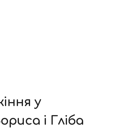
іння у
ориса і Гліба