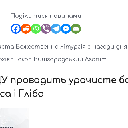
Поділитися новинами
иста Божественна літургія з нагоди дня 
архієпископ Вишгородський Агапіт.
ЦУ проводить урочисте бо
а і Гліба