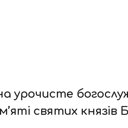
а урочисте богослуж
’яті святих князів Б