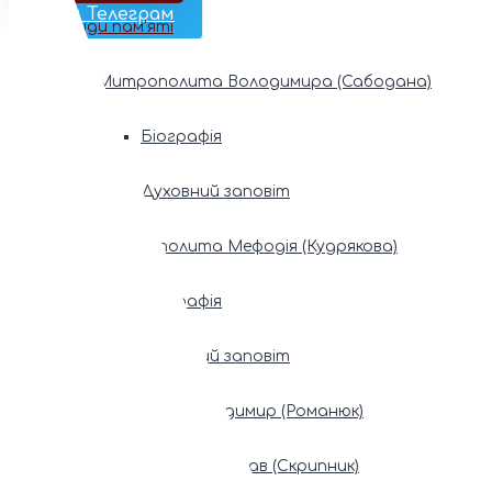
Наш Телеграм
Фонди пам’яті
Митрополита Володимира (Сабодана)
Біографія
Духовний заповіт
Митрополита Мефодія (Кудрякова)
Біографія
Духовний заповіт
Патріарх Володимир (Романюк)
Патріарх Мстислав (Скрипник)