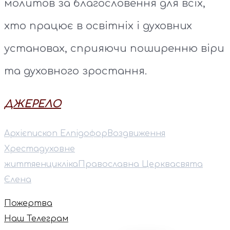
молитов за благословення для всіх,
хто працює в освітніх і духовних
установах, сприяючи поширенню віри
та духовного зростання.
ДЖЕРЕЛО
Архієпископ Елпідофор
Воздвиження
Хреста
духовне
життя
енцикліка
Православна Церква
свята
Єлена
Пожертва
Наш Телеграм