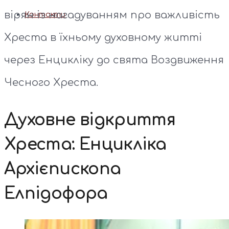
вірян із нагадуванням про важливість
Контакти
Хреста в їхньому духовному житті
через Енцикліку до свята Воздвиження
Чесного Хреста.
Духовне відкриття
Хреста: Енцикліка
Архієпископа
Елпідофора