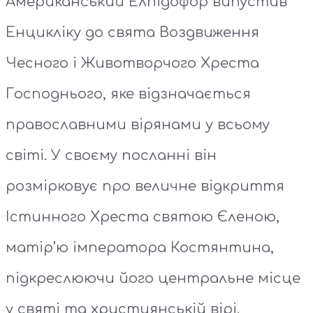
Американський Елпідофор випустив
Енцикліку до свята Воздвиження
Чесного і Животворчого Хреста
Господнього, яке відзначається
православними вірянами у всьому
світі. У своєму посланні він
розмірковує про величне відкриття
Істинного Хреста святою Єленою,
матір’ю імператора Костянтина,
підкреслюючи його центральне місце
у святі та християнській вірі.