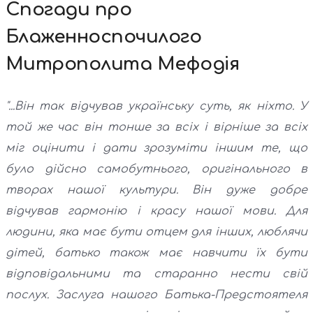
Спогади про
Блаженноспочилого
Митрополита Мефодія
"...Він так відчував українську суть, як ніхто. У
той же час він тонше за всіх і вірніше за всіх
міг оцінити і дати зрозуміти іншим те, що
було дійсно самобутнього, оригінального в
творах нашої культури. Він дуже добре
відчував гармонію і красу нашої мови. Для
людини, яка має бути отцем для інших, люблячи
дітей, батько також має навчити їх бути
відповідальними та старанно нести свій
послух. Заслуга нашого Батька-Предстоятеля