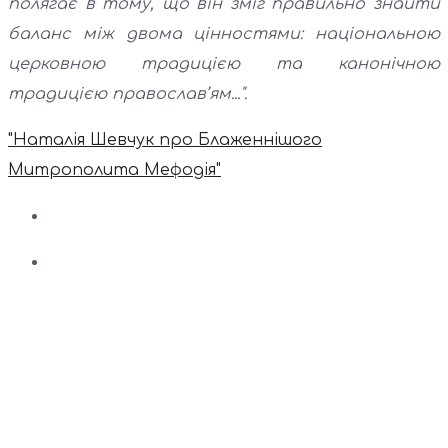
полягає в тому, що він зміг правильно знайти
баланс між двома цінностями: національною
церковною традицією та канонічною
традицією православ’ям...".
"Наталія Шевчук про Блаженнішого
Митрополита Мефодія"