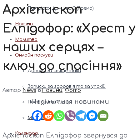
Архієпископ
Патріарх Димитрій (Ярема)
Елпідофор: «Хрест у
Новини
Молитва
наших серцях –
Онлайн послуги
ключ до спасіння»
Допомога священника
Записки за здоров’я та за упокій
Автор
News
із
Новини
,
Фото
Поділитися новинами
Поставити свічку
Молитви
Календар
Архієпископ Елпідофор звернувся до