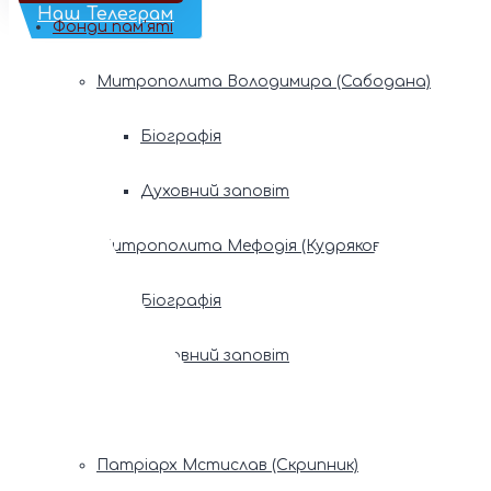
Наш Телеграм
Фонди пам’яті
Митрополита Володимира (Сабодана)
Біографія
Духовний заповіт
Митрополита Мефодія (Кудрякова)
Біографія
Духовний заповіт
Патріарх Володимир (Романюк)
Патріарх Мстислав (Скрипник)