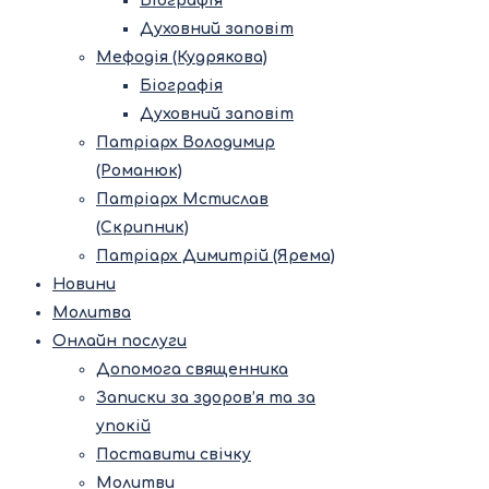
Біографія
Духовний заповіт
Мефодія (Кудрякова)
Біографія
Духовний заповіт
Патріарх Володимир
(Романюк)
Патріарх Мстислав
(Скрипник)
Патріарх Димитрій (Ярема)
Новини
Молитва
Онлайн послуги
Допомога священника
Записки за здоров’я та за
упокій
Поставити свічку
Молитви