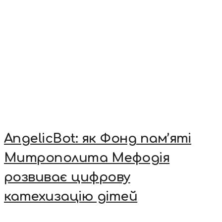
AngelicBot: як Фонд пам’яті
Митрополита Мефодія
розвиває цифрову
катехизацію дітей