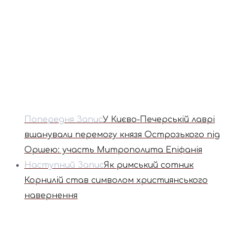
Попередня Запис
У Києво-Печерській лаврі
вшанували перемогу князя Острозького під
Оршею: участь Митрополита Епіфанія
Наступний Запис
Як римський сотник
Корнилій став символом християнського
навернення