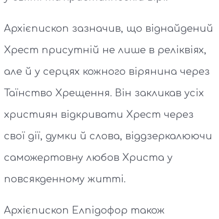
Архієпископ зазначив, що віднайдений
Хрест присутній не лише в реліквіях,
але й у серцях кожного вірянина через
Таїнство Хрещення. Він закликав усіх
християн відкривати Хрест через
свої дії, думки й слова, віддзеркалюючи
саможертовну любов Христа у
повсякденному житті.
Архієпископ Елпідофор також