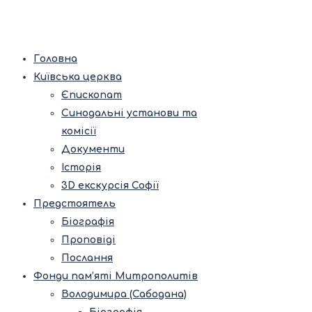
Головна
Київська церква
Єпископат
Синодальні установи та
комісії
Документи
Історія
3D екскурсія Софії
Предстоятель
Біографія
Проповіді
Послання
Фонди пам’яті Митрополитів
Володимира (Сабодана)