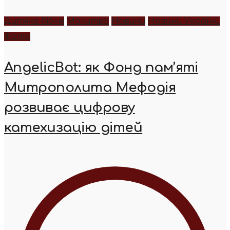
Дитяча біблія
Молитва
Новини
Новини України
Фото
AngelicBot: як Фонд пам’яті
Митрополита Мефодія
розвиває цифрову
катехизацію дітей