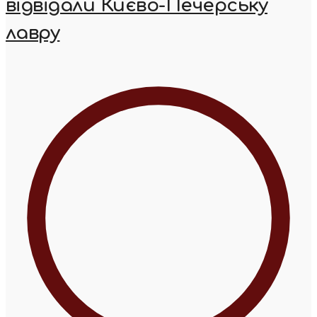
відвідали Києво-Печерську
лавру