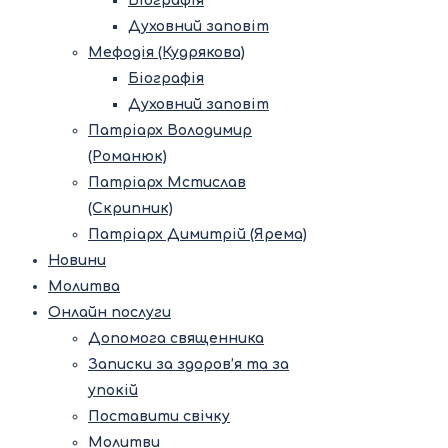
Біографія
Духовний заповіт
Мефодія (Кудрякова)
Біографія
Духовний заповіт
Патріарх Володимир
(Романюк)
Патріарх Мстислав
(Скрипник)
Патріарх Димитрій (Ярема)
Новини
Молитва
Онлайн послуги
Допомога священника
Записки за здоров’я та за
упокій
Поставити свічку
Молитви