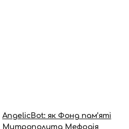
AngelicBot: як Фонд пам’яті
Митрополита Мефодія