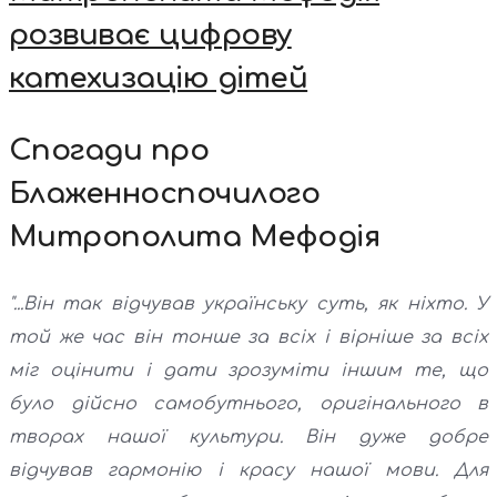
розвиває цифрову
катехизацію дітей
Спогади про
Блаженноспочилого
Митрополита Мефодія
"...Він так відчував українську суть, як ніхто. У
той же час він тонше за всіх і вірніше за всіх
міг оцінити і дати зрозуміти іншим те, що
було дійсно самобутнього, оригінального в
творах нашої культури. Він дуже добре
відчував гармонію і красу нашої мови. Для