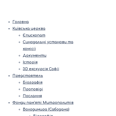
Головна
Київська церква
Єпископат
Синодальні установи та
комісії
Документи
Історія
3D екскурсія Софії
Предстоятель
Біографія
Проповіді
Послання
Фонди пам’яті Митрополитів
Володимира (Сабодана)