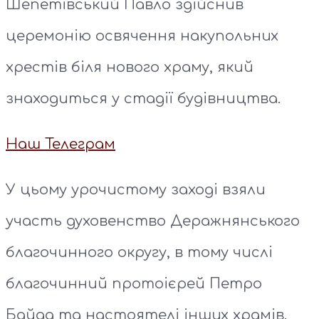
Шепетівський Павло здійснив
церемонію освячення накупольних
хрестів біля нового храму, який
знаходиться у стадії будівництва.
Наш Телеграм
У цьому урочистому заході взяли
участь духовенство Деражнянського
благочинного округу, в тому числі
благочинний протоієрей Петро
Байда та настоятелі інших храмів.