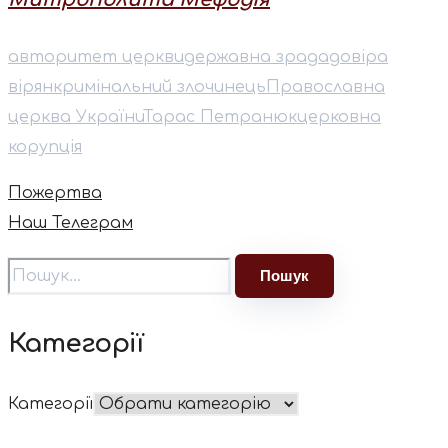
авторитет церкви
державна зрада
довіра
вірян
кримінальний злочинець
Православна
церква України
Тарас Петранюк
церковна
корупція
Пожертва
Наш Телеграм
Категорії
Категорії