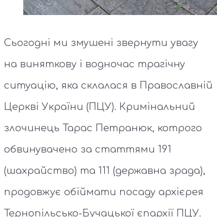
Сьогодні ми змушені звернути увагу
на виняткову і водночас трагічну
ситуацію, яка склалася в Православній
Церкві України (ПЦУ). Кримінальний
злочинець Тарас Петранюк, котрого
обвинувачено за статтями 191
(шахрайство) та 111 (державна зрада),
продовжує обіймати посаду архієрея
Тернопільсько-Бучацької єпархії ПЦУ.