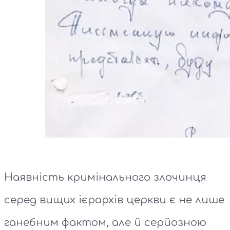
Наявність кримінального злочинця
серед вищих ієрархів церкви є не лише
ганебним фактом, але й серйозною