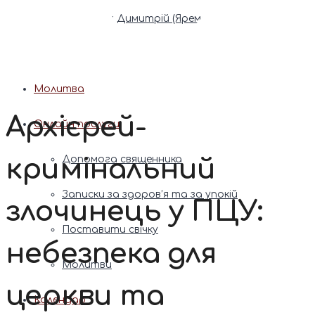
Патріарх Димитрій (Ярема)
Новини
Молитва
Архієрей-
Онлайн послуги
кримінальний
Допомога священника
Записки за здоров’я та за упокій
злочинець у ПЦУ:
Поставити свічку
небезпека для
Молитви
церкви та
Календар