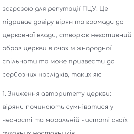
загрозою для репутації ПЦУ. Це
підриває довіру вірян та громади до
церковної влади, створює негативний
образ церкви в очах міжнародної
спільноти та може призвести до
серйозних наслідків, таких як:
1. Зниження авторитету церкви:
віряни починають сумніватися у
чесності та моральній чистоті своїх
духовних наставників.