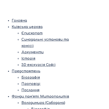
Головна
Київська церква
Єпископат
Синодальні установи та
комісії
Документи
Історія
3D екскурсія Софії
Предстоятель
Біографія
Проповіді
Послання
Фонди пам’яті Митрополитів
Володимира (Сабодана)