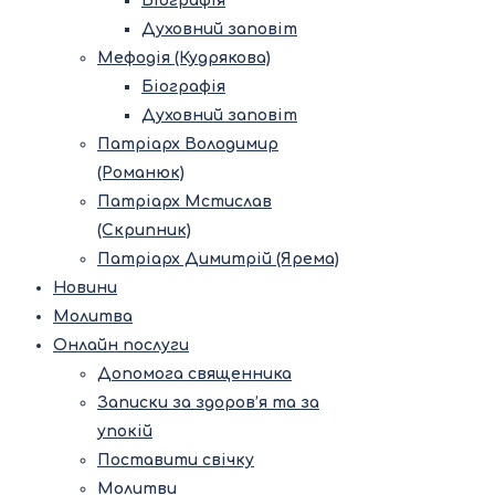
Біографія
Духовний заповіт
Мефодія (Кудрякова)
Біографія
Духовний заповіт
Патріарх Володимир
(Романюк)
Патріарх Мстислав
(Скрипник)
Патріарх Димитрій (Ярема)
Новини
Молитва
Онлайн послуги
Допомога священника
Записки за здоров’я та за
упокій
Поставити свічку
Молитви