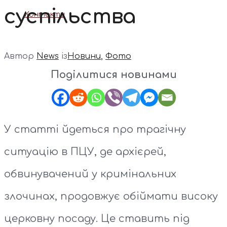
суспільства
Контакти
Автор
News
із
Новини
,
Фото
Поділитися новинами
У статті йдеться про трагічну
ситуацію в ПЦУ, де архієрей,
обвинувачений у кримінальних
злочинах, продовжує обіймати високу
церковну посаду. Це ставить під