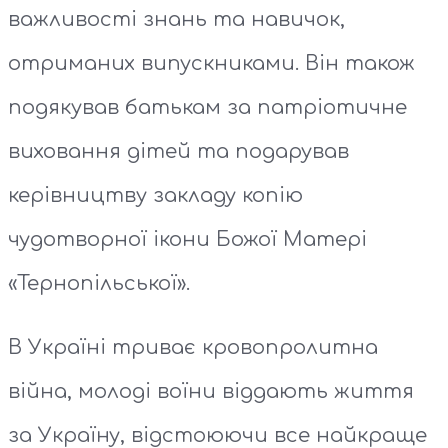
важливості знань та навичок,
отриманих випускниками. Він також
подякував батькам за патріотичне
виховання дітей та подарував
керівництву закладу копію
чудотворної ікони Божої Матері
«Тернопільської».
В Україні триває кровопролитна
війна, молоді воїни віддають життя
за Україну, відстоюючи все найкраще