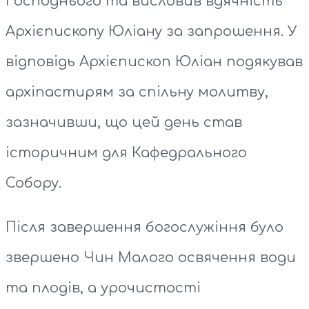
Господнього та висловив вдячність
Архієпископу Юліану за запрошення. У
відповідь Архієпископ Юліан подякував
архіпастирям за спільну молитву,
зазначивши, що цей день став
історичним для Кафедрального
Собору.
Після завершення богослужіння було
звершено Чин Малого освячення води
та плодів, а урочистості