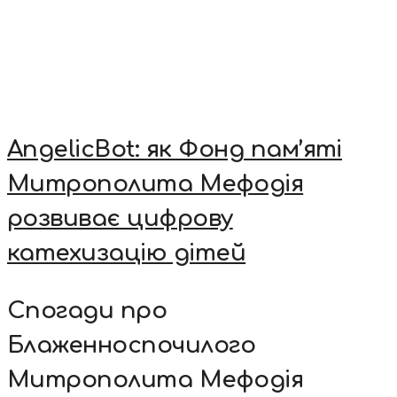
AngelicBot: як Фонд пам’яті
Митрополита Мефодія
розвиває цифрову
катехизацію дітей
Спогади про
Блаженноспочилого
Митрополита Мефодія