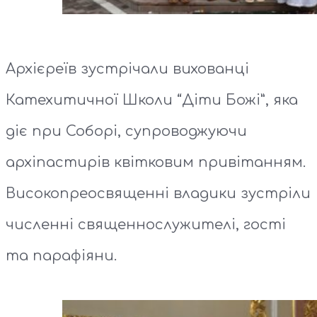
Архієреїв зустрічали вихованці
Катехитичної Школи “Діти Божі”, яка
діє при Соборі, супроводжуючи
архіпастирів квітковим привітанням.
Високопреосвященні владики зустріли
численні священнослужителі, гості
та парафіяни.