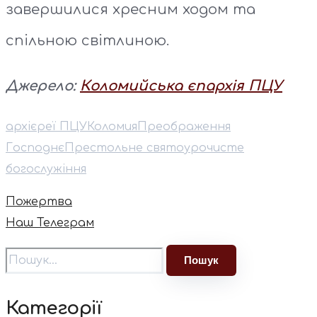
завершилися хресним ходом та
спільною світлиною.
Джерело:
Коломийська єпархія ПЦУ
архієреї ПЦУ
Коломия
Преображення
Господнє
Престольне свято
урочисте
богослужіння
Пожертва
Наш Телеграм
Категорії