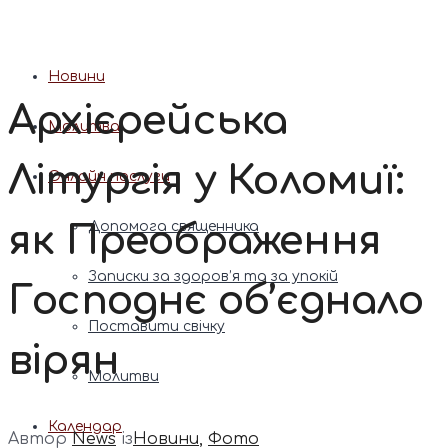
Патріарх Димитрій (Ярема)
Новини
Архієрейська
Молитва
Літургія у Коломиї:
Онлайн послуги
як Преображення
Допомога священника
Записки за здоров’я та за упокій
Господнє об’єднало
Поставити свічку
вірян
Молитви
Календар
Автор
News
із
Новини
,
Фото