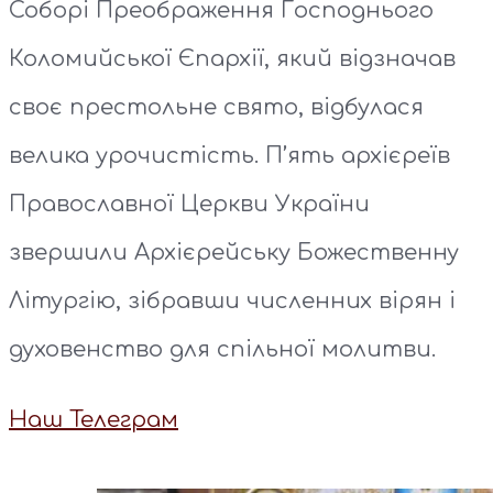
Соборі Преображення Господнього
Коломийської Єпархії, який відзначав
своє престольне свято, відбулася
велика урочистість. П’ять архієреїв
Православної Церкви України
звершили Архієрейську Божественну
Літургію, зібравши численних вірян і
духовенство для спільної молитви.
Наш Телеграм