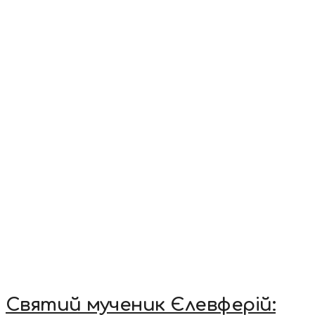
Святий мученик Єлевферій: