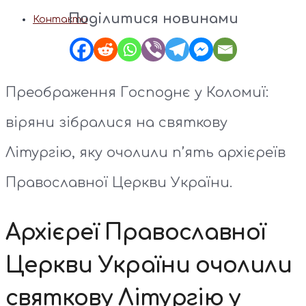
Поділитися новинами
Контакти
Преображення Господнє у Коломиї:
віряни зібралися на святкову
Літургію, яку очолили п’ять архієреїв
Православної Церкви України.
Архієреї Православної
Церкви України очолили
святкову Літургію у