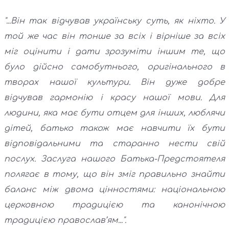
"...Він так відчував українську суть, як ніхто. У
той же час він тонше за всіх і вірніше за всіх
міг оцінити і дати зрозуміти іншим те, що
було дійсно самобутнього, оригінального в
творах нашої культури. Він дуже добре
відчував гармонію і красу нашої мови. Для
людини, яка має бути отцем для інших, люблячи
дітей, батько також має навчити їх бути
відповідальними та старанно нести свій
послух. Заслуга нашого Батька-Предстоятеля
полягає в тому, що він зміг правильно знайти
баланс між двома цінностями: національною
церковною традицією та канонічною
традицією православ’ям...".