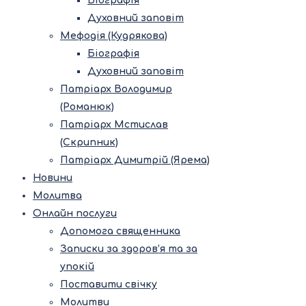
Біографія
Духовний заповіт
Мефодія (Кудрякова)
Біографія
Духовний заповіт
Патріарх Володимир
(Романюк)
Патріарх Мстислав
(Скрипник)
Патріарх Димитрій (Ярема)
Новини
Молитва
Онлайн послуги
Допомога священника
Записки за здоров’я та за
упокій
Поставити свічку
Молитви