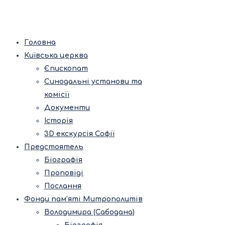
Головна
Київська церква
Єпископат
Синодальні установи та
комісії
Документи
Історія
3D екскурсія Софії
Предстоятель
Біографія
Проповіді
Послання
Фонди пам’яті Митрополитів
Володимира (Сабодана)