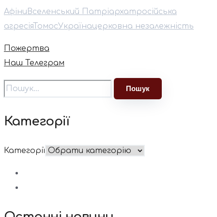
Афіни
Вселенський Патріархат
російська
агресія
Томос
Україна
церковна незалежність
Пожертва
Наш Телеграм
Категорії
Категорії
Останні новини