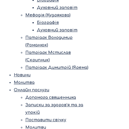
Біографія
Духовний заповіт
Мефодія (Кудрякова)
Біографія
Духовний заповіт
Патріарх Володимир
(Романюк)
Патріарх Мстислав
(Скрипник)
Патріарх Димитрій (Ярема)
Новини
Молитва
Онлайн послуги
Допомога священника
Записки за здоров’я та за
упокій
Поставити свічку
Молитви