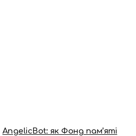
AngelicBot: як Фонд пам’яті