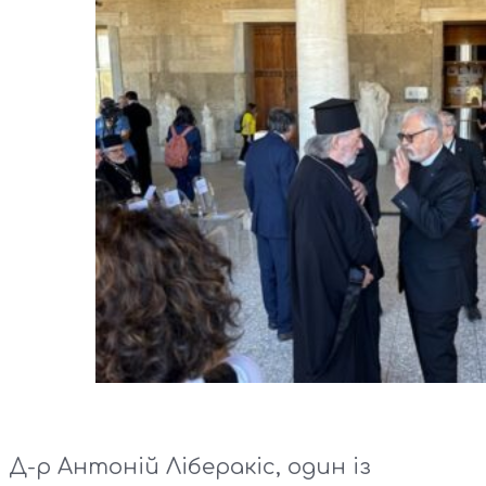
Д-р Антоній Ліберакіс, один із