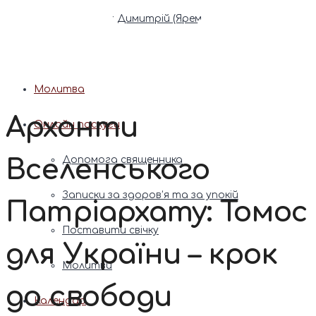
Патріарх Димитрій (Ярема)
Новини
Молитва
Архонти
Онлайн послуги
Вселенського
Допомога священника
Записки за здоров’я та за упокій
Патріархату: Томос
Поставити свічку
для України – крок
Молитви
до свободи
Календар