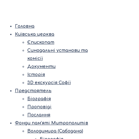
Головна
Київська церква
Єпископат
Синодальні установи та
комісії
Документи
Історія
3D екскурсія Софії
Предстоятель
Біографія
Проповіді
Послання
Фонди пам’яті Митрополитів
Володимира (Сабодана)