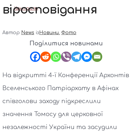
віросповідання
Контакти
Автор
News
із
Новини
,
Фото
Поділитися новинами
На відкритті 4-ї Конференції Архонтів
Вселенського Патріархату в Афінах
співголови заходу підкреслили
значення Томосу для церковної
незалежності України та засудили