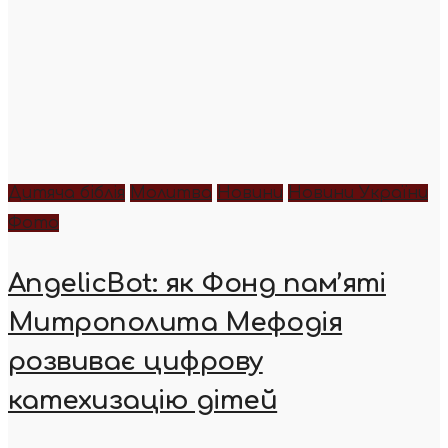
Дитяча біблія
Молитва
Новини
Новини України
Фото
AngelicBot: як Фонд пам’яті
Митрополита Мефодія
розвиває цифрову
катехизацію дітей