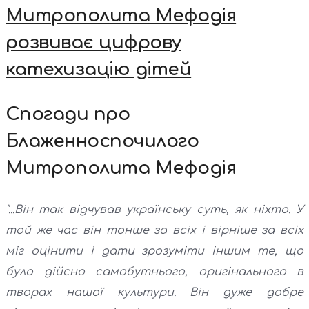
Митрополита Мефодія
розвиває цифрову
катехизацію дітей
Спогади про
Блаженноспочилого
Митрополита Мефодія
"...Він так відчував українську суть, як ніхто. У
той же час він тонше за всіх і вірніше за всіх
міг оцінити і дати зрозуміти іншим те, що
було дійсно самобутнього, оригінального в
творах нашої культури. Він дуже добре