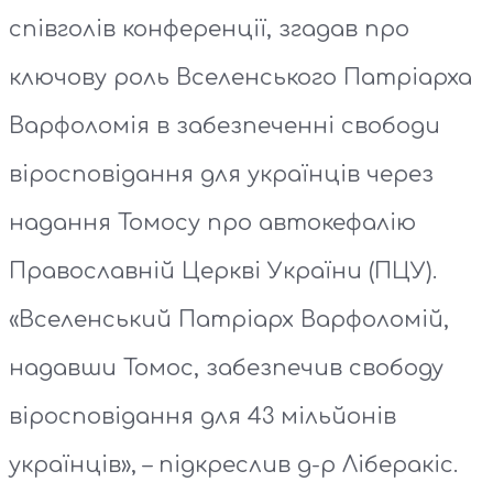
співголів конференції, згадав про
ключову роль Вселенського Патріарха
Варфоломія в забезпеченні свободи
віросповідання для українців через
надання Томосу про автокефалію
Православній Церкві України (ПЦУ).
«Вселенський Патріарх Варфоломій,
надавши Томос, забезпечив свободу
віросповідання для 43 мільйонів
українців», – підкреслив д-р Ліберакіс.