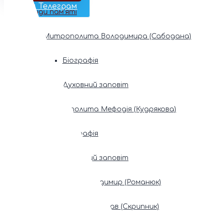
Наш Телеграм
Фонди пам’яті
Митрополита Володимира (Сабодана)
Біографія
Духовний заповіт
Митрополита Мефодія (Кудрякова)
Біографія
Духовний заповіт
Патріарх Володимир (Романюк)
Патріарх Мстислав (Скрипник)