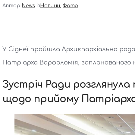
Автор
News
із
Новини
,
Фото
У Сіднеї пройшла Архиєпархіальна рада
Патріарха Варфоломія, запланованого 
Зустріч Ради розглянула 
щодо прийому Патріарх