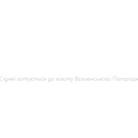
а в Сіднеї готується
арха Варфоломія
Сіднеї готується до візиту Вселенського Патріар