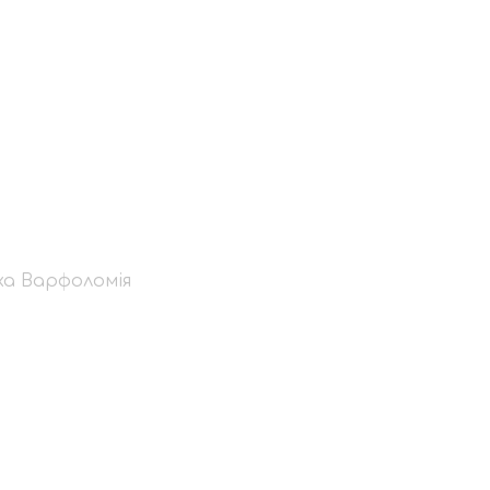
 до візиту
ха Варфоломія