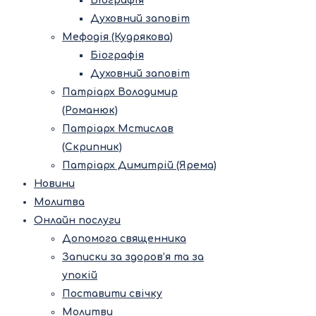
Біографія
Духовний заповіт
Мефодія (Кудрякова)
Біографія
Духовний заповіт
Патріарх Володимир
(Романюк)
Патріарх Мстислав
(Скрипник)
Патріарх Димитрій (Ярема)
Новини
Молитва
Онлайн послуги
Допомога священника
Записки за здоров’я та за
упокій
Поставити свічку
Молитви