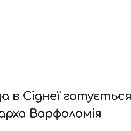
а в Сіднеї готується
арха Варфоломія