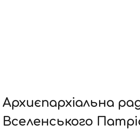
Контакти
Архиєпархіальна рад
Вселенського Патрі