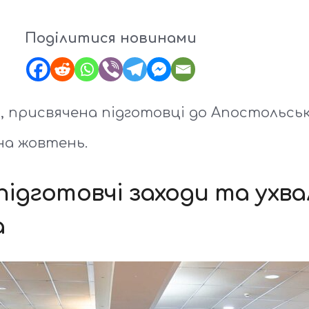
Поділитися новинами
, присвячена підготовці до Апостольськ
на жовтень.
підготовчі заходи та ухв
а