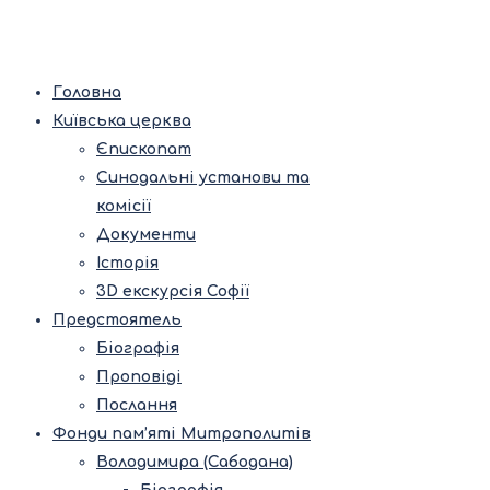
Головна
Київська церква
Єпископат
Синодальні установи та
комісії
Документи
Історія
3D екскурсія Софії
Предстоятель
Біографія
Проповіді
Послання
Фонди пам’яті Митрополитів
Володимира (Сабодана)