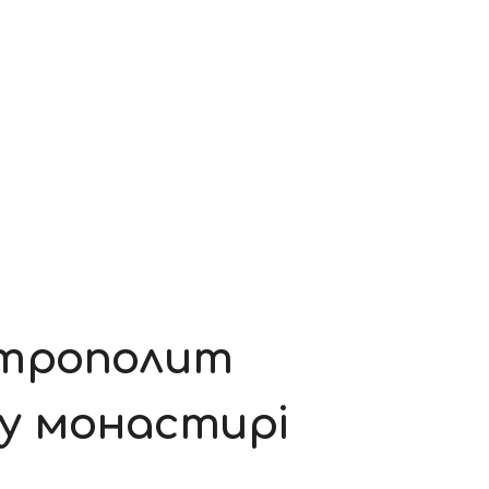
итрополит
му монастирі