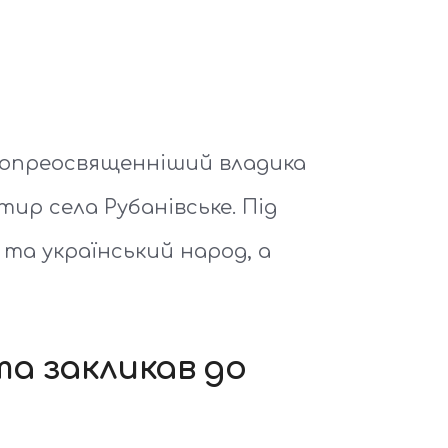
копреосвященніший владика
ир села Рубанівське. Під
 та український народ, а
та закликав до