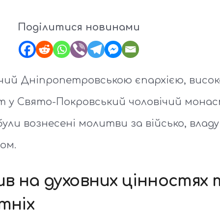
Поділитися новинами
ючий Дніпропетровською єпархією, висо
 у Свято-Покровський чоловічий монаст
ули вознесені молитви за військо, владу
ом.
в на духовних цінностях 
тніх