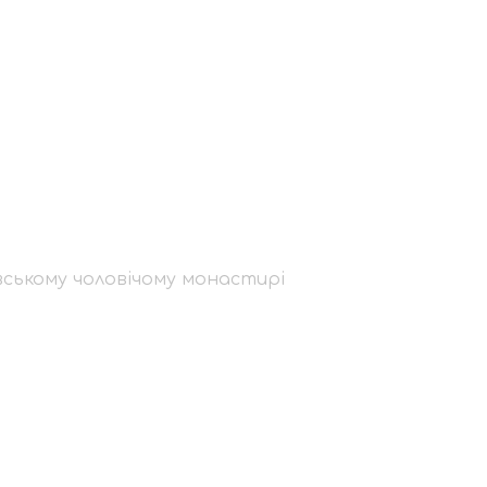
итрополит
му монастирі
ському чоловічому монастирі