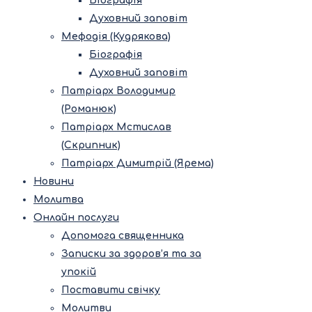
Біографія
Духовний заповіт
Мефодія (Кудрякова)
Біографія
Духовний заповіт
Патріарх Володимир
(Романюк)
Патріарх Мстислав
(Скрипник)
Патріарх Димитрій (Ярема)
Новини
Молитва
Онлайн послуги
Допомога священника
Записки за здоров’я та за
упокій
Поставити свічку
Молитви