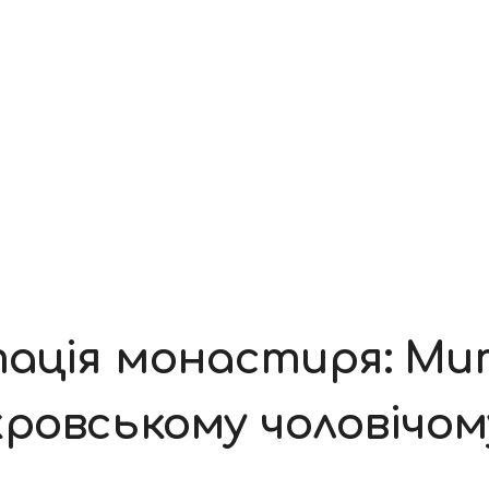
итація монастиря: М
ровському чоловічо