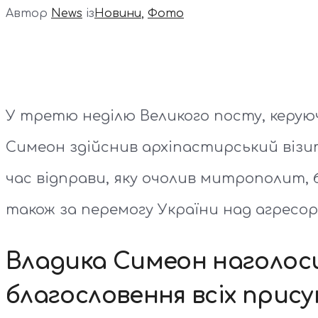
Автор
News
із
Новини
,
Фото
У третю неділю Великого посту, керу
Симеон здійснив архіпастирський візит
час відправи, яку очолив митрополит, б
також за перемогу України над агресор
Владика Симеон наголоси
благословення всіх прису