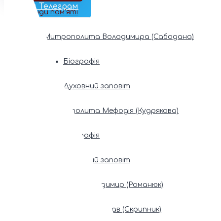
Наш Телеграм
Фонди пам’яті
Митрополита Володимира (Сабодана)
Біографія
Духовний заповіт
Митрополита Мефодія (Кудрякова)
Біографія
Духовний заповіт
Патріарх Володимир (Романюк)
Патріарх Мстислав (Скрипник)