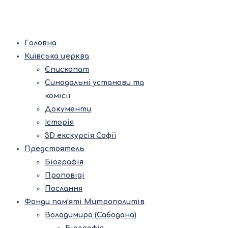
Головна
Київська церква
Єпископат
Синодальні установи та
комісії
Документи
Історія
3D екскурсія Софії
Предстоятель
Біографія
Проповіді
Послання
Фонди пам’яті Митрополитів
Володимира (Сабодана)