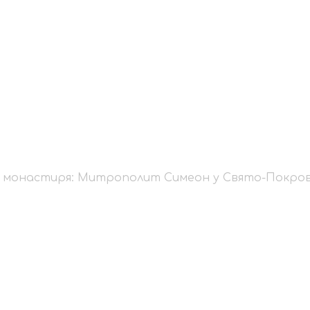
итація монастиря: М
ровському чоловічо
я монастиря: Митрополит Симеон у Свято-Покров