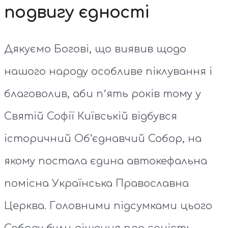
подвигу єдності
Дякуємо Богові, що виявив щодо
нашого народу особливе піклування і
благоволив, аби п՚ять років тому у
Святій Софії Київській відбувся
історичний Об‘єднавчий Собор, на
якому постала єдина автокефальна
помісна Українська Православна
Церква. Головними підсумками цього