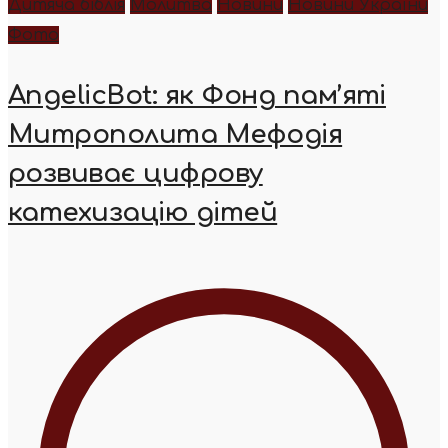
Дитяча біблія
Молитва
Новини
Новини України
Фото
AngelicBot: як Фонд пам’яті
Митрополита Мефодія
розвиває цифрову
катехизацію дітей