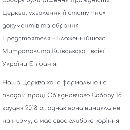
Собору були рішення про єдність
Церкви, ухвалення її статутних
документів та обрання
Предстоятеля – Блаженнійшого
Митрополита Київського і всієї
України Епіфанія.
Наша Церква хоча формально і є
плодом праці Об’єднавчого Собору 15
грудня 2018 р., однак вона виникла не
на ньому, а має своє глибоке коріння