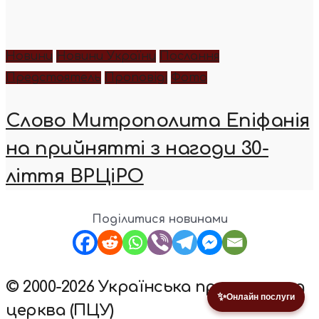
Новини
Новини України
Послання
Предстоятель
Проповіді
Фото
Слово Митрополита Епіфанія
на прийнятті з нагоди 30-
ліття ВРЦіРО
Поділитися новинами
© 2000-2026 Українська православна
✨
Онлайн послуги
церква (ПЦУ)