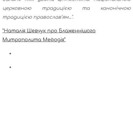
церковною традицією та канонічною
традицією православ’ям...".
"Наталія Шевчук про Блаженнішого
Митрополита Мефодія"