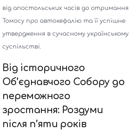
від апостольських часів до отримання
Томосу про автокефалію та її успішне
утвердження в сучасному українському
суспільстві.
Від історичного
Об’єднавчого Собору до
переможного
зростання: Роздуми
після п’яти років