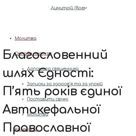
Патріарх Димитрій (Ярема)
Новини
Молитва
Благословенний
Онлайн послуги
шлях Єдності:
Допомога священника
Записки за здоров’я та за упокій
П’ять років єдиної
Поставити свічку
Автокефальної
Молитви
Православної
Календар