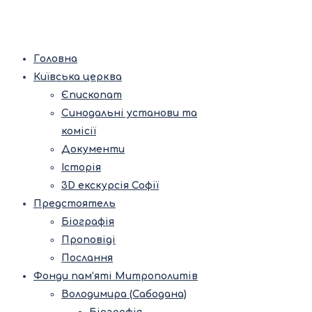
Головна
Київська церква
Єпископат
Синодальні установи та
комісії
Документи
Історія
3D екскурсія Софії
Предстоятель
Біографія
Проповіді
Послання
Фонди пам’яті Митрополитів
Володимира (Сабодана)