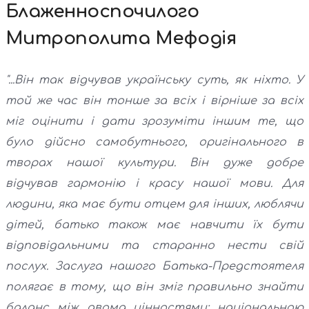
Блаженноспочилого
Митрополита Мефодія
"...Він так відчував українську суть, як ніхто. У
той же час він тонше за всіх і вірніше за всіх
міг оцінити і дати зрозуміти іншим те, що
було дійсно самобутнього, оригінального в
творах нашої культури. Він дуже добре
відчував гармонію і красу нашої мови. Для
людини, яка має бути отцем для інших, люблячи
дітей, батько також має навчити їх бути
відповідальними та старанно нести свій
послух. Заслуга нашого Батька-Предстоятеля
полягає в тому, що він зміг правильно знайти
баланс між двома цінностями: національною