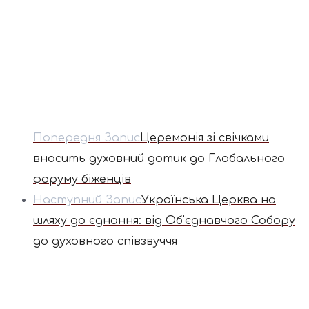
Попередня Запис
Церемонія зі свічками
вносить духовний дотик до Глобального
форуму біженців
Наступний Запис
Українська Церква на
шляху до єднання: від Об'єднавчого Собору
до духовного співзвуччя