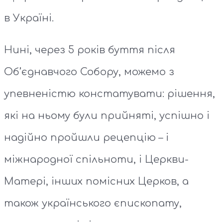
в Україні.
Нині, через 5 років буття після
Об’єднавчого Собору, можемо з
упевненістю констатувати: рішення,
які на ньому були прийняті, успішно і
надійно пройшли рецепцію – і
міжнародної спільноти, і Церкви-
Матері, інших помісних Церков, а
також українського єпископату,