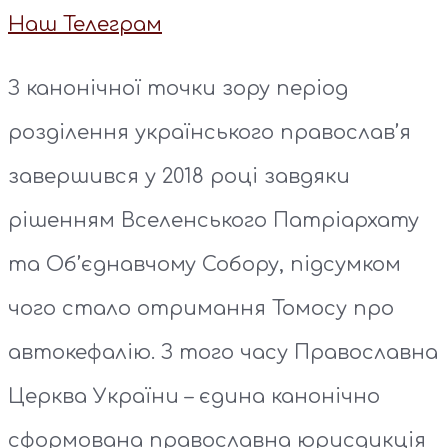
Наш Телеграм
З канонічної точки зору період
розділення українського православ’я
завершився у 2018 році завдяки
рішенням Вселенського Патріархату
та Об’єднавчому Собору, підсумком
чого стало отримання Томосу про
автокефалію. З того часу Православна
Церква України – єдина канонічно
сформована православна юрисдикція