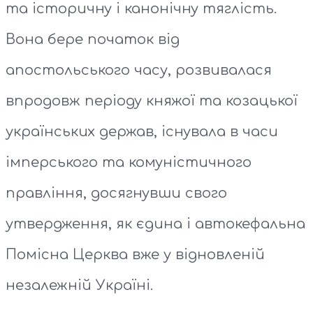
та історичну і канонічну тяглість.
Вона бере початок від
апостольського часу, розвивалася
впродовж періоду княжої та козацької
українських держав, існувала в часи
імперського та комуністичного
правління, досягнувши свого
утвердження, як єдина і автокефальна
Помісна Церква вже у відновленій
незалежній Україні.