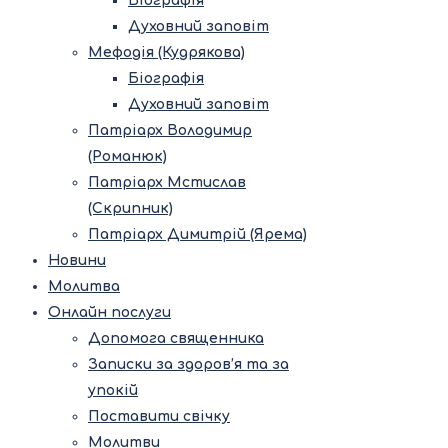
Біографія
Духовний заповіт
Мефодія (Кудрякова)
Біографія
Духовний заповіт
Патріарх Володимир
(Романюк)
Патріарх Мстислав
(Скрипник)
Патріарх Димитрій (Ярема)
Новини
Молитва
Онлайн послуги
Допомога священника
Записки за здоров’я та за
упокій
Поставити свічку
Молитви