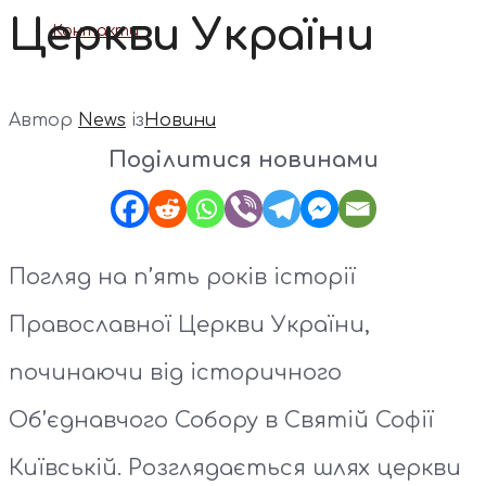
Церкви України
Контакти
Автор
News
із
Новини
Поділитися новинами
Погляд на п’ять років історії
Православної Церкви України,
починаючи від історичного
Об’єднавчого Собору в Святій Софії
Київській. Розглядається шлях церкви