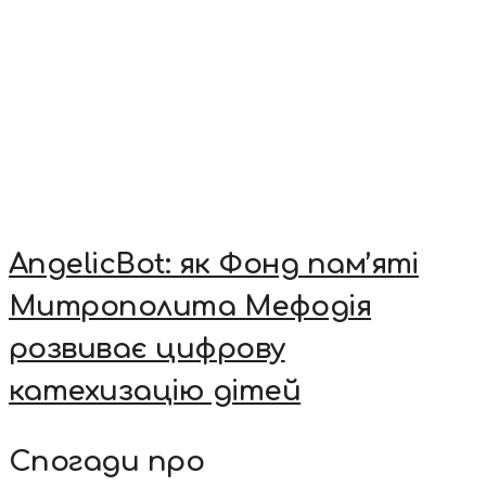
AngelicBot: як Фонд пам’яті
Митрополита Мефодія
розвиває цифрову
катехизацію дітей
Спогади про