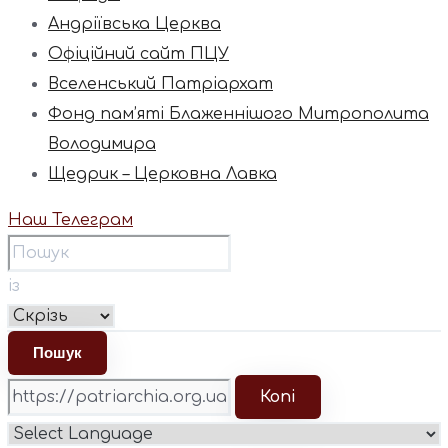
Андріївська Церква
Офіційний сайт ПЦУ
Вселенський Патріархат
Фонд пам’яті Блаженнішого Митрополита
Володимира
Щедрик – Церковна Лавка
Наш Телеграм
із
Копі