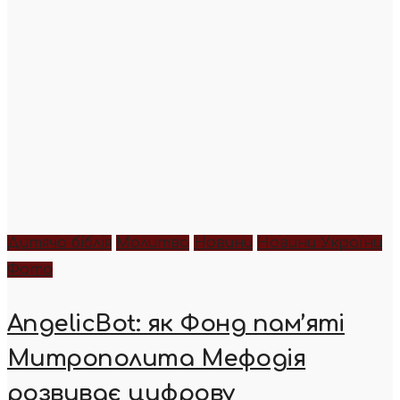
Дитяча біблія
Молитва
Новини
Новини України
Фото
AngelicBot: як Фонд пам’яті
Митрополита Мефодія
розвиває цифрову