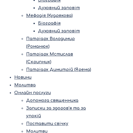
Біографія
Духовний заповіт
Мефодія (Кудрякова)
Біографія
Духовний заповіт
Патріарх Володимир
(Романюк)
Патріарх Мстислав
(Скрипник)
Патріарх Димитрій (Ярема)
Новини
Молитва
Онлайн послуги
Допомога священника
Записки за здоров’я та за
упокій
Поставити свічку
Молитви