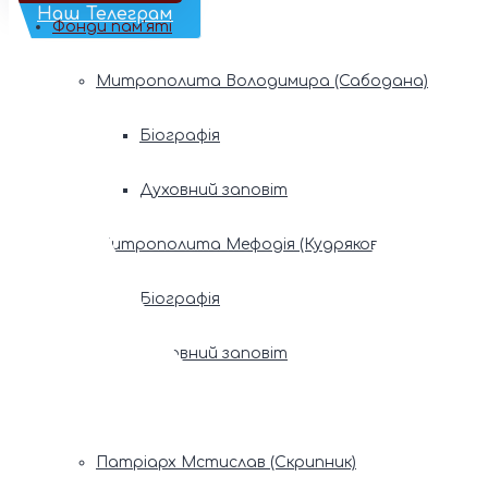
Наш Телеграм
Фонди пам’яті
Митрополита Володимира (Сабодана)
Біографія
Духовний заповіт
Митрополита Мефодія (Кудрякова)
Біографія
Духовний заповіт
Патріарх Володимир (Романюк)
Патріарх Мстислав (Скрипник)