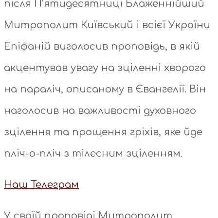
після П’ятидесятниці Блаженнійший
Митрополит Київський і всієї України
Епіфаній виголосив проповідь, в якій
акцентував увагу на зціленні хворого
на параліч, описаному в Євангелії. Він
наголосив на важливості духовного
зцілення та прощення гріхів, яке йде
пліч-о-пліч з тілесним зціленням.
Наш Телеграм
У своїй проповіді Митрополит