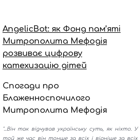
AngelicBot: як Фонд пам’яті
Митрополита Мефодія
розвиває цифрову
катехизацію дітей
Спогади про
Блаженноспочилого
Митрополита Мефодія
"...Він так відчував українську суть, як ніхто. У
той же час він тонше за всіх і вірніше за всіх