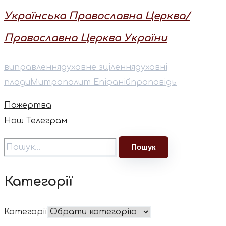
Українська Православна Церква/
Православна Церква України
виправлення
духовне зцілення
духовні
плоди
⁠Митрополит Епіфаній
проповідь
Пожертва
Наш Телеграм
Категорії
Категорії