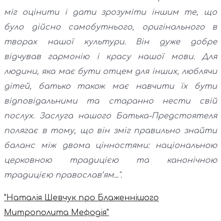
міг оцінити і дати зрозуміти іншим те, що
було дійсно самобутнього, оригінального в
творах нашої культури. Він дуже добре
відчував гармонію і красу нашої мови. Для
людини, яка має бути отцем для інших, люблячи
дітей, батько також має навчити їх бути
відповідальними та старанно нести свій
послух. Заслуга нашого Батька-Предстоятеля
полягає в тому, що він зміг правильно знайти
баланс між двома цінностями: національною
церковною традицією та канонічною
традицією православ’ям...".
"Наталія Шевчук про Блаженнішого
Митрополита Мефодія"