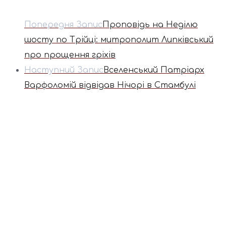
Попередня Запис
Проповідь на Неділю
шосту по Трійці: митрополит Липківський
про прощення гріхів
Наступний Запис
Вселенський Патріарх
Варфоломій відвідав Нічорі в Стамбулі