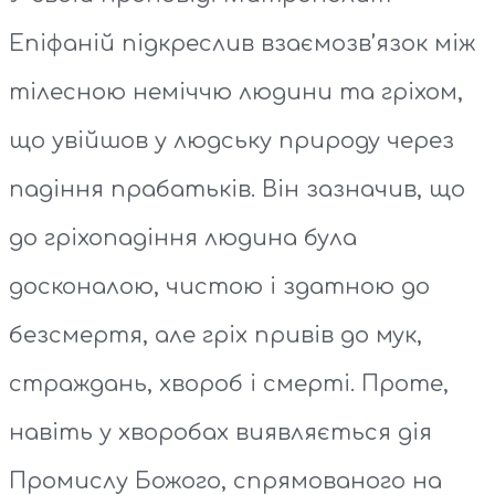
Епіфаній підкреслив взаємозв’язок між
тілесною неміччю людини та гріхом,
що увійшов у людську природу через
падіння прабатьків. Він зазначив, що
до гріхопадіння людина була
досконалою, чистою і здатною до
безсмертя, але гріх привів до мук,
страждань, хвороб і смерті. Проте,
навіть у хворобах виявляється дія
Промислу Божого, спрямованого на