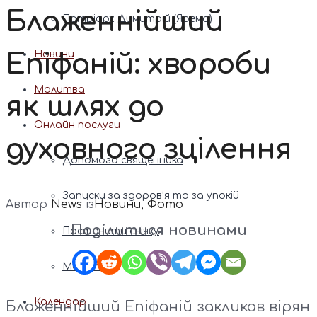
Блаженнійший
Патріарх Димитрій (Ярема)
Епіфаній: хвороби
Новини
Молитва
як шлях до
Онлайн послуги
духовного зцілення
Допомога священника
Записки за здоров’я та за упокій
Автор
News
із
Новини
,
Фото
Поділитися новинами
Поставити свічку
Молитви
Календар
Блаженнійший Епіфаній закликав вірян