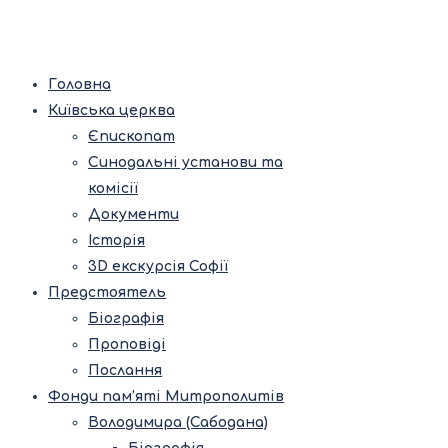
Головна
Київська церква
Єпископат
Синодальні установи та
комісії
Документи
Історія
3D екскурсія Софії
Предстоятель
Біографія
Проповіді
Послання
Фонди пам’яті Митрополитів
Володимира (Сабодана)