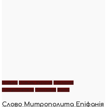
Новини
Новини України
Послання
Предстоятель
Проповіді
Фото
Слово Митрополита Епіфанія