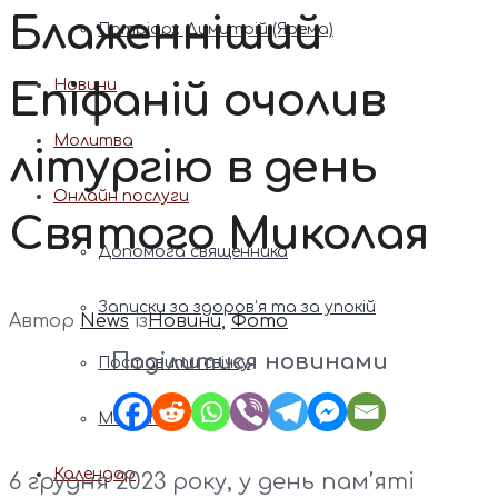
Блаженніший
Патріарх Димитрій (Ярема)
Епіфаній очолив
Новини
Молитва
літургію в день
Онлайн послуги
Святого Миколая
Допомога священника
Записки за здоров’я та за упокій
Автор
News
із
Новини
,
Фото
Поділитися новинами
Поставити свічку
Молитви
Календар
6 грудня 2023 року, у день пам’яті