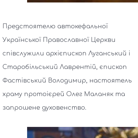
Предстоятелю автокефальної
Української Православної Церкви
співслужили архієпископ Луганський і
Старобільський Лаврентій, єпископ
Фастівський Володимир, настоятель
храму протоієрей Олег Маланяк та
запрошене духовенство.