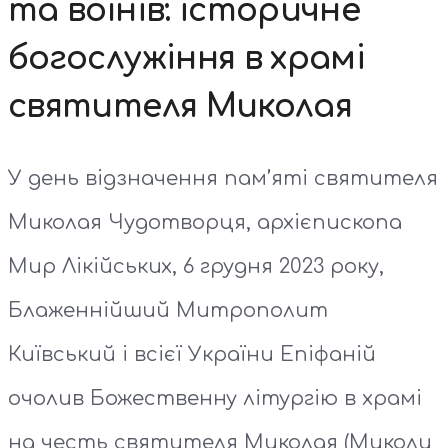
та воїнів: історичне
богослужіння в храмі
святителя Миколая
У день відзначення пам’яті святителя
Миколая Чудотворця, архієпископа
Мир Лікійських, 6 грудня 2023 року,
Блаженнійший Митрополит
Київський і всієї України Епіфаній
очолив Божественну літургію в храмі
на честь святителя Миколая (Миколи