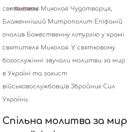
святителя Миколая Чудотворця,
Контакти
Блаженніший Митрополит Епіфаній
очолив Божественну літургію у храмі
святителя Миколая. У святковому
богослужінні звучали молитви за мир
в Україні та захист
військовослужбовців Збройних Сил
України.
Спільна молитва за мир