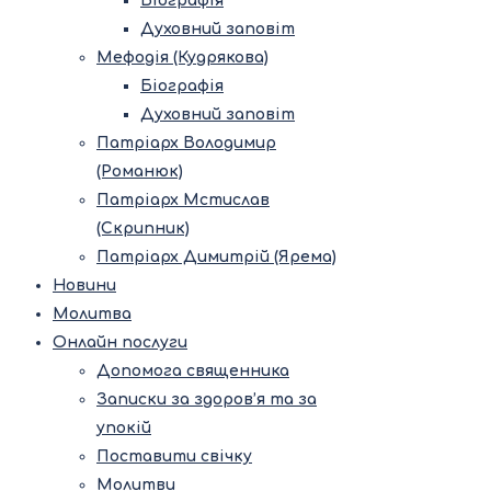
Біографія
Духовний заповіт
Мефодія (Кудрякова)
Біографія
Духовний заповіт
Патріарх Володимир
(Романюк)
Патріарх Мстислав
(Скрипник)
Патріарх Димитрій (Ярема)
Новини
Молитва
Онлайн послуги
Допомога священника
Записки за здоров’я та за
упокій
Поставити свічку
Молитви