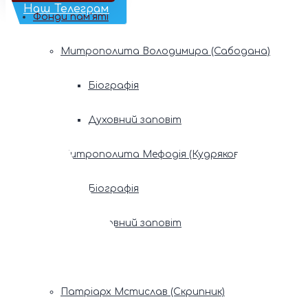
Наш Телеграм
Фонди пам’яті
Митрополита Володимира (Сабодана)
Біографія
Духовний заповіт
Митрополита Мефодія (Кудрякова)
Біографія
Духовний заповіт
Патріарх Володимир (Романюк)
Патріарх Мстислав (Скрипник)