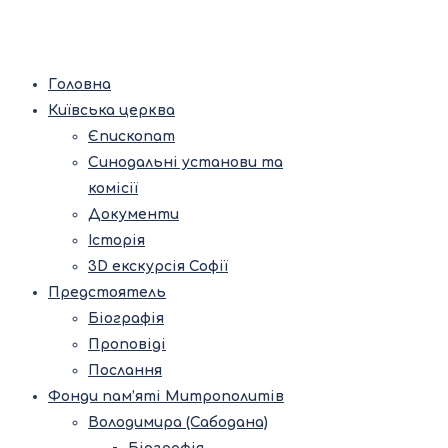
Головна
Київська церква
Єпископат
Синодальні установи та
комісії
Документи
Історія
3D екскурсія Софії
Предстоятель
Біографія
Проповіді
Послання
Фонди пам’яті Митрополитів
Володимира (Сабодана)