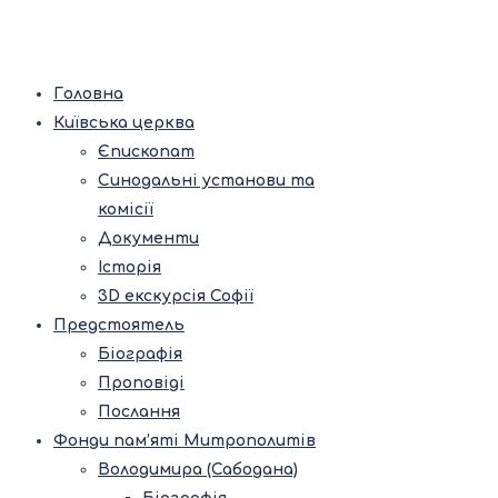
Головна
Київська церква
Єпископат
Синодальні установи та
комісії
Документи
Історія
3D екскурсія Софії
Предстоятель
Біографія
Проповіді
Послання
Фонди пам’яті Митрополитів
Володимира (Сабодана)