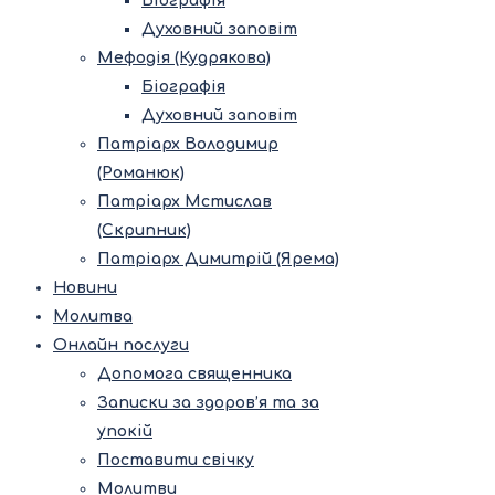
Біографія
Духовний заповіт
Мефодія (Кудрякова)
Біографія
Духовний заповіт
Патріарх Володимир
(Романюк)
Патріарх Мстислав
(Скрипник)
Патріарх Димитрій (Ярема)
Новини
Молитва
Онлайн послуги
Допомога священника
Записки за здоров’я та за
упокій
Поставити свічку
Молитви