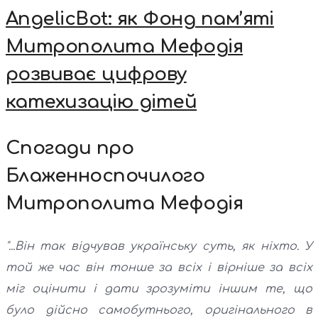
AngelicBot: як Фонд пам’яті
Митрополита Мефодія
розвиває цифрову
катехизацію дітей
Спогади про
Блаженноспочилого
Митрополита Мефодія
"...Він так відчував українську суть, як ніхто. У
той же час він тонше за всіх і вірніше за всіх
міг оцінити і дати зрозуміти іншим те, що
було дійсно самобутнього, оригінального в