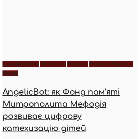
Дитяча біблія
Молитва
Новини
Новини України
Фото
AngelicBot: як Фонд пам’яті
Митрополита Мефодія
розвиває цифрову
катехизацію дітей