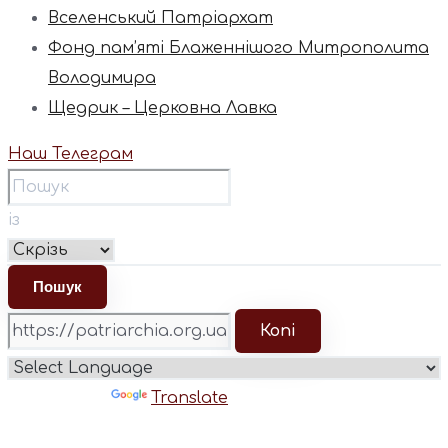
Вселенський Патріархат
Фонд пам’яті Блаженнішого Митрополита
Володимира
Щедрик – Церковна Лавка
Наш Телеграм
із
Копі
Powered by
Translate