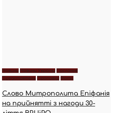
Новини
Новини України
Послання
Предстоятель
Проповіді
Фото
Слово Митрополита Епіфанія
на прийнятті з нагоди 30-