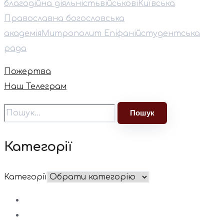
благодійна діяльність
військові
Київська
Православна богословська
академія
⁠Митрополит Епіфаній
студентська
рада
Пожертва
Наш Телеграм
Категорії
Категорії