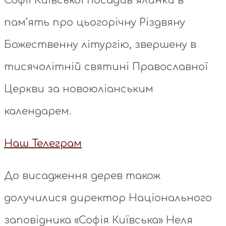
Софії Київської посадив ялинки в
пам’ять про цьогорічну Різдвяну
Божественну літургію, звершену в
тисячолітній святині Православної
Церкви за новоюліанським
календарем.
Наш Телеграм
До висадження дерев також
долучилися директор Національного
заповідника «Софія Київська» Неля