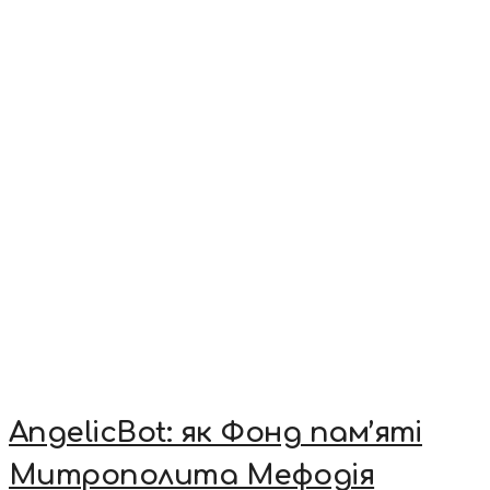
AngelicBot: як Фонд пам’яті
Митрополита Мефодія