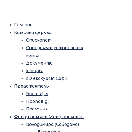
Головна
Київська церква
Єпископат
Синодальні установи та
комісії
Документи
Історія
3D екскурсія Софії
Предстоятель
Біографія
Проповіді
Послання
Фонди пам’яті Митрополитів
Володимира (Сабодана)