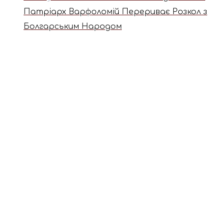
Патріарх Варфоломій Перериває Розкол з
Болгарським Народом