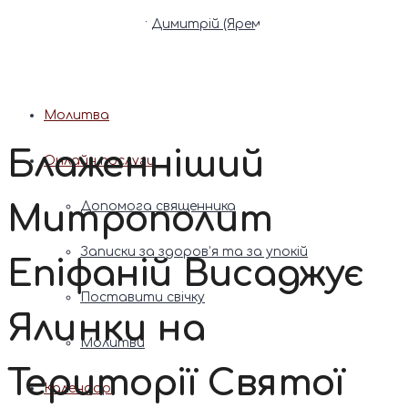
Патріарх Димитрій (Ярема)
Новини
Молитва
Блаженніший
Онлайн послуги
Митрополит
Допомога священника
Записки за здоров’я та за упокій
Епіфаній Висаджує
Поставити свічку
Ялинки на
Молитви
Території Святої
Календар