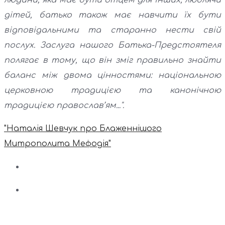
людини, яка має бути отцем для інших, люблячи
дітей, батько також має навчити їх бути
відповідальними та старанно нести свій
послух. Заслуга нашого Батька-Предстоятеля
полягає в тому, що він зміг правильно знайти
баланс між двома цінностями: національною
церковною традицією та канонічною
традицією православ’ям...".
"Наталія Шевчук про Блаженнішого
Митрополита Мефодія"