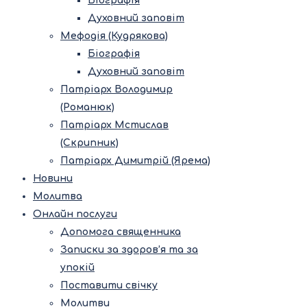
Біографія
Духовний заповіт
Мефодія (Кудрякова)
Біографія
Духовний заповіт
Патріарх Володимир
(Романюк)
Патріарх Мстислав
(Скрипник)
Патріарх Димитрій (Ярема)
Новини
Молитва
Онлайн послуги
Допомога священника
Записки за здоров’я та за
упокій
Поставити свічку
Молитви