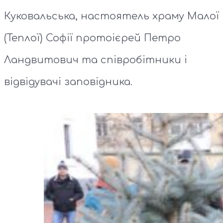
Куковальська, настоятель храму Малої
(Теплої) Софії протоієрей Петро
Ландвитович та співробітники і
відвідувачі заповідника.