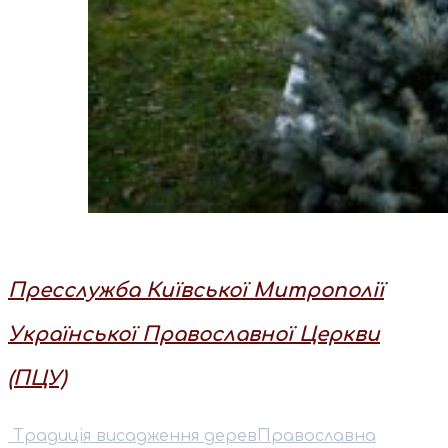
Пресслужба Київської Митрополії
Української Православної Церкви
(ПЦУ)
⁠ ⁠Традиція висадження дерев
Православна