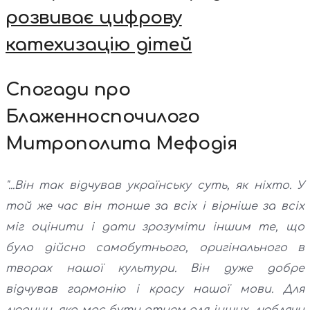
розвиває цифрову
катехизацію дітей
Спогади про
Блаженноспочилого
Митрополита Мефодія
"...Він так відчував українську суть, як ніхто. У
той же час він тонше за всіх і вірніше за всіх
міг оцінити і дати зрозуміти іншим те, що
було дійсно самобутнього, оригінального в
творах нашої культури. Він дуже добре
відчував гармонію і красу нашої мови. Для