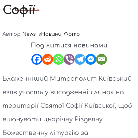
Софії
Контакти
Автор
News
із
Новини
,
Фото
Поділитися новинами
Блаженніший Митрополит Київський
взяв участь у висадженні ялинок на
території Святої Софії Київської, щоб
вшанувати цьорічну Різдвяну
Божественну літургію за