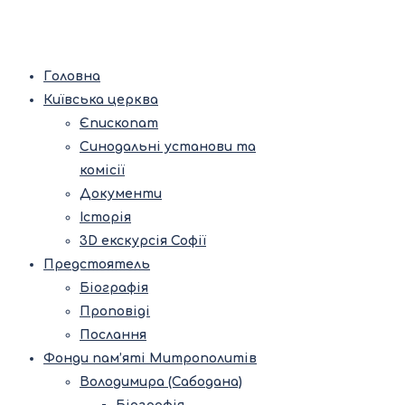
Головна
Київська церква
Єпископат
Синодальні установи та
комісії
Документи
Історія
3D екскурсія Софії
Предстоятель
Біографія
Проповіді
Послання
Фонди пам’яті Митрополитів
Володимира (Сабодана)