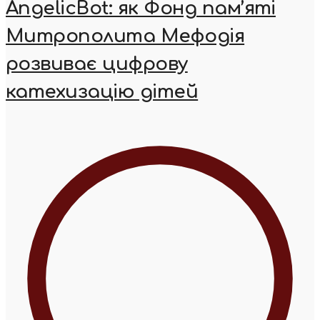
AngelicBot: як Фонд пам’яті
Митрополита Мефодія
розвиває цифрову
катехизацію дітей