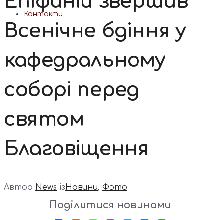
Епіфаній звершив
Контакти
Всенічне бдіння у
кафедральному
соборі перед
святом
Благовіщення
Автор
News
із
Новини
,
Фото
Поділитися новинами