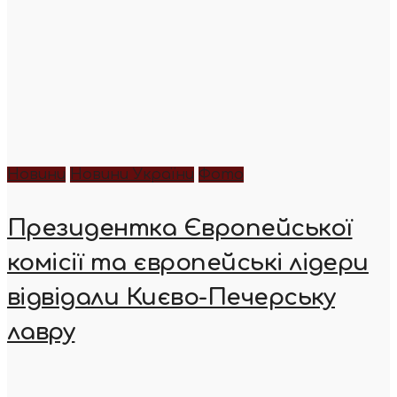
Новини
Новини України
Фото
Президентка Європейської
комісії та європейські лідери
відвідали Києво-Печерську
лавру