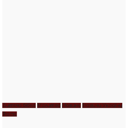
Дитяча біблія
Молитва
Новини
Новини України
Фото