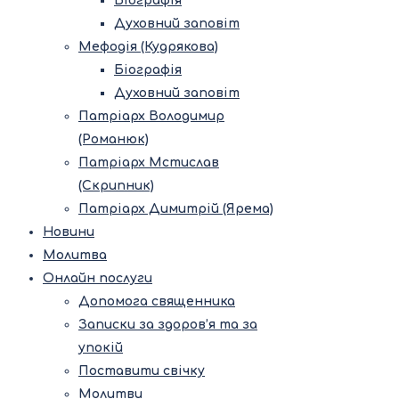
Біографія
Духовний заповіт
Мефодія (Кудрякова)
Біографія
Духовний заповіт
Патріарх Володимир
(Романюк)
Патріарх Мстислав
(Скрипник)
Патріарх Димитрій (Ярема)
Новини
Молитва
Онлайн послуги
Допомога священника
Записки за здоров’я та за
упокій
Поставити свічку
Молитви