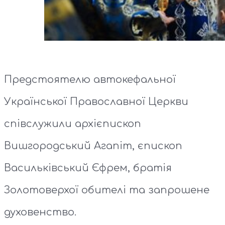
Предстоятелю автокефальної
Української Православної Церкви
співслужили архієпископ
Вишгородський Агапіт, єпископ
Васильківський Єфрем, братія
Золотоверхої обителі та запрошене
духовенство.