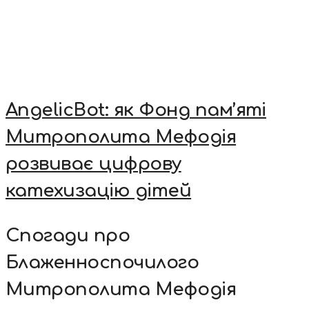
AngelicBot: як Фонд пам’яті
Митрополита Мефодія
розвиває цифрову
катехизацію дітей
Спогади про
Блаженноспочилого
Митрополита Мефодія