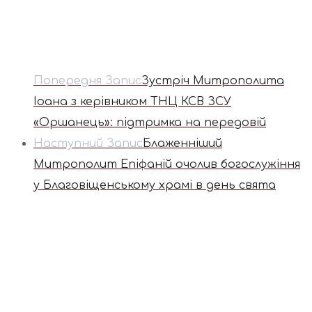
Попередня Запис
Зустріч Митрополита
Іоана з керівником ТНЦ КСВ ЗСУ
«Оршанець»: підтримка на передовій
Наступний Запис
Блаженніший
Митрополит Епіфаній очолив богослужіння
у Благовіщенському храмі в день свята