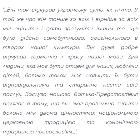
"...Він так відчував українську суть, як ніхто. У
той же час він тонше за всіх і вірніше за всіх
міг оцінити і дати зрозуміти іншим те, що
було дійсно самобутнього, оригінального в
творах нашої культури. Він дуже добре
відчував гармонію і красу нашої мови. Для
людини, яка має бути отцем для інших, люблячи
дітей, батько також має навчити їх бути
відповідальними та старанно нести свій
послух. Заслуга нашого Батька-Предстоятеля
полягає в тому, що він зміг правильно знайти
баланс між двома цінностями: національною
церковною традицією та канонічною
традицією православ’ям...".