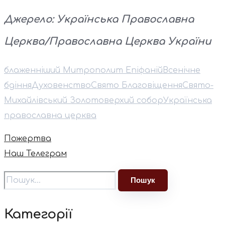
Джерело: Українська Правoславна
Церква/Православна Церква України
блаженніший Митрополит Епіфаній
Всенічне
бдіння
Духовенство
Свято Благовіщення
Свято-
Михайлівський Золотоверхий собор
Українська
православна церква
Пожертва
Наш Телеграм
Категорії