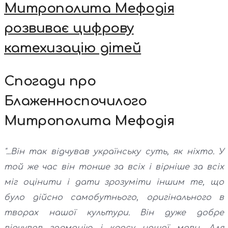
Митрополита Мефодія
розвиває цифрову
катехизацію дітей
Спогади про
Блаженноспочилого
Митрополита Мефодія
"...Він так відчував українську суть, як ніхто. У
той же час він тонше за всіх і вірніше за всіх
міг оцінити і дати зрозуміти іншим те, що
було дійсно самобутнього, оригінального в
творах нашої культури. Він дуже добре