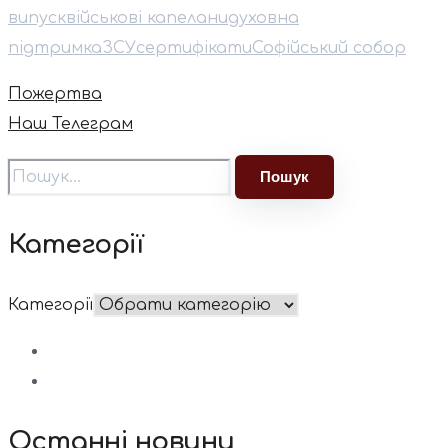
випуск
військові капелани
духовна
підтримка
ЗСУ
сертифікати
Софійський собор
Пожертва
Наш Телеграм
Категорії
Категорії
Останні новини