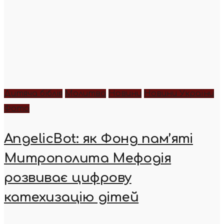
Дитяча біблія
Молитва
Новини
Новини України
Фото
AngelicBot: як Фонд пам’яті
Митрополита Мефодія
розвиває цифрову
катехизацію дітей