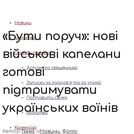
Патріарх Димитрій (Ярема)
Новини
«Бути поруч»: нові
Молитва
військові капелани
Онлайн послуги
готові
Допомога священника
Записки за здоров’я та за упокій
підтримувати
Поставити свічку
українських воїнів
Молитви
Календар
Автор
News
із
Новини
,
Фото