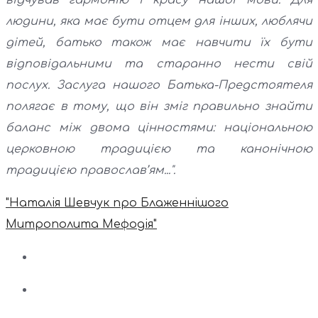
відчував гармонію і красу нашої мови. Для
людини, яка має бути отцем для інших, люблячи
дітей, батько також має навчити їх бути
відповідальними та старанно нести свій
послух. Заслуга нашого Батька-Предстоятеля
полягає в тому, що він зміг правильно знайти
баланс між двома цінностями: національною
церковною традицією та канонічною
традицією православ’ям...".
"Наталія Шевчук про Блаженнішого
Митрополита Мефодія"