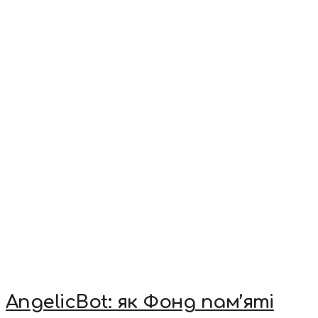
AngelicBot: як Фонд пам’яті