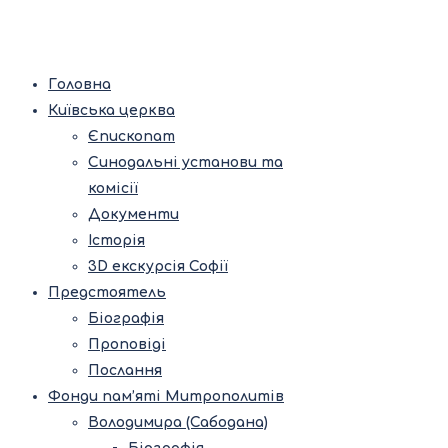
Головна
Київська церква
Єпископат
Синодальні установи та
комісії
Документи
Історія
3D екскурсія Софії
Предстоятель
Біографія
Проповіді
Послання
Фонди пам’яті Митрополитів
Володимира (Сабодана)