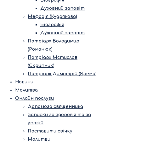
Біографія
Духовний заповіт
Мефодія (Кудрякова)
Біографія
Духовний заповіт
Патріарх Володимир
(Романюк)
Патріарх Мстислав
(Скрипник)
Патріарх Димитрій (Ярема)
Новини
Молитва
Онлайн послуги
Допомога священника
Записки за здоров’я та за
упокій
Поставити свічку
Молитви