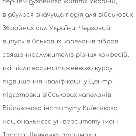
серцем духовного життя України,
відбулася значуща подія для військових
Збройних сил України. Черговий
випуск військових капеланів зібрав
священнослужителів різних конфесій,
які після восьмитижневого курсу
підвищення кваліфікації у Центрі
підготовки військових капеланів
Військового інституту Київського
національного університету імені
Тараса Шевченка отримали