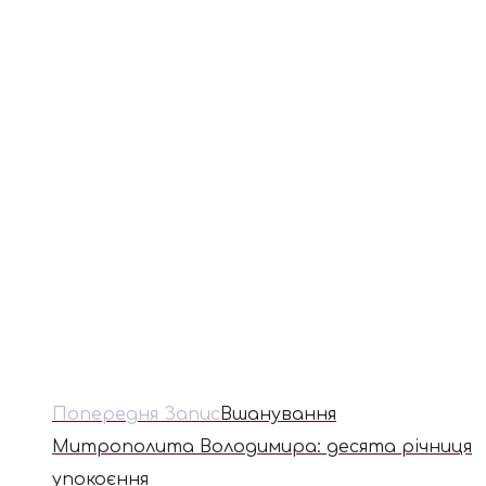
Попередня Запис
Вшанування
Митрополита Володимира: десята річниця
упокоєння