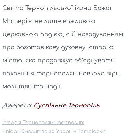
Свято Тернопільської ікони Божої
Матері є не лише важливою
церковною подією, а й нагадуванням
про багатовікову духовну історію
міста, яка продовжує об’єднувати
покоління тернополян навколо віри,
молитви та надії.
Джерело:
Суспільне Тернопіль
історія Тернополя
митрополит
Епіфаній
молитва за Україну
Патріархія