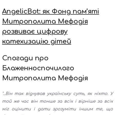
AngelicBot: як Фонд пам’яті
Митрополита Мефодія
розвиває цифрову
катехизацію дітей
Спогади про
Блаженноспочилого
Митрополита Мефодія
"...Він так відчував українську суть, як ніхто. У
той же час він тонше за всіх і вірніше за всіх
міг оцінити і дати зрозуміти іншим те, що