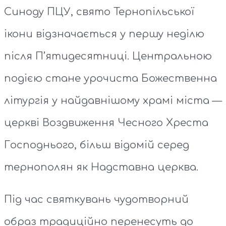
Синоду ПЦУ, свято Тернопільської
ікони відзначається у першу неділю
після П’ятидесятниці. Центральною
подією стане урочиста Божественна
літургія у найдавнішому храмі міста —
церкві Воздвиження Чесного Хреста
Господнього, більш відомій серед
тернополян як Надставна церква.
Під час святкувань чудотворний
образ традиційно перенесуть до