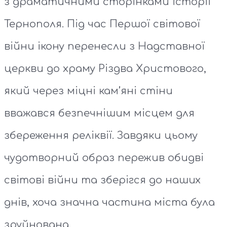
з драматичними сторінками історії
Тернополя. Під час Першої світової
війни ікону перенесли з Надставної
церкви до храму Різдва Христового,
який через міцні кам’яні стіни
вважався безпечнішим місцем для
збереження реліквії. Завдяки цьому
чудотворний образ пережив обидві
світові війни та зберігся до наших
днів, хоча значна частина міста була
зруйнована.