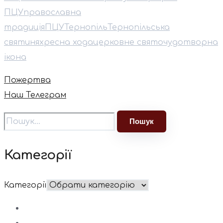
ПЦУ
православна
традиція
ПЦУ
Тернопіль
Тернопільська
святиня
хресна хода
церковне свято
чудотворна
ікона
Пожертва
Наш Телеграм
Категорії
Категорії