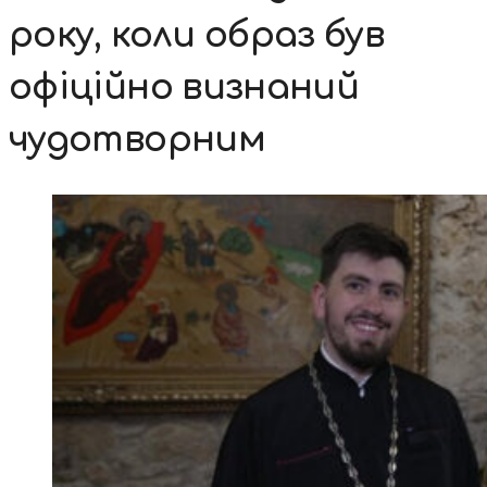
року, коли образ був
офіційно визнаний
чудотворним