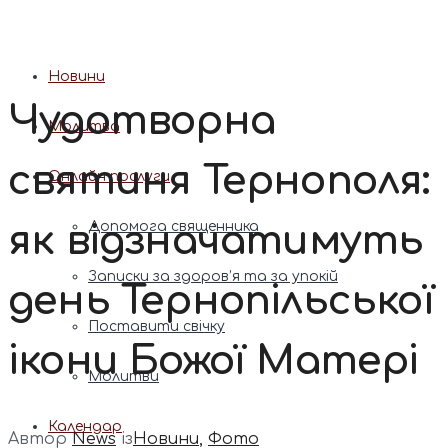
Патріарх Димитрій (Ярема)
Новини
Чудотворна
Молитва
святиня Тернополя:
Онлайн послуги
як відзначатимуть
Допомога священника
Записки за здоров’я та за упокій
день Тернопільської
Поставити свічку
ікони Божої Матері
Молитви
Календар
Автор
News
із
Новини
,
Фото