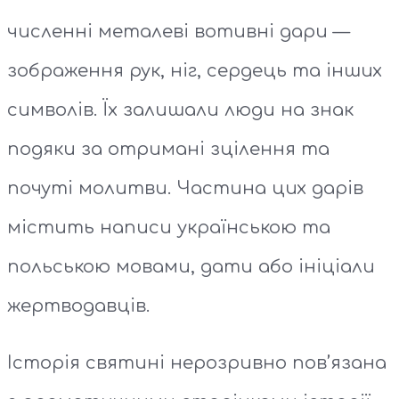
численні металеві вотивні дари —
зображення рук, ніг, сердець та інших
символів. Їх залишали люди на знак
подяки за отримані зцілення та
почуті молитви. Частина цих дарів
містить написи українською та
польською мовами, дати або ініціали
жертводавців.
Історія святині нерозривно пов’язана