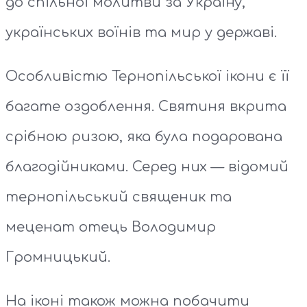
до спільної молитви за Україну,
українських воїнів та мир у державі.
Особливістю Тернопільської ікони є її
багате оздоблення. Святиня вкрита
срібною ризою, яка була подарована
благодійниками. Серед них — відомий
тернопільський священик та
меценат отець Володимир
Громницький.
На іконі також можна побачити