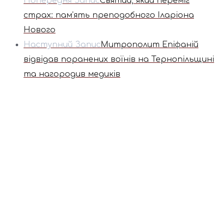
Попередня Запис
Святий, який переміг
страх: пам’ять преподобного Іларіона
Нового
Наступний Запис
Митрополит Епіфаній
відвідав поранених воїнів на Тернопільщині
та нагородив медиків