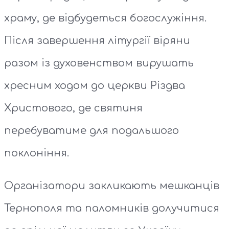
храму, де відбудеться богослужіння.
Після завершення літургії віряни
разом із духовенством вирушать
хресним ходом до церкви Різдва
Христового, де святиня
перебуватиме для подальшого
поклоніння.
Організатори закликають мешканців
Тернополя та паломників долучитися