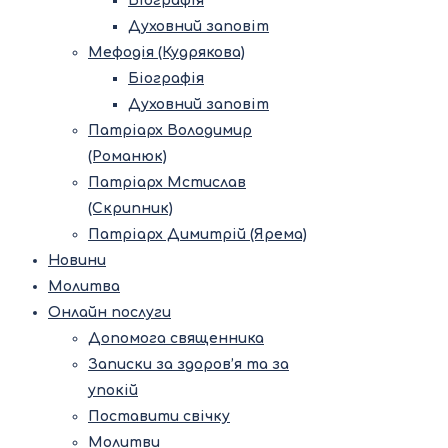
Біографія
Духовний заповіт
Мефодія (Кудрякова)
Біографія
Духовний заповіт
Патріарх Володимир
(Романюк)
Патріарх Мстислав
(Скрипник)
Патріарх Димитрій (Ярема)
Новини
Молитва
Онлайн послуги
Допомога священника
Записки за здоров’я та за
упокій
Поставити свічку
Молитви