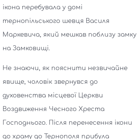
ікона перебувала у домі
тернопільського шевця Василя
Маркевича, який мешкав поблизу замку
на Замковищі.
Не знаючи, як пояснити незвичайне
явище, чоловік звернувся до
духовенства місцевої Церкви
Воздвиження Чесного Хреста
Господнього. Після перенесення ікони
до храму до Тернополя прибула