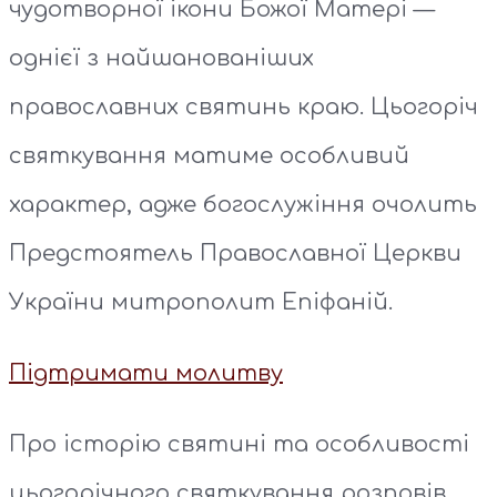
чудотворної ікони Божої Матері —
однієї з найшанованіших
православних святинь краю. Цьогоріч
святкування матиме особливий
характер, адже богослужіння очолить
Предстоятель Православної Церкви
України митрополит Епіфаній.
Підтримати молитву
Про історію святині та особливості
цьогорічного святкування розповів