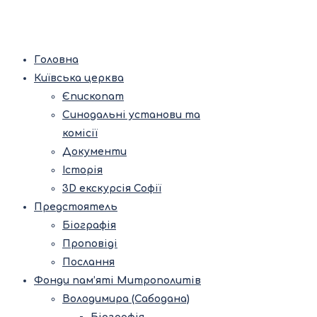
Головна
Київська церква
Єпископат
Синодальні установи та
комісії
Документи
Історія
3D екскурсія Софії
Предстоятель
Біографія
Проповіді
Послання
Фонди пам’яті Митрополитів
Володимира (Сабодана)