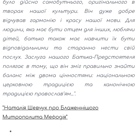
було дійсно самобутнього, оригінального в
творах нашої культури. Він дуже добре
відчував гармонію і красу нашої мови. Для
людини, яка має бути отцем для інших, люблячи
дітей, батько також має навчити їх бути
відповідальними та старанно нести свій
послух. Заслуга нашого Батька-Предстоятеля
полягає в тому, що він зміг правильно знайти
баланс між двома цінностями: національною
церковною традицією та канонічною
традицією православ’ям...".
"Наталія Шевчук про Блаженнішого
Митрополита Мефодія"