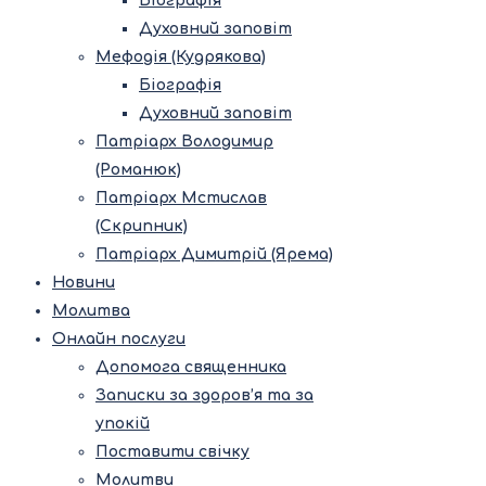
Біографія
Духовний заповіт
Мефодія (Кудрякова)
Біографія
Духовний заповіт
Патріарх Володимир
(Романюк)
Патріарх Мстислав
(Скрипник)
Патріарх Димитрій (Ярема)
Новини
Молитва
Онлайн послуги
Допомога священника
Записки за здоров’я та за
упокій
Поставити свічку
Молитви