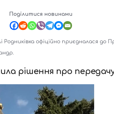
Поділитися новинами
лі Родниківка офіційно приєдналася до П
андр.
ила рішення про передач