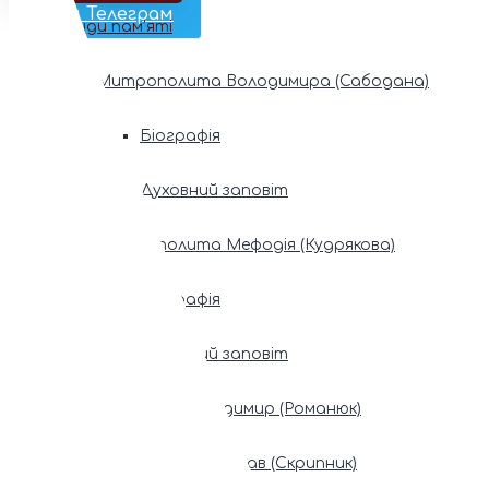
Наш Телеграм
Фонди пам’яті
Митрополита Володимира (Сабодана)
Біографія
Духовний заповіт
Митрополита Мефодія (Кудрякова)
Біографія
Духовний заповіт
Патріарх Володимир (Романюк)
Патріарх Мстислав (Скрипник)