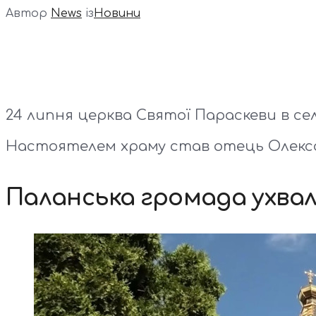
Автор
News
із
Новини
24 липня церква Святої Параскеви в се
Настоятелем храму став отець Олекс
Паланська громада ухвал