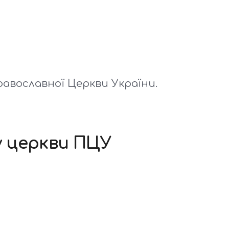
равославної Церкви України.
у церкви ПЦУ