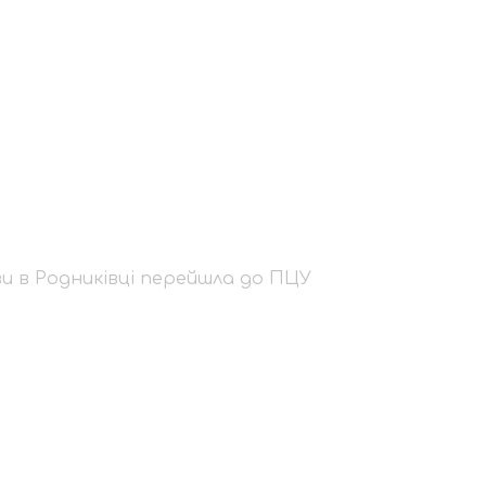
кеви в Родниківці п
и в Родниківці перейшла до ПЦУ