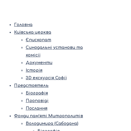
Головна
Київська церква
Єпископат
Синодальні установи та
комісії
Документи
Історія
3D екскурсія Софії
Предстоятель
Біографія
Проповіді
Послання
Фонди пам’яті Митрополитів
Володимира (Сабодана)