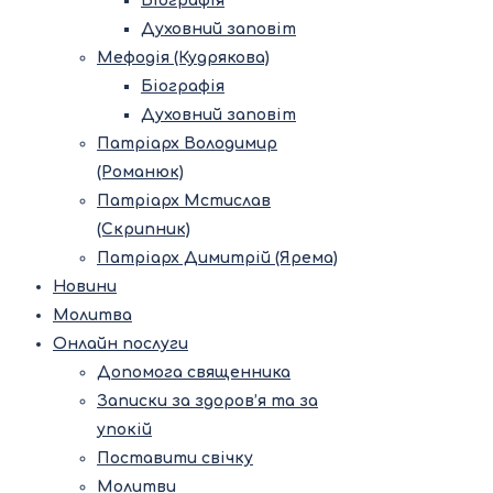
Біографія
Духовний заповіт
Мефодія (Кудрякова)
Біографія
Духовний заповіт
Патріарх Володимир
(Романюк)
Патріарх Мстислав
(Скрипник)
Патріарх Димитрій (Ярема)
Новини
Молитва
Онлайн послуги
Допомога священника
Записки за здоров’я та за
упокій
Поставити свічку
Молитви