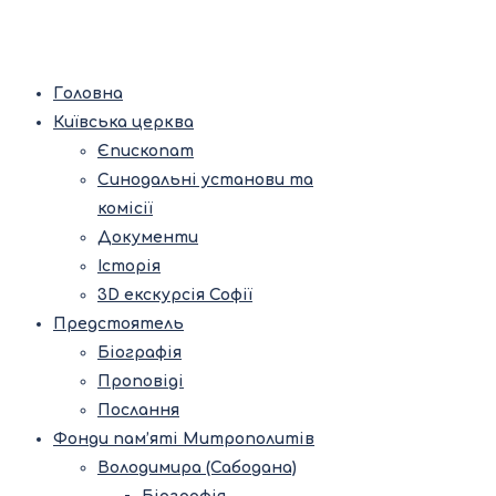
Головна
Київська церква
Єпископат
Синодальні установи та
комісії
Документи
Історія
3D екскурсія Софії
Предстоятель
Біографія
Проповіді
Послання
Фонди пам’яті Митрополитів
Володимира (Сабодана)