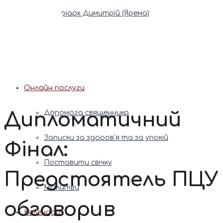
Патріарх Димитрій (Ярема)
Новини
Молитва
Онлайн послуги
Дипломатичний
Допомога священника
Записки за здоров’я та за упокій
Фінал:
Поставити свічку
Предстоятель ПЦУ
Молитви
обговорив
Календар