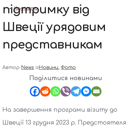
підтримку від
Контакти
Швеції урядовим
представникам
Автор
News
із
Новини
,
Фото
Поділитися новинами
На завершення програми візиту до
Швеції 13 грудня 2023 р. Предстоятеля