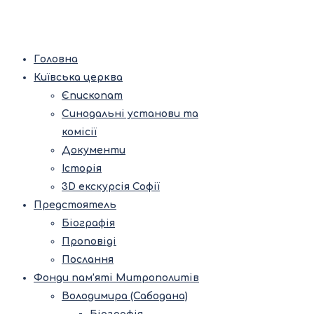
Головна
Київська церква
Єпископат
Синодальні установи та
комісії
Документи
Історія
3D екскурсія Софії
Предстоятель
Біографія
Проповіді
Послання
Фонди пам’яті Митрополитів
Володимира (Сабодана)