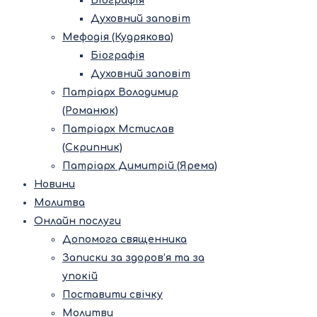
Біографія
Духовний заповіт
Мефодія (Кудрякова)
Біографія
Духовний заповіт
Патріарх Володимир
(Романюк)
Патріарх Мстислав
(Скрипник)
Патріарх Димитрій (Ярема)
Новини
Молитва
Онлайн послуги
Допомога священника
Записки за здоров’я та за
упокій
Поставити свічку
Молитви