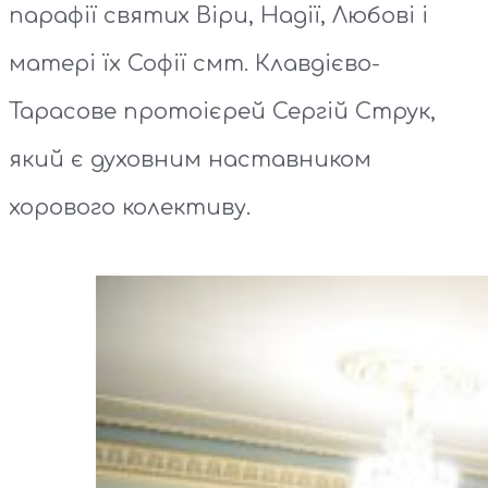
парафії святих Віри, Надії, Любові і
матері їх Софії смт. Клавдієво-
Тарасове протоієрей Сергій Струк,
який є духовним наставником
хорового колективу.