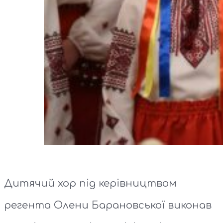
Дитячий хор під керівництвом
регента Олени Барановської виконав