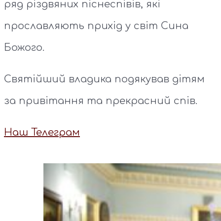
ряд різдвяних піснеспівів, які
прославляють прихід у світ Сина
Божого.
Святійший владика подякував дітям
за привітання та прекрасний спів.
Наш Телеграм