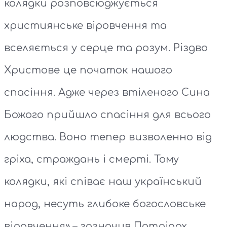
колядки розповсюджується
християнське віровчення та
вселяється у серце та розум. Різдво
Христове це початок нашого
спасіння. Адже через втіленого Сина
Божого прийшло спасіння для всього
людства. Воно тепер визволенно від
гріха, страждань і смерті. Тому
колядки, які співає наш український
народ, несуть глибоке богословське
віровчення» – зазначив Патріарх