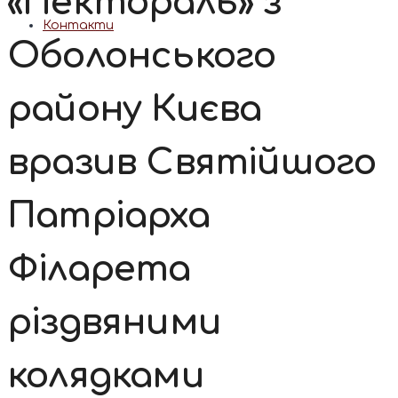
«Пектораль» з
Контакти
Оболонського
району Києва
вразив Святійшого
Патріарха
Філарета
різдвяними
колядками