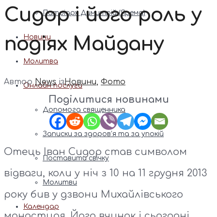
Сидор і його роль у
Патріарх Димитрій (Ярема)
подіях Майдану
Новини
Молитва
Автор
News
із
Новини
,
Фото
Онлайн послуги
Поділитися новинами
Допомога священника
Записки за здоров’я та за упокій
Отець Іван Сидор став символом
Поставити свічку
відваги, коли у ніч з 10 на 11 грудня 2013
Молитви
року бив у дзвони Михайлівського
Календар
монастиря. Його вчинок і сьогодні