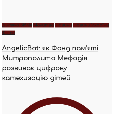
Дитяча біблія
Молитва
Новини
Новини України
Фото
AngelicBot: як Фонд пам’яті
Митрополита Мефодія
розвиває цифрову
катехизацію дітей