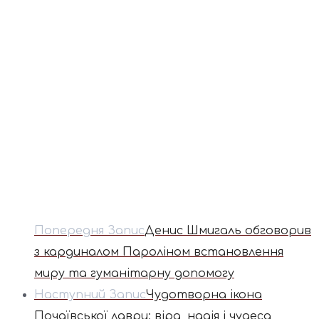
Попередня Запис
Денис Шмигаль обговорив
з кардиналом Пароліном встановлення
миру та гуманітарну допомогу
Наступний Запис
Чудотворна ікона
Почаївської лаври: віра, надія і чудеса