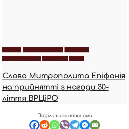
Новини
Новини України
Послання
Предстоятель
Проповіді
Фото
Слово Митрополита Епіфанія
на прийнятті з нагоди 30-
ліття ВРЦіРО
Поділитися новинами