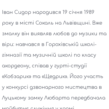
Іван Сидор народився 19 січня 1989
року в місті Сокаль на Львівщині. Вже
змалку він виявляв любов до музики та
віри: навчався в Горохівській школі-
гімназії та музичній школі по класу
акордеону, співав у гурті-студії
«Кобзарик» та «Щедрик». Його участь
у конкурсі дзвонарного мистецтва в
Луцькому замку Любарта передбачала
майбутнє служіння у храмі.