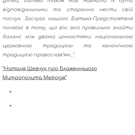
дітей, батько також має навчити їх бути
відповідальними та старанно нести свій
послух. Заслуга нашого Батька-Предстоятеля
полягає в тому, що він зміг правильно знайти
баланс між двома цінностями: національною
церковною традицією та канонічною
традицією православ’ям...".
"Наталія Шевчук про Блаженнішого
Митрополита Мефодія"