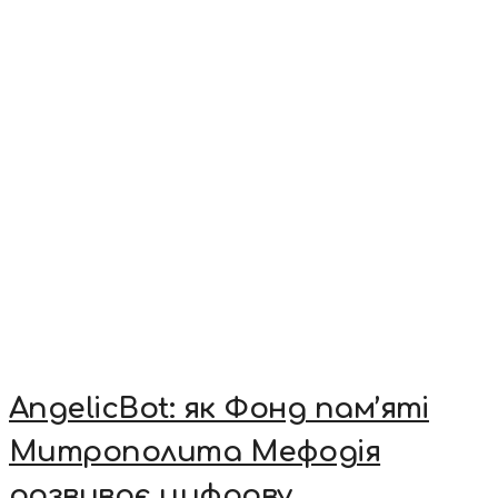
AngelicBot: як Фонд пам’яті
Митрополита Мефодія
розвиває цифрову