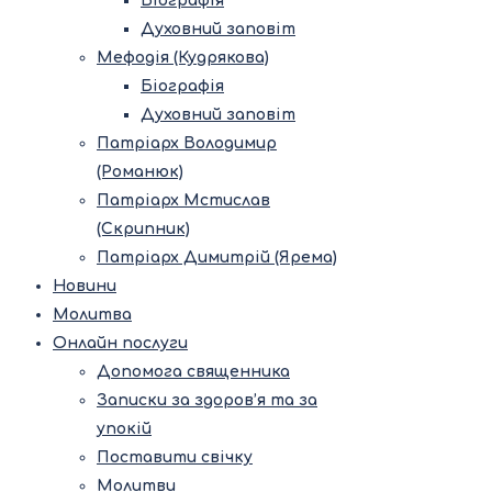
Біографія
Духовний заповіт
Мефодія (Кудрякова)
Біографія
Духовний заповіт
Патріарх Володимир
(Романюк)
Патріарх Мстислав
(Скрипник)
Патріарх Димитрій (Ярема)
Новини
Молитва
Онлайн послуги
Допомога священника
Записки за здоров’я та за
упокій
Поставити свічку
Молитви