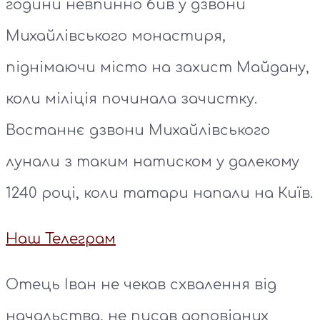
години невпинно бив у дзвони
Михайлівського монастиря,
піднімаючи місто на захист Майдану,
коли міліція починала зачистку.
Востаннє дзвони Михайлівського
лунали з таким натиском у далекому
1240 році, коли татари напали на Київ.
Наш Телеграм
Отець Іван не чекав схвалення від
начальства, не писав доповідних