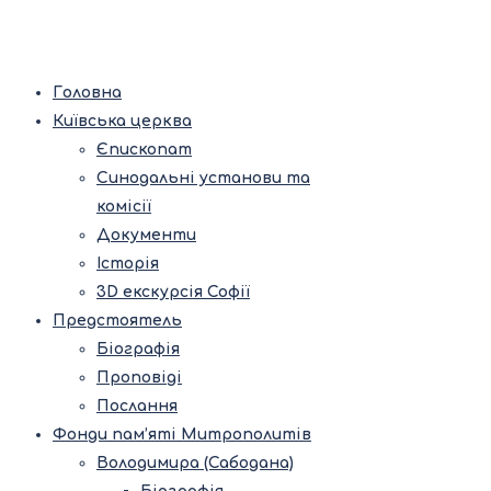
Головна
Київська церква
Єпископат
Синодальні установи та
комісії
Документи
Історія
3D екскурсія Софії
Предстоятель
Біографія
Проповіді
Послання
Фонди пам’яті Митрополитів
Володимира (Сабодана)