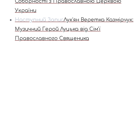
Соборності з Православною Церквою
України
Наступний Запис
Лук’ян Веретка Казмірчук:
Музичний Герой Луцька від Сім’ї
Православного Священика