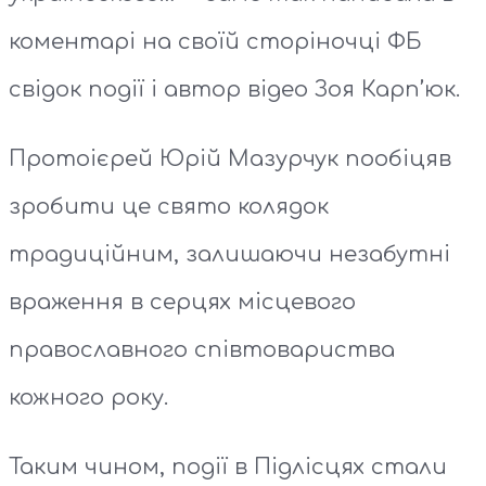
коментарі на своїй сторіночці ФБ
свідок події і автор відео Зоя Карп’юк.
Протоієрей Юрій Мазурчук пообіцяв
зробити це свято колядок
традиційним, залишаючи незабутні
враження в серцях місцевого
православного співтовариства
кожного року.
Таким чином, події в Підлісцях стали