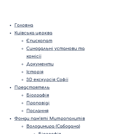
Головна
Київська церква
Єпископат
Синодальні установи та
комісії
Документи
Історія
3D екскурсія Софії
Предстоятель
Біографія
Проповіді
Послання
Фонди пам’яті Митрополитів
Володимира (Сабодана)