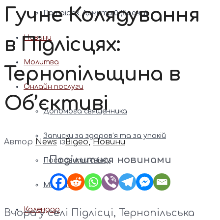
Гучне Колядування
Патріарх Димитрій (Ярема)
в Підлісцях:
Новини
Молитва
Тернопільщина в
Онлайн послуги
Об’єктиві
Допомога священника
Записки за здоров’я та за упокій
Автор
News
із
Відео
,
Новини
Поділитися новинами
Поставити свічку
Молитви
Календар
Вчора у селі Підлісці, Тернопільська