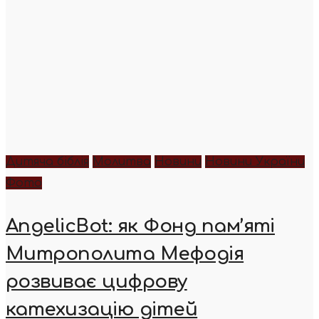
Дитяча біблія
Молитва
Новини
Новини України
Фото
AngelicBot: як Фонд пам’яті
Митрополита Мефодія
розвиває цифрову
катехизацію дітей