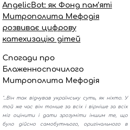
AngelicBot: як Фонд пам’яті
Митрополита Мефодія
розвиває цифрову
катехизацію дітей
Спогади про
Блаженноспочилого
Митрополита Мефодія
"...Він так відчував українську суть, як ніхто. У
той же час він тонше за всіх і вірніше за всіх
міг оцінити і дати зрозуміти іншим те, що
було дійсно самобутнього, оригінального в