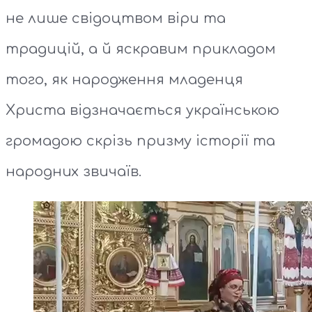
не лише свідоцтвом віри та
традицій, а й яскравим прикладом
того, як народження младенця
Христа відзначається українською
громадою скрізь призму історії та
народних звичаїв.