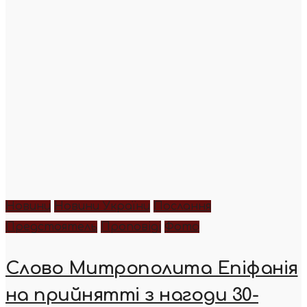
Новини
Новини України
Послання
Предстоятель
Проповіді
Фото
Слово Митрополита Епіфанія
на прийнятті з нагоди 30-