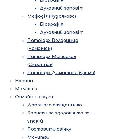
Біографія
Духовний заповіт
Мефодія (Кудрякова)
Біографія
Духовний заповіт
Патріарх Володимир
(Романюк)
Патріарх Мстислав
(Скрипник)
Патріарх Димитрій (Ярема)
Новини
Молитва
Онлайн послуги
Допомога священника
Записки за здоров’я та за
упокій
Поставити свічку
Молитви