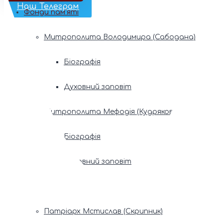
Наш Телеграм
Фонди пам’яті
Митрополита Володимира (Сабодана)
Біографія
Духовний заповіт
Митрополита Мефодія (Кудрякова)
Біографія
Духовний заповіт
Патріарх Володимир (Романюк)
Патріарх Мстислав (Скрипник)