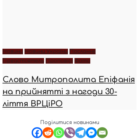
Новини
Новини України
Послання
Предстоятель
Проповіді
Фото
Слово Митрополита Епіфанія
на прийнятті з нагоди 30-
ліття ВРЦіРО
Поділитися новинами