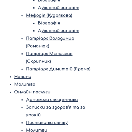
Біографія
Духовний заповіт
Мефодія (Кудрякова)
Біографія
Духовний заповіт
Патріарх Володимир
(Романюк)
Патріарх Мстислав
(Скрипник)
Патріарх Димитрій (Ярема)
Новини
Молитва
Онлайн послуги
Допомога священника
Записки за здоров’я та за
упокій
Поставити свічку
Молитви