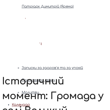
Патріарх Димитрій (Ярема)
Новини
Молитва
Онлайн послуги
Допомога священника
Записки за здоров’я та за упокій
Історичний
Поставити свічку
момент: Громада у
Молитви
Календар