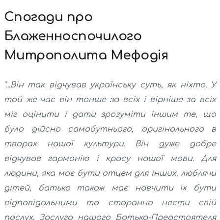
Спогади про
Блаженноспочилого
Митрополита Мефодія
"...Він так відчував українську суть, як ніхто. У
той же час він тонше за всіх і вірніше за всіх
міг оцінити і дати зрозуміти іншим те, що
було дійсно самобутнього, оригінального в
творах нашої культури. Він дуже добре
відчував гармонію і красу нашої мови. Для
людини, яка має бути отцем для інших, люблячи
дітей, батько також має навчити їх бути
відповідальними та старанно нести свій
послух. Заслуга нашого Батька-Предстоятеля