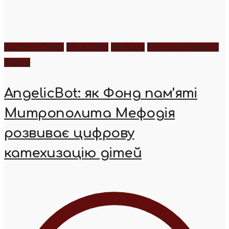
Дитяча біблія
Молитва
Новини
Новини України
Фото
AngelicBot: як Фонд пам’яті
Митрополита Мефодія
розвиває цифрову
катехизацію дітей