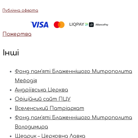
Публічна оферта
Пожертва
Інші
Фонд пам’яті Блаженнішого Митрополита
Мефодія
Андріївська Церква
Офіційний сайт ПЦУ
Вселенський Патріархат
Фонд пам’яті Блаженнішого Митрополита
Володимира
Щедрик – Церковна Лавка