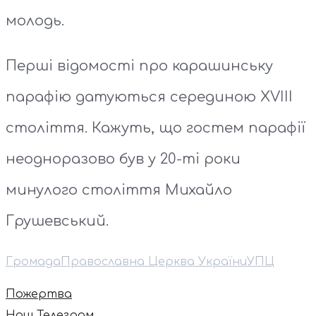
молодь.
Перші відомості про карашинську
парафію датуються серединою XVIII
століття. Кажуть, що гостем парафії
неодноразово був у 20-ті роки
минулого століття Михайло
Грушевський.
Громада
Православна Церква України
УПЦ
Пожертва
Наш Телеграм