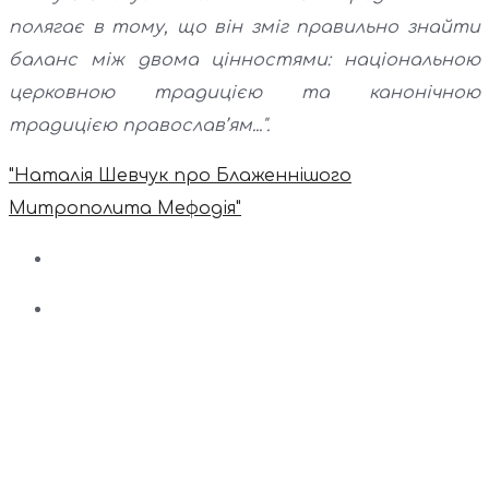
полягає в тому, що він зміг правильно знайти
баланс між двома цінностями: національною
церковною традицією та канонічною
традицією православ’ям...".
"Наталія Шевчук про Блаженнішого
Митрополита Мефодія"