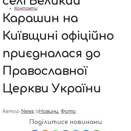
селі Великий
Контакти
Карашин на
Київщині офіційно
приєдналася до
Православної
Церкви України
Автор
News
із
Новини
,
Фото
Поділитися новинами