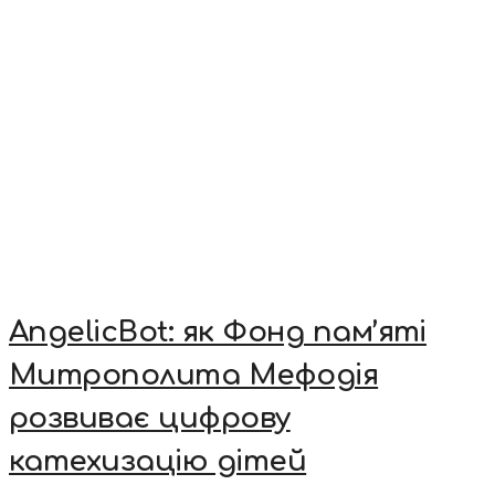
AngelicBot: як Фонд пам’яті
Митрополита Мефодія
розвиває цифрову
катехизацію дітей