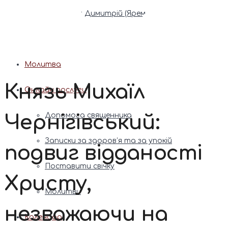
Патріарх Димитрій (Ярема)
Новини
Молитва
Князь Михаїл
Онлайн послуги
Чернігівський:
Допомога священника
Записки за здоров’я та за упокій
подвиг відданості
Поставити свічку
Христу,
Молитви
незважаючи на
Календар