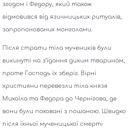
згодом і Федору, який також
відмовився від язичницьких ритуалів,
запропонованих монголами.
Після страти тіла мучеників були
викинуті на з’їдання диким тваринам,
проте Господь їх зберіг. Вірні
християни перевезли тіла князя
Михаїла та Федора до Чернігова, де
вони були поховані з пошаною. Швидко
після їхньої мученицької смерті