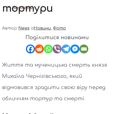
тортури
Контакти
Автор
News
із
Новини
,
Фото
Поділитися новинами
Життя та мученицька смерть князя
Михаїла Чернігівського, який
відмовився зрадити свою віру перед
обличчям тортур та смерті.