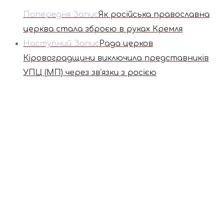
Попередня Запис
Як російська православна
церква стала зброєю в руках Кремля
Наступний Запис
Рада церков
Кіровоградщини виключила представників
УПЦ (МП) через зв’язки з росією