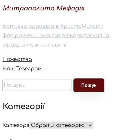
Митрополита Мефодія
Батиєва орда
віра в Христа
Михаїл і
Федір
мученицька смерть
православна
віра
християнські святі
Пожертва
Наш Телеграм
Категорії
Категорії