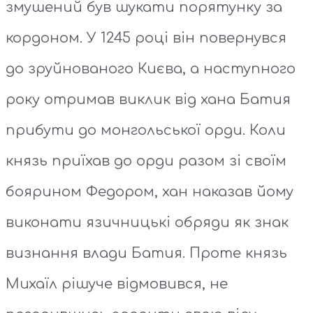
змушений був шукати порятунку за
кордоном. У 1245 році він повернувся
до зруйнованого Києва, а наступного
року отримав виклик від хана Батия
прибути до монгольської орди. Коли
князь приїхав до орди разом зі своїм
боярином Федором, хан наказав йому
виконати язичницькі обряди як знак
визнання влади Батия. Проте князь
Михаїл рішуче відмовився, не