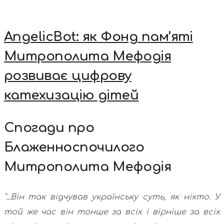
AngelicBot: як Фонд пам’яті
Митрополита Мефодія
розвиває цифрову
катехизацію дітей
Спогади про
Блаженноспочилого
Митрополита Мефодія
"...Він так відчував українську суть, як ніхто. У
той же час він тонше за всіх і вірніше за всіх