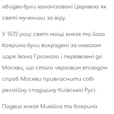
обидва були канонізовані Церквою як
святі мученики за віру.
У 1572 році святі мощі князя та його
боярина були викрадені за наказом
царя Івана Грозного і перевезені до
Москви, що стало черговим епізодом
спроб Москви привласнити собі
релігійну спадщину Київської Русі.
Подвиг князя Михаїла та боярина