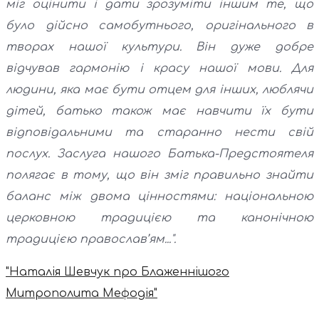
міг оцінити і дати зрозуміти іншим те, що
було дійсно самобутнього, оригінального в
творах нашої культури. Він дуже добре
відчував гармонію і красу нашої мови. Для
людини, яка має бути отцем для інших, люблячи
дітей, батько також має навчити їх бути
відповідальними та старанно нести свій
послух. Заслуга нашого Батька-Предстоятеля
полягає в тому, що він зміг правильно знайти
баланс між двома цінностями: національною
церковною традицією та канонічною
традицією православ’ям...".
"Наталія Шевчук про Блаженнішого
Митрополита Мефодія"