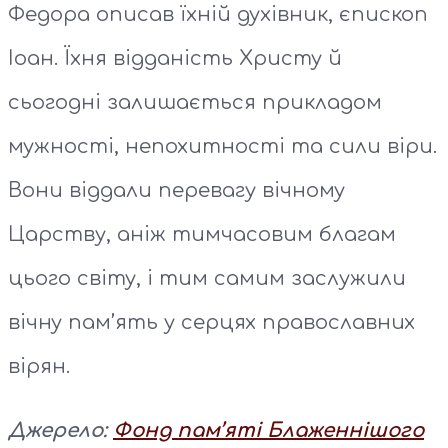
Федора описав їхній духівник, єпископ
Іоан. Їхня відданість Христу й
сьогодні залишається прикладом
мужності, непохитності та сили віри.
Вони віддали перевагу вічному
Царству, аніж тимчасовим благам
цього світу, і тим самим заслужили
вічну пам’ять у серцях православних
вірян.
Джерело:
Фонд пам’яті Блаженнішого