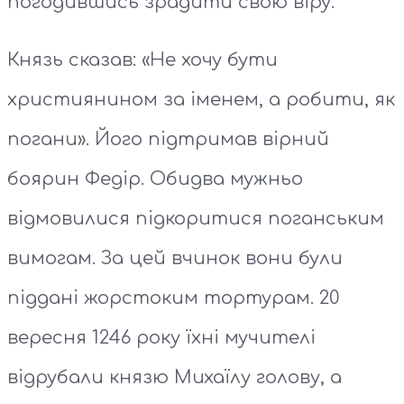
погодившись зрадити свою віру.
Князь сказав: «Не хочу бути
християнином за іменем, а робити, як
погани». Його підтримав вірний
боярин Федір. Обидва мужньо
відмовилися підкоритися поганським
вимогам. За цей вчинок вони були
піддані жорстоким тортурам. 20
вересня 1246 року їхні мучителі
відрубали князю Михаїлу голову, а