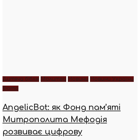
Дитяча біблія
Молитва
Новини
Новини України
Фото
AngelicBot: як Фонд пам’яті
Митрополита Мефодія
розвиває цифрову