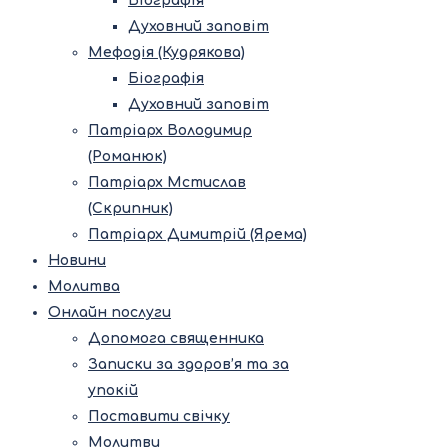
Біографія
Духовний заповіт
Мефодія (Кудрякова)
Біографія
Духовний заповіт
Патріарх Володимир
(Романюк)
Патріарх Мстислав
(Скрипник)
Патріарх Димитрій (Ярема)
Новини
Молитва
Онлайн послуги
Допомога священника
Записки за здоров’я та за
упокій
Поставити свічку
Молитви