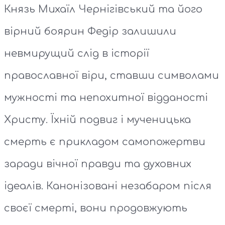
Князь Михаїл Чернігівський та його
вірний боярин Федір залишили
невмирущий слід в історії
православної віри, ставши символами
мужності та непохитної відданості
Христу. Їхній подвиг і мученицька
смерть є прикладом самопожертви
заради вічної правди та духовних
ідеалів. Канонізовані незабаром після
своєї смерті, вони продовжують