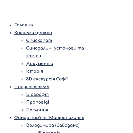
Головна
Київська церква
Єпископат
Синодальні установи та
комісії
Документи
Історія
3D екскурсія Софії
Предстоятель
Біографія
Проповіді
Послання
Фонди пам’яті Митрополитів
Володимира (Сабодана)