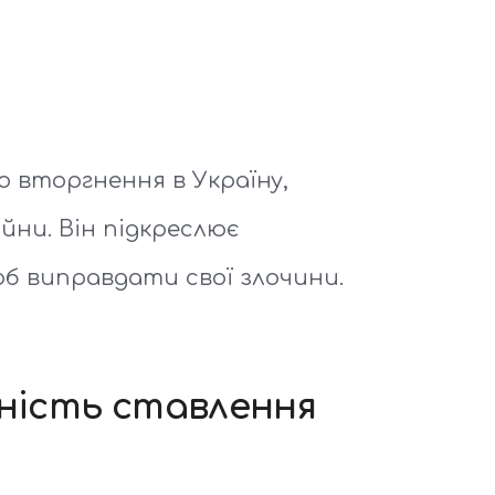
 вторгнення в Україну,
йни. Він підкреслює
об виправдати свої злочини.
дність ставлення