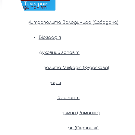
Наш Телеграм
Фонди пам’яті
Митрополита Володимира (Сабодана)
Біографія
Духовний заповіт
Митрополита Мефодія (Кудрякова)
Біографія
Духовний заповіт
Патріарх Володимир (Романюк)
Патріарх Мстислав (Скрипник)