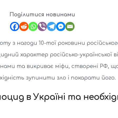
Поділитися новинами
у з нагоди 10-тої роковини російського
дний характер російсько-української ві
нами та викриває міфи, створені РФ, щ
хідність зупинити зло і покарати його.
ноцид в Україні та необхі