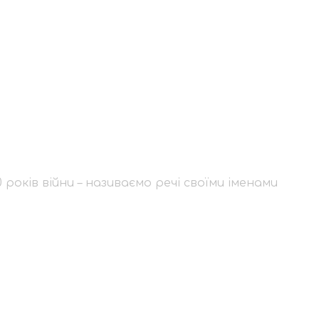
 10 років війни – на
років війни – називаємо речі своїми іменами