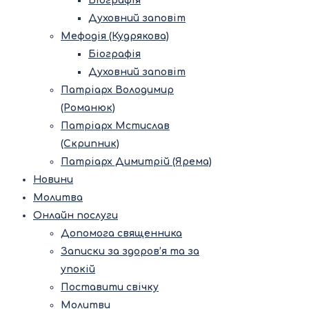
Біографія
Духовний заповіт
Мефодія (Кудрякова)
Біографія
Духовний заповіт
Патріарх Володимир
(Романюк)
Патріарх Мстислав
(Скрипник)
Патріарх Димитрій (Ярема)
Новини
Молитва
Онлайн послуги
Допомога священника
Записки за здоров’я та за
упокій
Поставити свічку
Молитви