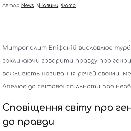
Автор
News
із
Новини
,
Фото
Митрополит Епіфаній висловлює турбот
закликаючи говорити правду про геноци
важливість називання речей своїми іме
Апелює до світової спільноти про необ
Сповіщення світу про ге
до правди