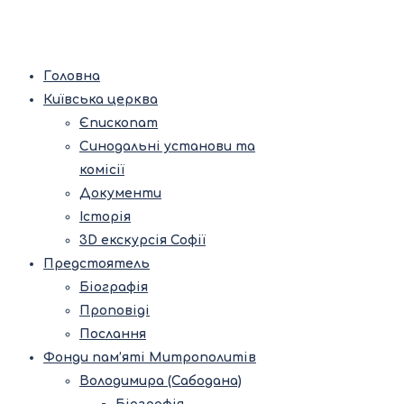
Головна
Київська церква
Єпископат
Синодальні установи та
комісії
Документи
Історія
3D екскурсія Софії
Предстоятель
Біографія
Проповіді
Послання
Фонди пам’яті Митрополитів
Володимира (Сабодана)