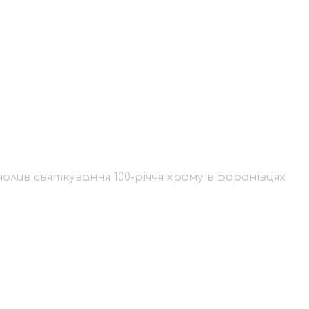
й очолив святкування
лив святкування 100-річчя храму в Баранівцях