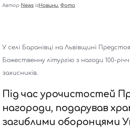
Автор
News
із
Новини
,
Фото
У селі Баранівці на Львівщині Предс
Божественну літургію з нагоди 100-річч
захисників.
Під час урочистостей П
нагороди, подарував хра
загиблими оборонцями У