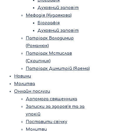
Біографія
Духовний заповіт
Мефодія (Кудрякова)
Біографія
Духовний заповіт
Патріарх Володимир
(Романюк)
Патріарх Мстислав
(Скрипник)
Патріарх Димитрій (Ярема)
Новини
Молитва
Онлайн послуги
Допомога священника
Записки за здоров’я та за
упокій
Поставити свічку
Молитви