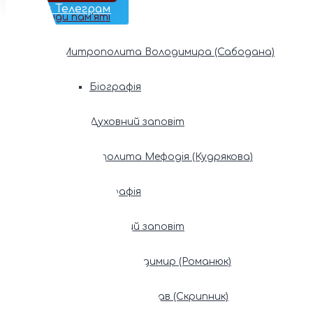
Наш Телеграм
Фонди пам’яті
Митрополита Володимира (Сабодана)
Біографія
Духовний заповіт
Митрополита Мефодія (Кудрякова)
Біографія
Духовний заповіт
Патріарх Володимир (Романюк)
Патріарх Мстислав (Скрипник)