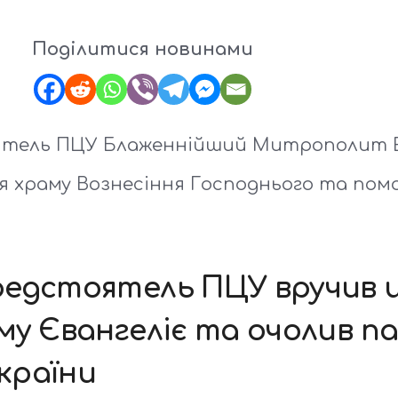
Поділитися новинами
тоятель ПЦУ Блаженнійший Митрополит 
я храму Вознесіння Господнього та помоли
редстоятель ПЦУ вручив ц
му Євангеліє та очолив па
країни