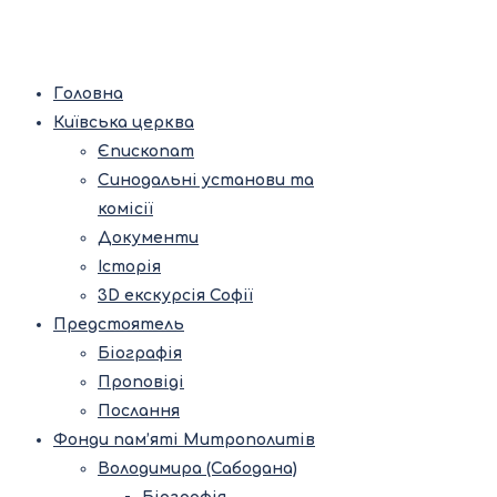
Головна
Київська церква
Єпископат
Синодальні установи та
комісії
Документи
Історія
3D екскурсія Софії
Предстоятель
Біографія
Проповіді
Послання
Фонди пам’яті Митрополитів
Володимира (Сабодана)