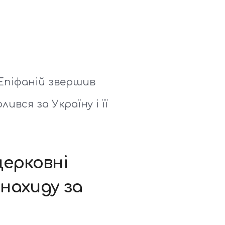
Епіфаній звершив
вся за Україну і її
ерковні
нахиду за