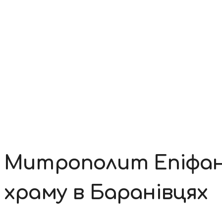
Контакти
Митрополит Епіфані
храму в Баранівцях