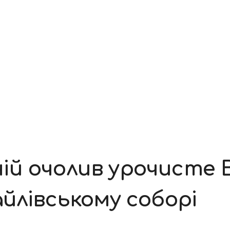
й очолив урочисте 
йлівському соборі