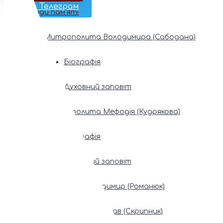
Наш Телеграм
Фонди пам’яті
Митрополита Володимира (Сабодана)
Біографія
Духовний заповіт
Митрополита Мефодія (Кудрякова)
Біографія
Духовний заповіт
Патріарх Володимир (Романюк)
Патріарх Мстислав (Скрипник)