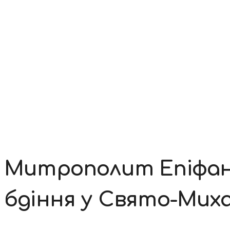
Контакти
Митрополит Епіфані
бдіння у Свято-Миха