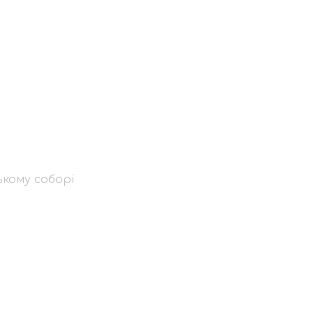
Всенічне
ькому соборі