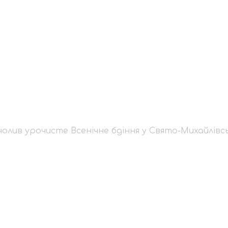
й очолив урочисте 
йлівському соборі
лив урочисте Всенічне бдіння у Свято-Михайлівс