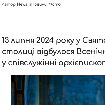
Автор
News
із
Новини
,
Фото
13 липня 2024 року у Свя
столиці відбулося Всеніч
у співслужінні архієписк