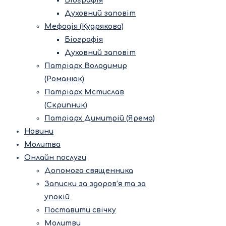
Біографія
Духовний заповіт
Мефодія (Кудрякова)
Біографія
Духовний заповіт
Патріарх Володимир
(Романюк)
Патріарх Мстислав
(Скрипник)
Патріарх Димитрій (Ярема)
Новини
Молитва
Онлайн послуги
Допомога священника
Записки за здоров’я та за
упокій
Поставити свічку
Молитви