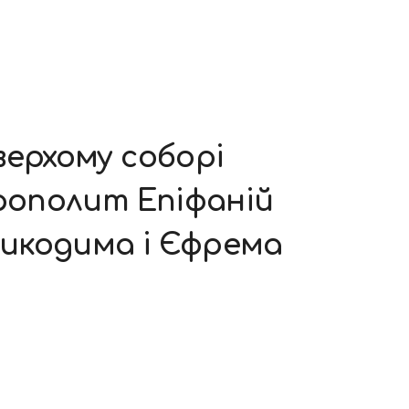
верхому соборі
трополит Епіфаній
 Никодима і Єфрема