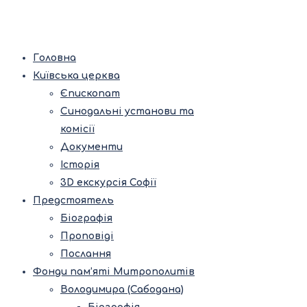
Головна
Київська церква
Єпископат
Синодальні установи та
комісії
Документи
Історія
3D екскурсія Софії
Предстоятель
Біографія
Проповіді
Послання
Фонди пам’яті Митрополитів
Володимира (Сабодана)