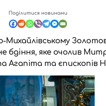
Поділитися новинами
то-Михайлівському Золото
не бдіння, яке очолив Ми
опа Агапіта та єпископів