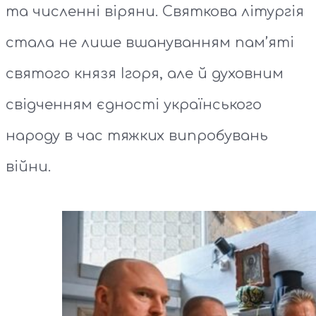
та численні віряни. Святкова літургія
стала не лише вшануванням пам’яті
святого князя Ігоря, але й духовним
свідченням єдності українського
народу в час тяжких випробувань
війни.