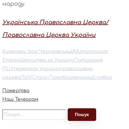
народу.
Українська Православна Церква/
Православна Церква України
Київ
князь Ігор Чернігівський
Митрополит
Епіфаній
молитва за Україну
Патріархія
ПЦУ
перемога України
православна
церква
ПЦУ
Спасо-Преображенський собор
Пожертва
Наш Телеграм