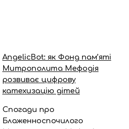
AngelicBot: як Фонд пам’яті
Митрополита Мефодія
розвиває цифрову
катехизацію дітей
Спогади про
Блаженноспочилого