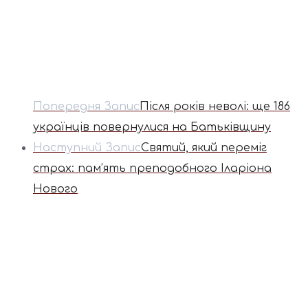
Попередня Запис
Після років неволі: ще 186
українців повернулися на Батьківщину
Наступний Запис
Святий, який переміг
страх: пам’ять преподобного Іларіона
Нового