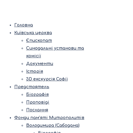
Головна
Київська церква
Єпископат
Синодальні установи та
комісії
Документи
Історія
3D екскурсія Софії
Предстоятель
Біографія
Проповіді
Послання
Фонди пам’яті Митрополитів
Володимира (Сабодана)