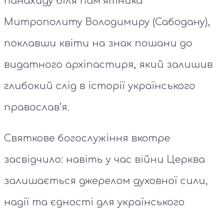
панахиду біля пам’ятника
Митрополиту Володимиру (Сабодану),
поклавши квіти на знак пошани до
видатного архіпастиря, який залишив
глибокий слід в історії українського
православ’я.
Святкове богослужіння вкотре
засвідчило: навіть у час війни Церква
залишається джерелом духовної сили,
надії та єдності для українського