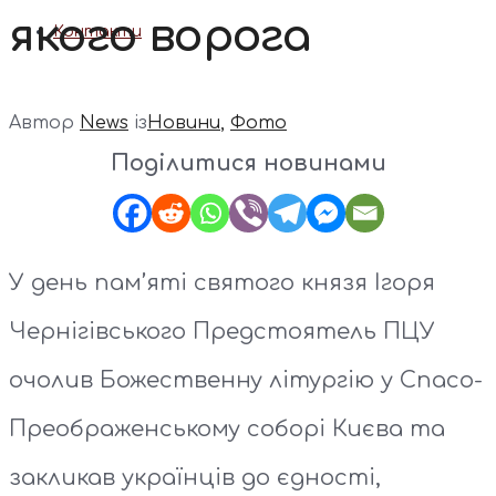
якого ворога
Контакти
Автор
News
із
Новини
,
Фото
Поділитися новинами
У день пам’яті святого князя Ігоря
Чернігівського Предстоятель ПЦУ
очолив Божественну літургію у Спасо-
Преображенському соборі Києва та
закликав українців до єдності,