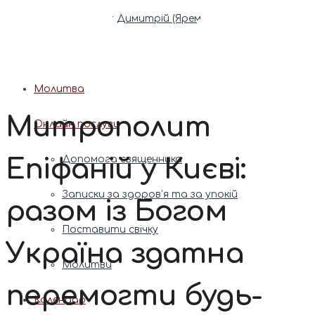
Патріарх Димитрій (Ярема)
Новини
Молитва
Митрополит
Онлайн послуги
Епіфаній у Києві:
Допомога священника
Записки за здоров’я та за упокій
разом із Богом
Поставити свічку
Україна здатна
Молитви
перемогти будь-
Календар