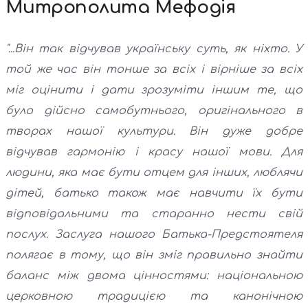
Митрополита Мефодія
"...Він так відчував українську суть, як ніхто. У
той же час він тонше за всіх і вірніше за всіх
міг оцінити і дати зрозуміти іншим те, що
було дійсно самобутнього, оригінального в
творах нашої культури. Він дуже добре
відчував гармонію і красу нашої мови. Для
людини, яка має бути отцем для інших, люблячи
дітей, батько також має навчити їх бути
відповідальними та старанно нести свій
послух. Заслуга нашого Батька-Предстоятеля
полягає в тому, що він зміг правильно знайти
баланс між двома цінностями: національною
церковною традицією та канонічною