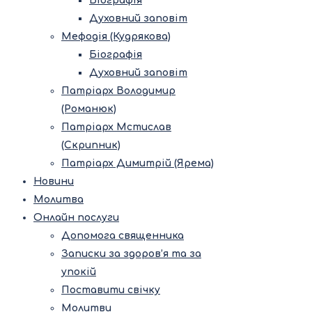
Біографія
Духовний заповіт
Мефодія (Кудрякова)
Біографія
Духовний заповіт
Патріарх Володимир
(Романюк)
Патріарх Мстислав
(Скрипник)
Патріарх Димитрій (Ярема)
Новини
Молитва
Онлайн послуги
Допомога священника
Записки за здоров’я та за
упокій
Поставити свічку
Молитви