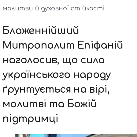
молитви й духовної стійкості.
Блаженнійший
Митрополит Епіфаній
наголосив, що сила
українського народу
ґрунтується на вірі,
молитві та Божій
підтримці