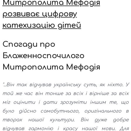
Митрополита Мефодія
розвиває цифрову
катехизацію дітей
Спогади про
Блаженноспочилого
Митрополита Мефодія
"...Він так відчував українську суть, як ніхто. У
той же час він тонше за всіх і вірніше за всіх
міг оцінити і дати зрозуміти іншим те, що
було дійсно самобутнього, оригінального в
творах нашої культури. Він дуже добре
відчував гармонію і красу нашої мови. Для