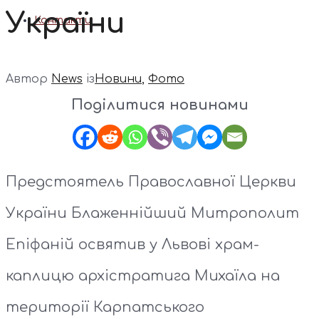
України
Контакти
Автор
News
із
Новини
,
Фото
Поділитися новинами
Предстоятель Православної Церкви
України Блаженнійший Митрополит
Епіфаній освятив у Львові храм-
каплицю архістратига Михаїла на
території Карпатського