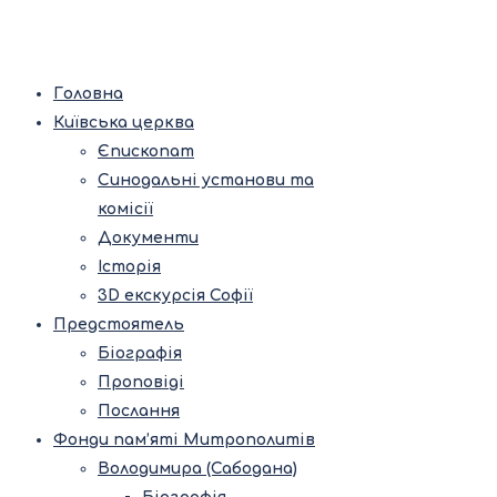
Головна
Київська церква
Єпископат
Синодальні установи та
комісії
Документи
Історія
3D екскурсія Софії
Предстоятель
Біографія
Проповіді
Послання
Фонди пам’яті Митрополитів
Володимира (Сабодана)