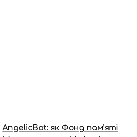
AngelicBot: як Фонд пам’яті