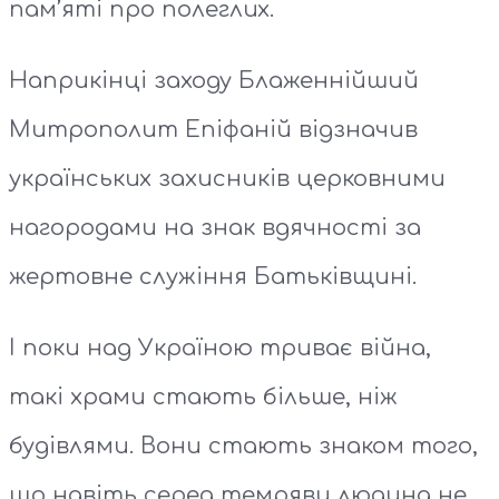
пам’яті про полеглих.
Наприкінці заходу Блаженнійший
Митрополит Епіфаній відзначив
українських захисників церковними
нагородами на знак вдячності за
жертовне служіння Батьківщині.
І поки над Україною триває війна,
такі храми стають більше, ніж
будівлями. Вони стають знаком того,
що навіть серед темряви людина не