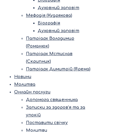
Біографія
Духовний заповіт
Мефодія (Кудрякова)
Біографія
Духовний заповіт
Патріарх Володимир
(Романюк)
Патріарх Мстислав
(Скрипник)
Патріарх Димитрій (Ярема)
Новини
Молитва
Онлайн послуги
Допомога священника
Записки за здоров’я та за
упокій
Поставити свічку
Молитви