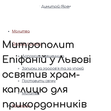
Патріарх Димитрій (Ярема)
Новини
Молитва
Митрополит
Онлайн послуги
Епіфаній у Львові
Допомога священника
Записки за здоров’я та за упокій
освятив храм-
Поставити свічку
каплицю для
Молитви
прикордонників
Календар