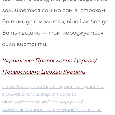
залишається сам на сам зі страхом.
Бо там, де є молитва, віра і любов до
Батьківщини — там народжується
сила вистояти.
Українська Православна Церква/
Православна Церква України
війна Росії проти України
духовна підтримка
військових
каплиця архістратига
Михаїла
Карпатський прикордонний
загін
Львів
Митрополит Епіфаній
молитва за