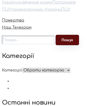
Україну
освячення храму
Патріархія
ПЦУ
прикордонники України
ПЦУ
Пожертва
Наш Телеграм
Категорії
Категорії
Останні новини