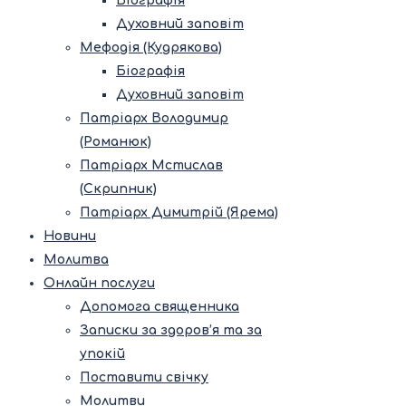
Біографія
Духовний заповіт
Мефодія (Кудрякова)
Біографія
Духовний заповіт
Патріарх Володимир
(Романюк)
Патріарх Мстислав
(Скрипник)
Патріарх Димитрій (Ярема)
Новини
Молитва
Онлайн послуги
Допомога священника
Записки за здоров’я та за
упокій
Поставити свічку
Молитви