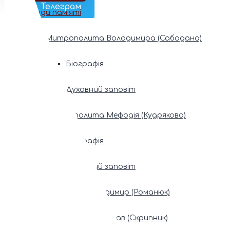
Наш Телеграм
Фонди пам’яті
Митрополита Володимира (Сабодана)
Біографія
Духовний заповіт
Митрополита Мефодія (Кудрякова)
Біографія
Духовний заповіт
Патріарх Володимир (Романюк)
Патріарх Мстислав (Скрипник)