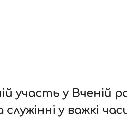
й участь у Вченій ра
 служінні у важкі час