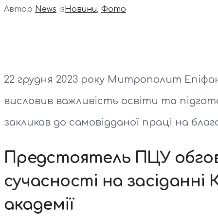
Автор
News
із
Новини
,
Фото
22 грудня 2023 року Митрополит Епіфані
висловив важливість освіти та підгот
закликав до самовідданої праці на благ
Предстоятель ПЦУ обгов
сучасності на засіданні 
академії