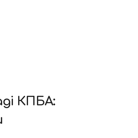
ді КПБА:
и