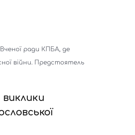
 Вченої ради КПБА, де
сної війни. Предстоятель
 виклики
ословської