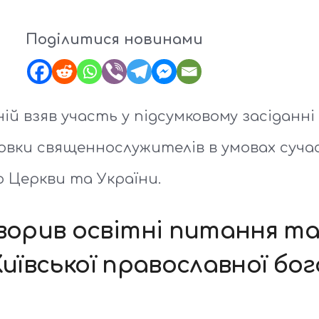
Поділитися новинами
й взяв участь у підсумковому засіданні
овки священнослужителів в умовах суча
о Церкви та України.
орив освітні питання та
Київської православної бог