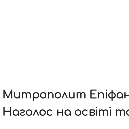
Контакти
Митрополит Епіфані
Наголос на освіті та