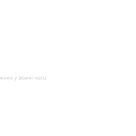
ді КПБА:
и
інні у важкі часи