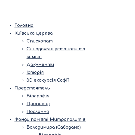
Головна
Київська церква
Єпископат
Синодальні установи та
комісії
Документи
Історія
3D екскурсія Софії
Предстоятель
Біографія
Проповіді
Послання
Фонди пам’яті Митрополитів
Володимира (Сабодана)