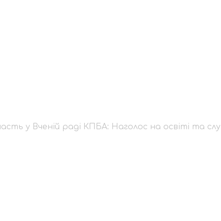
й участь у Вченій ра
 служінні у важкі час
сть у Вченій раді КПБА: Наголос на освіті та служ