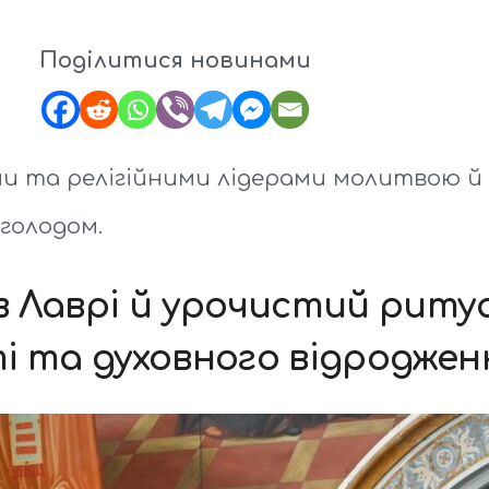
Поділитися новинами
и та релігійними лідерами молитвою й 
голодом.
 Лаврі й урочистий ритуа
і та духовного відроджен