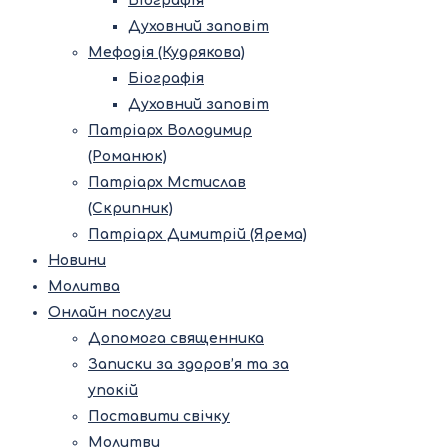
Біографія
Духовний заповіт
Мефодія (Кудрякова)
Біографія
Духовний заповіт
Патріарх Володимир
(Романюк)
Патріарх Мстислав
(Скрипник)
Патріарх Димитрій (Ярема)
Новини
Молитва
Онлайн послуги
Допомога священника
Записки за здоров’я та за
упокій
Поставити свічку
Молитви