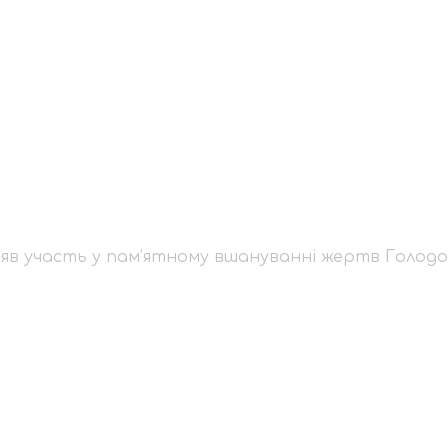
й узяв участь у пам
олодомору
яв участь у пам’ятному вшануванні жертв Голод