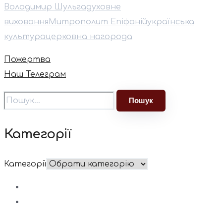
Володимир Шульга
духовне
виховання
⁠Митрополит Епіфаній
українська
культура
церковна нагорода
Пожертва
Наш Телеграм
Категорії
Категорії