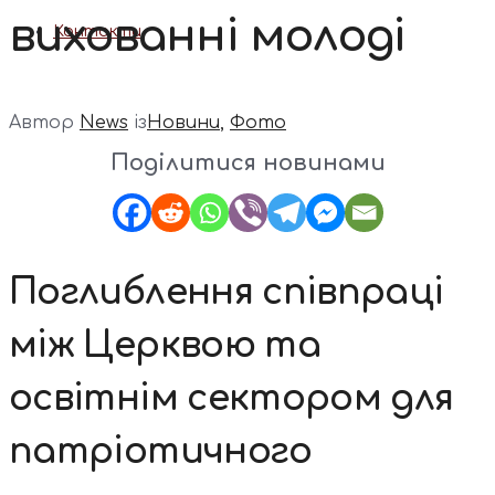
вихованні молоді
Контакти
Автор
News
із
Новини
,
Фото
Поділитися новинами
Поглиблення співпраці
між Церквою та
освітнім сектором для
патріотичного