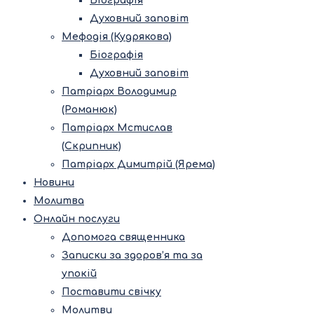
Біографія
Духовний заповіт
Мефодія (Кудрякова)
Біографія
Духовний заповіт
Патріарх Володимир
(Романюк)
Патріарх Мстислав
(Скрипник)
Патріарх Димитрій (Ярема)
Новини
Молитва
Онлайн послуги
Допомога священника
Записки за здоров’я та за
упокій
Поставити свічку
Молитви