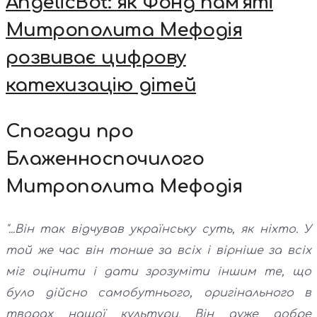
AngelicBot: як Фонд пам’яті
Митрополита Мефодія
розвиває цифрову
катехизацію дітей
Спогади про
Блаженноспочилого
Митрополита Мефодія
"...Він так відчував українську суть, як ніхто. У
той же час він тонше за всіх і вірніше за всіх
міг оцінити і дати зрозуміти іншим те, що
було дійсно самобутнього, оригінального в
творах нашої культури. Він дуже добре