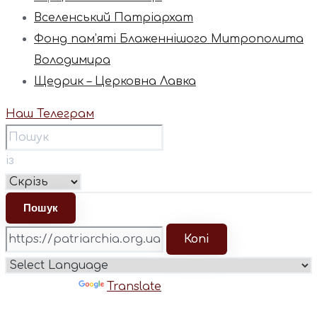
Вселенський Патріархат
Фонд пам’яті Блаженнішого Митрополита
Володимира
Щедрик – Церковна Лавка
Наш Телеграм
із
Копі
Powered by
Translate