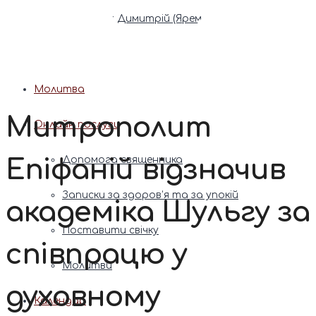
Патріарх Димитрій (Ярема)
Новини
Молитва
Митрополит
Онлайн послуги
Епіфаній відзначив
Допомога священника
Записки за здоров’я та за упокій
академіка Шульгу за
Поставити свічку
співпрацю у
Молитви
духовному
Календар