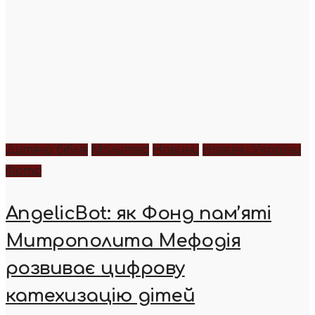
Дитяча біблія
Молитва
Новини
Новини України
Фото
AngelicBot: як Фонд пам’яті
Митрополита Мефодія
розвиває цифрову
катехизацію дітей