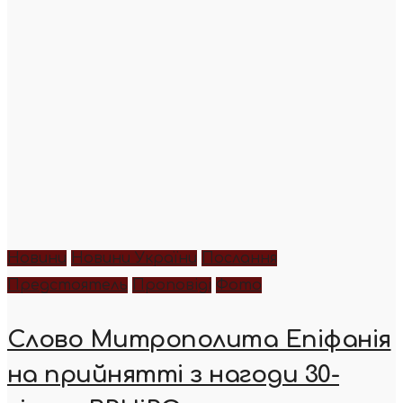
Новини
Новини України
Послання
Предстоятель
Проповіді
Фото
Слово Митрополита Епіфанія
на прийнятті з нагоди 30-