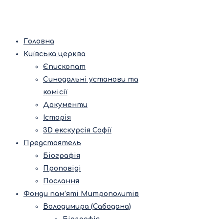
Головна
Київська церква
Єпископат
Синодальні установи та
комісії
Документи
Історія
3D екскурсія Софії
Предстоятель
Біографія
Проповіді
Послання
Фонди пам’яті Митрополитів
Володимира (Сабодана)