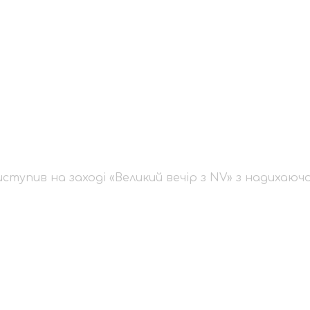
й виступив на заход
хаючою промовою
ступив на заході «Великий вечір з NV» з надихаю