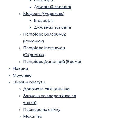
Біографія
Духовний заповіт
Мефодія (Кудрякова)
Біографія
Духовний заповіт
Патріарх Володимир
(Романюк)
Патріарх Мстислав
(Скрипник)
Патріарх Димитрій (Ярема)
Новини
Молитва
Онлайн послуги
Допомога священника
Записки за здоров’я та за
упокій
Поставити свічку
Молитви