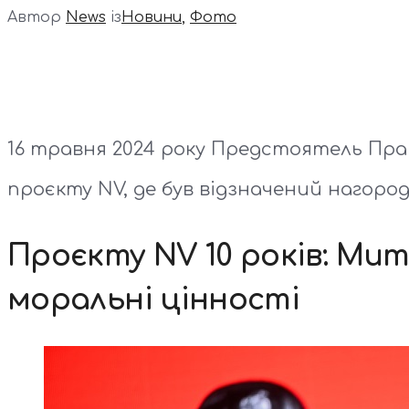
Автор
News
із
Новини
,
Фото
16 травня 2024 року Предстоятель Прав
проєкту NV, де був відзначений нагород
Проєкту NV 10 років: Мит
моральні цінності