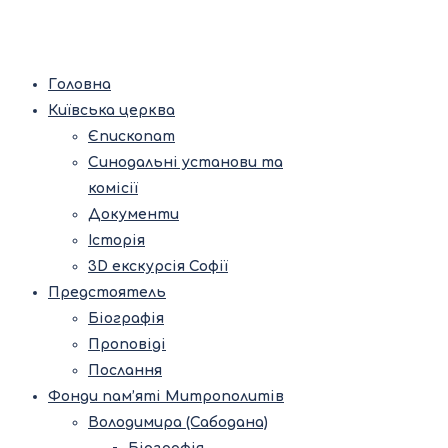
Головна
Київська церква
Єпископат
Синодальні установи та
комісії
Документи
Історія
3D екскурсія Софії
Предстоятель
Біографія
Проповіді
Послання
Фонди пам’яті Митрополитів
Володимира (Сабодана)