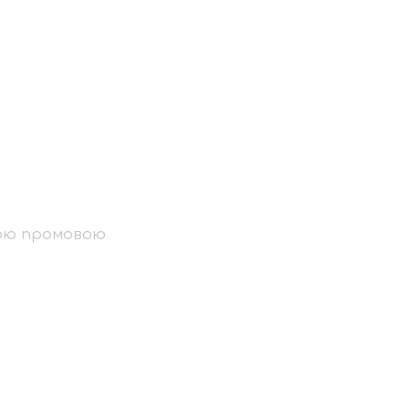
і «Великий
чою промовою