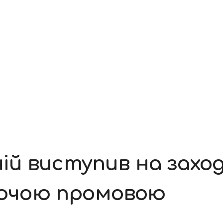
й виступив на заход
хаючою промовою