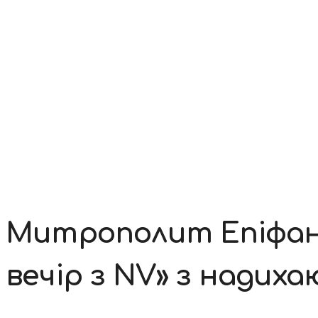
Контакти
Митрополит Епіфані
вечір з NV» з нади