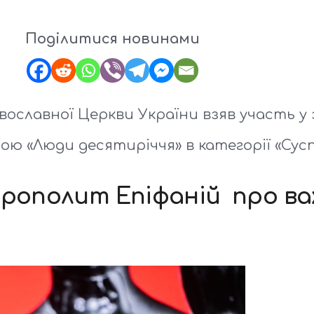
Поділитися новинами
ославної Церкви України взяв участь у 
ою «Люди десятиріччя» в категорії «Сусп
рополит Епіфаній про важ