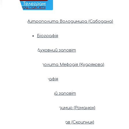
Наш Телеграм
Фонди пам’яті
Митрополита Володимира (Сабодана)
Біографія
Духовний заповіт
Митрополита Мефодія (Кудрякова)
Біографія
Духовний заповіт
Патріарх Володимир (Романюк)
Патріарх Мстислав (Скрипник)