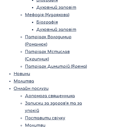
Біографія
Духовний заповіт
Мефодія (Кудрякова)
Біографія
Духовний заповіт
Патріарх Володимир
(Романюк)
Патріарх Мстислав
(Скрипник)
Патріарх Димитрій (Ярема)
Новини
Молитва
Онлайн послуги
Допомога священника
Записки за здоров’я та за
упокій
Поставити свічку
Молитви