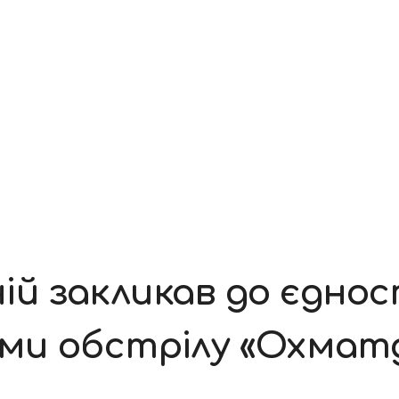
 закликав до єдност
ами обстрілу «Охмат