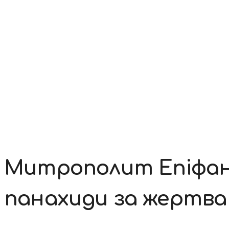
Контакти
Митрополит Епіфаній
панахиди за жертв