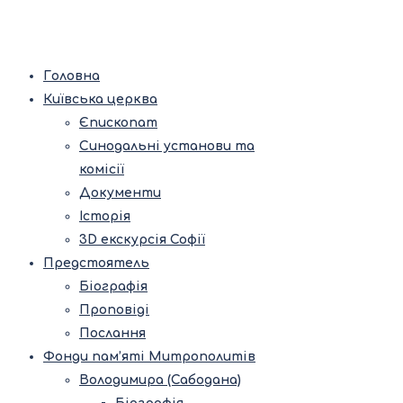
Головна
Київська церква
Єпископат
Синодальні установи та
комісії
Документи
Історія
3D екскурсія Софії
Предстоятель
Біографія
Проповіді
Послання
Фонди пам’яті Митрополитів
Володимира (Сабодана)