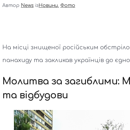
Автор
News
із
Новини
,
Фото
На місці знищеної російським обстріл
панахиду та закликав українців до єдно
Молитва за загиблими: М
та відбудови