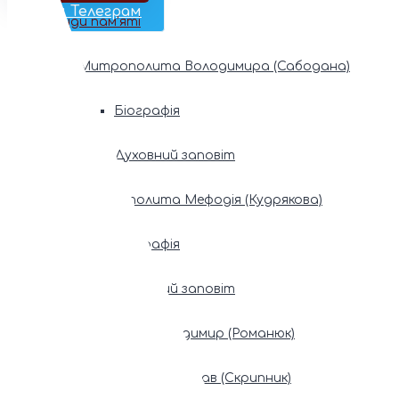
Наш Телеграм
Фонди пам’яті
Митрополита Володимира (Сабодана)
Біографія
Духовний заповіт
Митрополита Мефодія (Кудрякова)
Біографія
Духовний заповіт
Патріарх Володимир (Романюк)
Патріарх Мстислав (Скрипник)