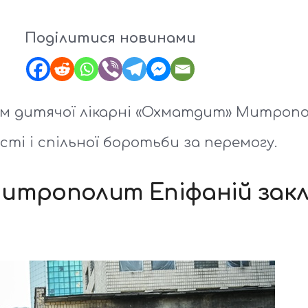
Поділитися новинами
ом дитячої лікарні «Охматдит» Митропо
сті і спільної боротьби за перемогу.
итрополит Епіфаній закл