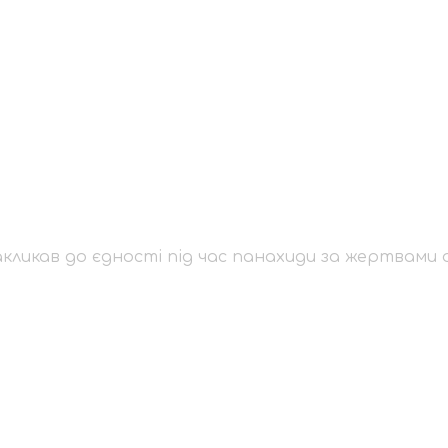
 закликав до єдност
ами обстрілу «Охмат
кликав до єдності під час панахиди за жертвами