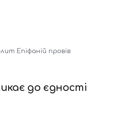
лит Епіфаній провів
икає до єдності