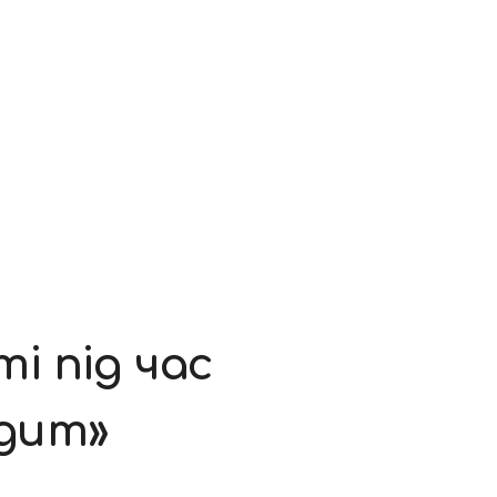
і під час
дит»