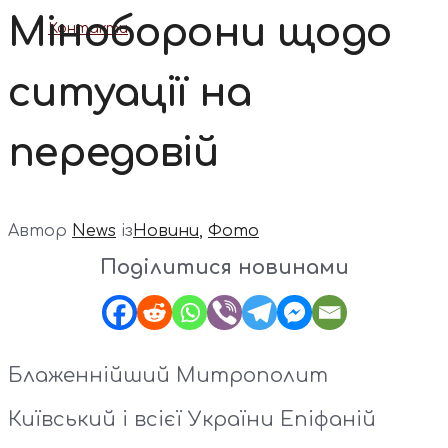
Міноборони щодо
Контакти
ситуації на
передовій
Автор
News
із
Новини
,
Фото
Поділитися новинами
Блаженнійший Митрополит
Київський і всієї України Епіфаній