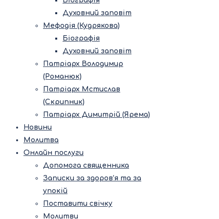
Біографія
Духовний заповіт
Мефодія (Кудрякова)
Біографія
Духовний заповіт
Патріарх Володимир
(Романюк)
Патріарх Мстислав
(Скрипник)
Патріарх Димитрій (Ярема)
Новини
Молитва
Онлайн послуги
Допомога священника
Записки за здоров’я та за
упокій
Поставити свічку
Молитви