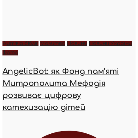
Дитяча біблія
Молитва
Новини
Новини України
Фото
AngelicBot: як Фонд пам’яті
Митрополита Мефодія
розвиває цифрову
катехизацію дітей