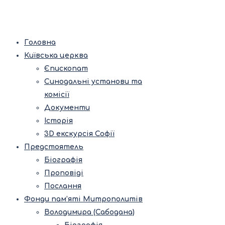
Головна
Київська церква
Єпископат
Синодальні установи та
комісії
Документи
Історія
3D екскурсія Софії
Предстоятель
Біографія
Проповіді
Послання
Фонди пам’яті Митрополитів
Володимира (Сабодана)