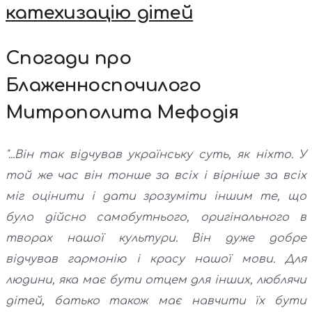
катехизацію дітей
Спогади про
Блаженноспочилого
Митрополита Мефодія
"...Він так відчував українську суть, як ніхто. У
той же час він тонше за всіх і вірніше за всіх
міг оцінити і дати зрозуміти іншим те, що
було дійсно самобутнього, оригінального в
творах нашої культури. Він дуже добре
відчував гармонію і красу нашої мови. Для
людини, яка має бути отцем для інших, люблячи
дітей, батько також має навчити їх бути