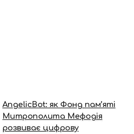
AngelicBot: як Фонд пам’яті
Митрополита Мефодія
розвиває цифрову