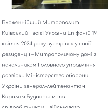
Блаженнійший Митрополит
Київський і всієї України Епіфаній 19
квітня 2024 року зустрівся у своїй
резиденції – Митрополичому домі з
начальником Головного управління
розвідки Міністерства оборони
України генерал-лейтенантом
Кирилом Будановим та
співробітниками військового