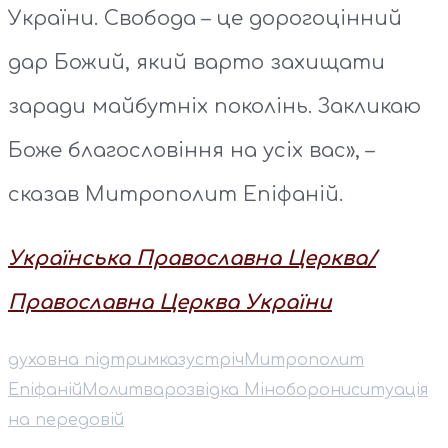
України. Свобода – це дорогоцінний
дар Божий, який варто захищати
заради майбутніх поколінь. Закликаю
Боже благословіння на усіх вас», –
сказав Митрополит Епіфаній.
Українська Православна Церква/
Православна Церква України
духовна підтримка
зустріч
⁠Митрополит
Епіфаній
Молитва
розвідка Міноборони
ситуація
на передовій