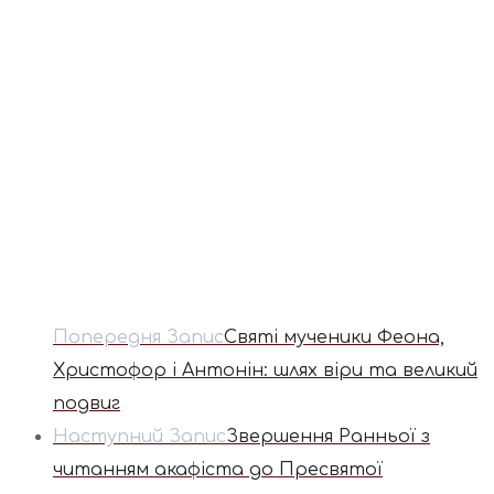
Попередня Запис
Святі мученики Феона,
Христофор і Антонін: шлях віри та великий
подвиг
Наступний Запис
Звершення Ранньої з
читанням акафіста до Пресвятої