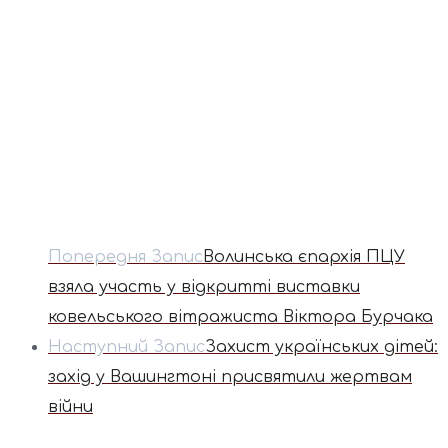
Попередня Запис
Волинська єпархія ПЦУ
взяла участь у відкритті виставки
ковельського вітражиста Віктора Бурчака
Наступний Запис
Захист українських дітей:
захід у Вашингтоні присвятили жертвам
війни