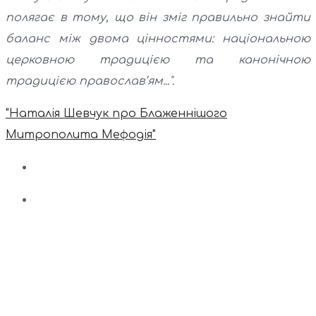
полягає в тому, що він зміг правильно знайти
баланс між двома цінностями: національною
церковною традицією та канонічною
традицією православ’ям...".
"Наталія Шевчук про Блаженнішого
Митрополита Мефодія"