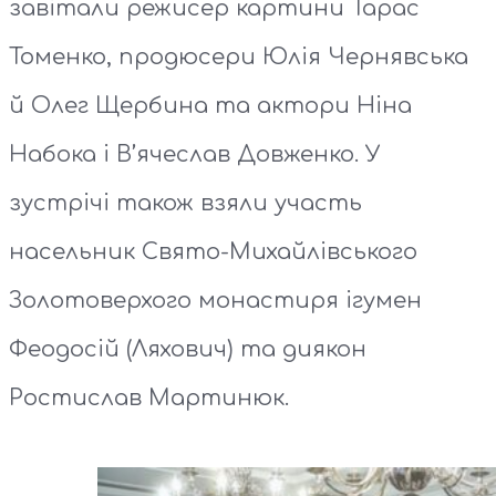
завітали режисер картини Тарас
Томенко, продюсери Юлія Чернявська
й Олег Щербина та актори Ніна
Набока і В’ячеслав Довженко. У
зустрічі також взяли участь
насельник Свято-Михайлівського
Золотоверхого монастиря ігумен
Феодосій (Ляхович) та диякон
Ростислав Мартинюк.