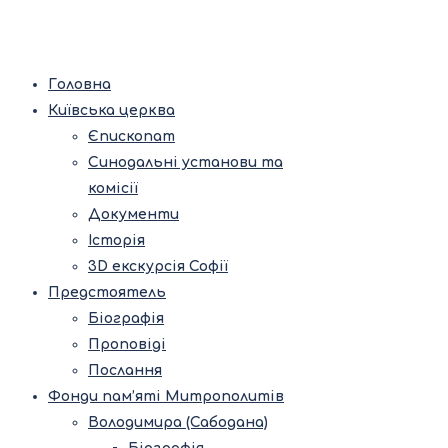
Головна
Київська церква
Єпископат
Синодальні установи та
комісії
Документи
Історія
3D екскурсія Софії
Предстоятель
Біографія
Проповіді
Послання
Фонди пам’яті Митрополитів
Володимира (Сабодана)