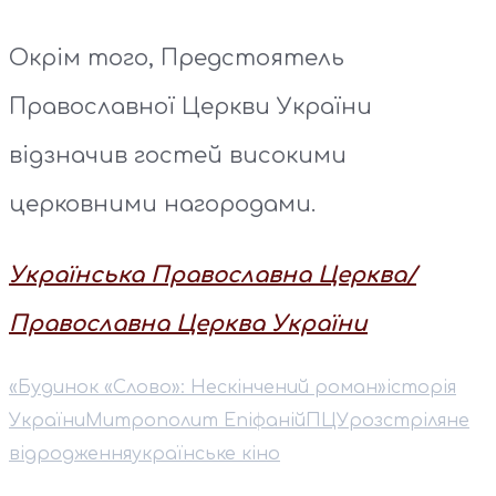
Окрім того, Предстоятель
Православної Церкви України
відзначив гостей високими
церковними нагородами.
Українська Православна Церква/
Православна Церква України
«Будинок «Слово»: Нескінчений роман»
історія
України
⁠Митрополит Епіфаній
ПЦУ
розстріляне
відродження
українське кіно