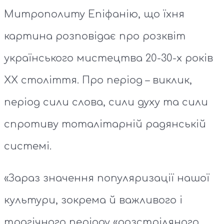
Митрополиту Епіфанію, що їхня
картина розповідає про розквіт
українського мистецтва 20-30-х років
XX століття. Про період – виклик,
період сили слова, сили духу та сили
спротиву тоталітарній радянській
системі.
«Зараз значення популяризації нашої
культури, зокрема й важливого і
трагічного періоду «розстріляного