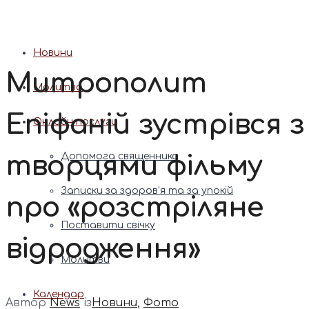
Патріарх Димитрій (Ярема)
Новини
Митрополит
Молитва
Епіфаній зустрівся з
Онлайн послуги
творцями фільму
Допомога священника
Записки за здоров’я та за упокій
про «розстріляне
Поставити свічку
відродження»
Молитви
Календар
Автор
News
із
Новини
,
Фото