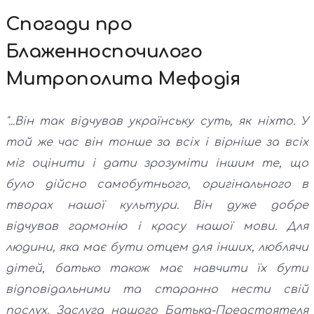
Спогади про
Блаженноспочилого
Митрополита Мефодія
"...Він так відчував українську суть, як ніхто. У
той же час він тонше за всіх і вірніше за всіх
міг оцінити і дати зрозуміти іншим те, що
було дійсно самобутнього, оригінального в
творах нашої культури. Він дуже добре
відчував гармонію і красу нашої мови. Для
людини, яка має бути отцем для інших, люблячи
дітей, батько також має навчити їх бути
відповідальними та старанно нести свій
послух. Заслуга нашого Батька-Предстоятеля