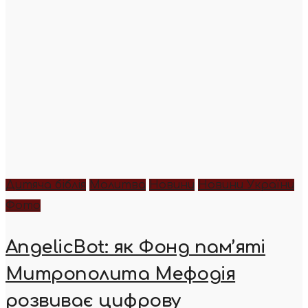
Дитяча біблія
Молитва
Новини
Новини України
Фото
AngelicBot: як Фонд пам’яті
Митрополита Мефодія
розвиває цифрову