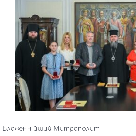
Блаженнійший Митрополит