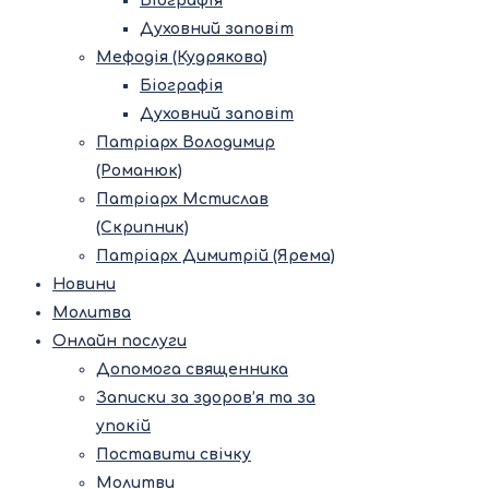
Біографія
Духовний заповіт
Мефодія (Кудрякова)
Біографія
Духовний заповіт
Патріарх Володимир
(Романюк)
Патріарх Мстислав
(Скрипник)
Патріарх Димитрій (Ярема)
Новини
Молитва
Онлайн послуги
Допомога священника
Записки за здоров’я та за
упокій
Поставити свічку
Молитви