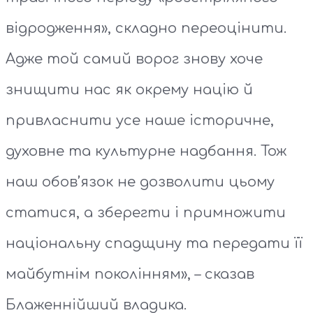
відродження», складно переоцінити.
Адже той самий ворог знову хоче
знищити нас як окрему націю й
привласнити усе наше історичне,
духовне та культурне надбання. Тож
наш обов’язок не дозволити цьому
статися, а зберегти і примножити
національну спадщину та передати її
майбутнім поколінням», – сказав
Блаженнійший владика.