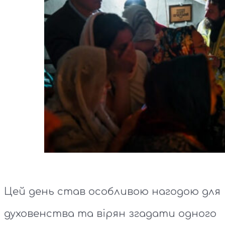
Цей день став особливою нагодою для
духовенства та вірян згадати одного