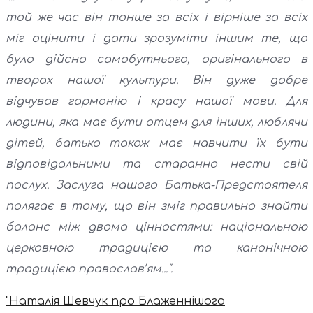
той же час він тонше за всіх і вірніше за всіх
міг оцінити і дати зрозуміти іншим те, що
було дійсно самобутнього, оригінального в
творах нашої культури. Він дуже добре
відчував гармонію і красу нашої мови. Для
людини, яка має бути отцем для інших, люблячи
дітей, батько також має навчити їх бути
відповідальними та старанно нести свій
послух. Заслуга нашого Батька-Предстоятеля
полягає в тому, що він зміг правильно знайти
баланс між двома цінностями: національною
церковною традицією та канонічною
традицією православ’ям...".
"Наталія Шевчук про Блаженнішого