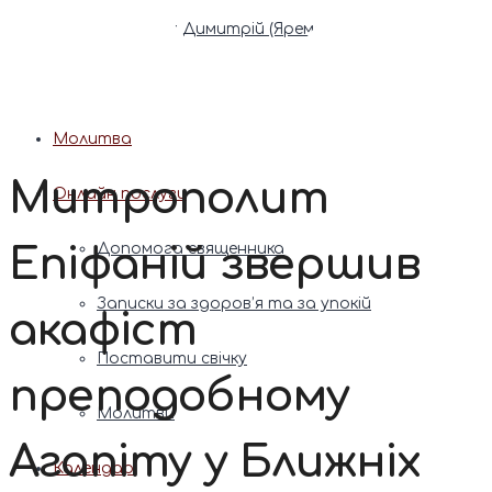
Патріарх Димитрій (Ярема)
Новини
Молитва
Митрополит
Онлайн послуги
Епіфаній звершив
Допомога священника
Записки за здоров’я та за упокій
акафіст
Поставити свічку
преподобному
Молитви
Агапіту у Ближніх
Календар