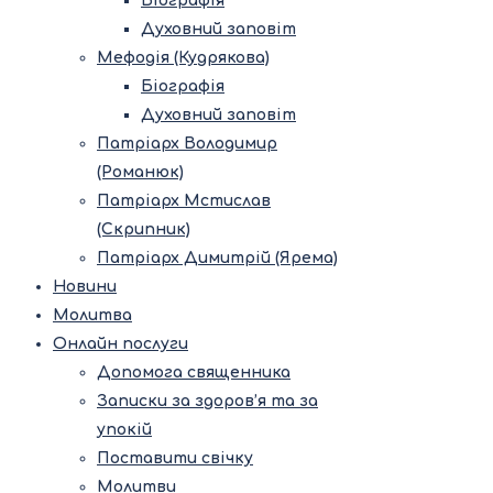
Біографія
Духовний заповіт
Мефодія (Кудрякова)
Біографія
Духовний заповіт
Патріарх Володимир
(Романюк)
Патріарх Мстислав
(Скрипник)
Патріарх Димитрій (Ярема)
Новини
Молитва
Онлайн послуги
Допомога священника
Записки за здоров’я та за
упокій
Поставити свічку
Молитви