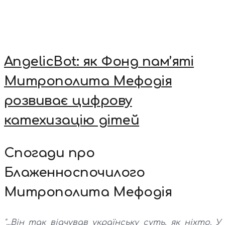
AngelicBot: як Фонд пам’яті
Митрополита Мефодія
розвиває цифрову
катехизацію дітей
Спогади про
Блаженноспочилого
Митрополита Мефодія
"...Він так відчував українську суть, як ніхто. У