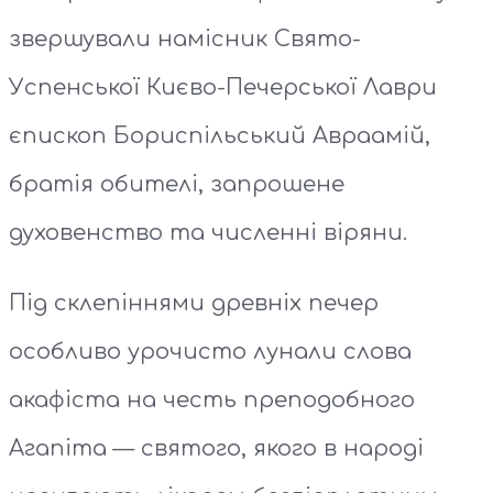
звершували намісник Свято-
Успенської Києво-Печерської Лаври
єпископ Бориспільський Авраамій,
братія обителі, запрошене
духовенство та численні віряни.
Під склепіннями древніх печер
особливо урочисто лунали слова
акафіста на честь преподобного
Агапіта — святого, якого в народі