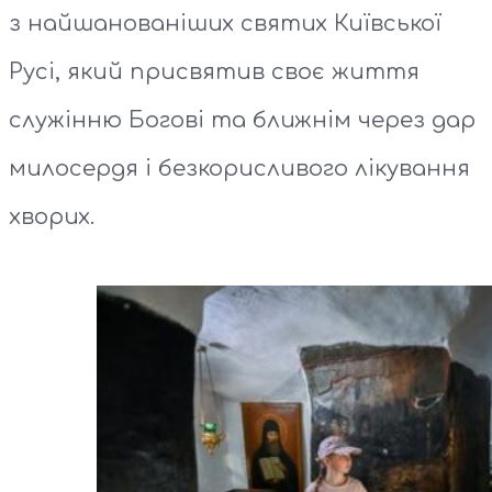
з найшанованіших святих Київської
Русі, який присвятив своє життя
служінню Богові та ближнім через дар
милосердя і безкорисливого лікування
хворих.