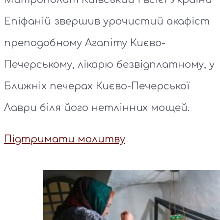
Епіфаній звершив урочистий акафіст
преподобному Агапіту Києво-
Печерському, лікарю безвідплатному, у
Ближніх печерах Києво-Печерської
Лаври біля його нетлінних мощей.
Підтримати молитву