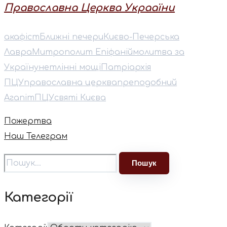
Православна Церква Украаїни
акафіст
Ближні печери
Києво-Печерська
Лавра
Митрополит Епіфаній
молитва за
Україну
нетлінні мощі
Патріархія
ПЦУ
православна церква
преподобний
Агапіт
ПЦУ
святі Києва
Пожертва
Наш Телеграм
Категорії