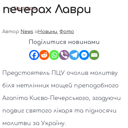
печерах Лаври
Контакти
Автор
News
із
Новини
,
Фото
Поділитися новинами
Предстоятель ПЦУ очолив молитву
біля нетлінних мощей преподобного
Агапіта Києво-Печерського, згадуючи
подвиг святого лікаря та підносячи
молитви за Україну.