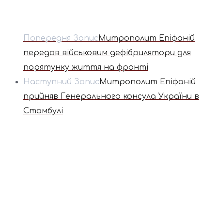
Попередня Запис
Митрополит Епіфаній
передав військовим дефібрилятори для
порятунку життя на фронті
Наступний Запис
Митрополит Епіфаній
прийняв Генерального консула України в
Стамбулі