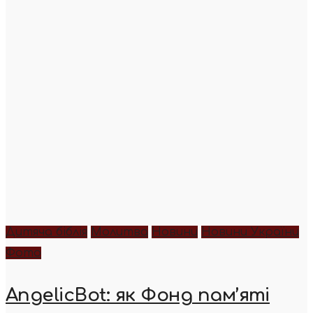
Дитяча біблія
Молитва
Новини
Новини України
Фото
AngelicBot: як Фонд пам’яті