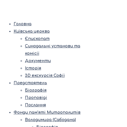
Головна
Київська церква
Єпископат
Синодальні установи та
комісії
Документи
Історія
3D екскурсія Софії
Предстоятель
Біографія
Проповіді
Послання
Фонди пам’яті Митрополитів
Володимира (Сабодана)