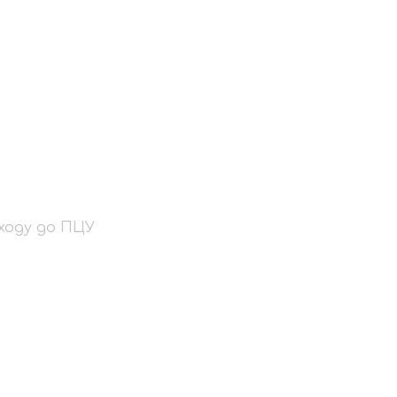
ятого Георгія
еходу до ПЦУ