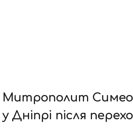
Контакти
Митрополит Симеон 
у Дніпрі після перех