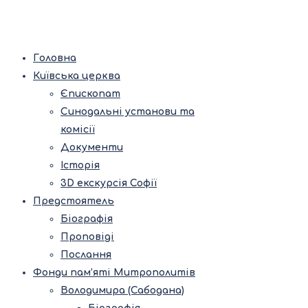
Головна
Київська церква
Єпископат
Синодальні установи та
комісії
Документи
Історія
3D екскурсія Софії
Предстоятель
Біографія
Проповіді
Послання
Фонди пам’яті Митрополитів
Володимира (Сабодана)