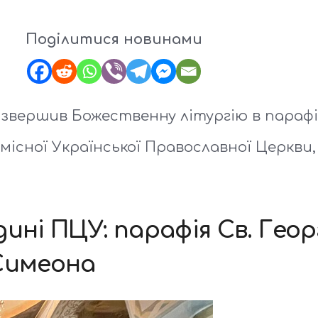
Поділитися новинами
вершив Божественну літургію в парафії С
існої Української Православної Церкви,
ині ПЦУ: парафія Св. Георг
Симеона