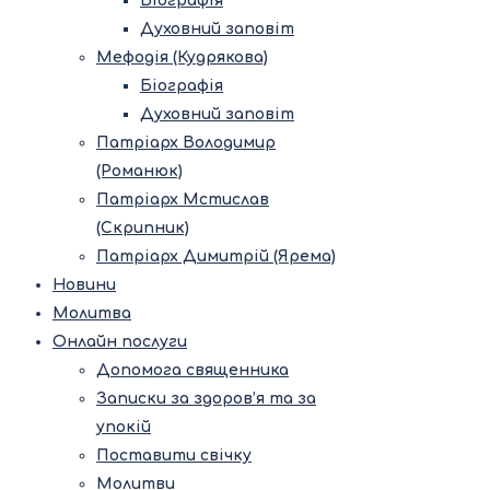
Біографія
Духовний заповіт
Мефодія (Кудрякова)
Біографія
Духовний заповіт
Патріарх Володимир
(Романюк)
Патріарх Мстислав
(Скрипник)
Патріарх Димитрій (Ярема)
Новини
Молитва
Онлайн послуги
Допомога священника
Записки за здоров’я та за
упокій
Поставити свічку
Молитви