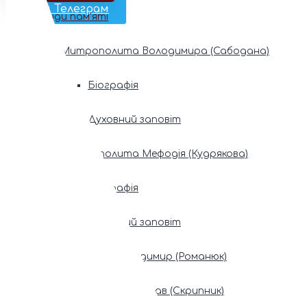
Наш Телеграм
Фонди пам’яті
Митрополита Володимира (Сабодана)
Біографія
Духовний заповіт
Митрополита Мефодія (Кудрякова)
Біографія
Духовний заповіт
Патріарх Володимир (Романюк)
Патріарх Мстислав (Скрипник)