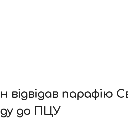
відвідав парафію Св
оду до ПЦУ