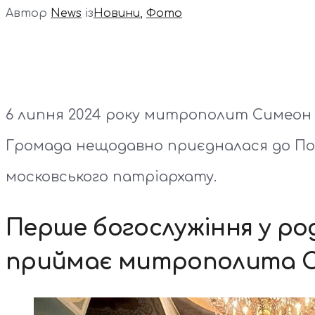
Автор
News
із
Новини
,
Фото
6 липня 2024 року митрополит Симеон з
Громада нещодавно приєдналася до Пом
московського патріархату.
Перше богослужіння у род
приймає митрополита 