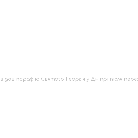
відвідав парафію Св
оду до ПЦУ
ідав парафію Святого Георгія у Дніпрі після пер