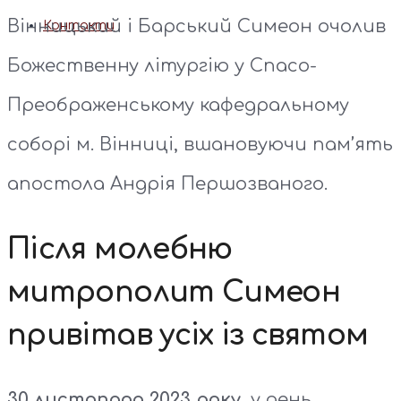
Вінницький і Барський Симеон очолив
Контакти
Божественну літургію у Спасо-
Преображенському кафедральному
соборі м. Вінниці, вшановуючи пам’ять
апостола Андрія Першозваного.
Після молебню
митрополит Симеон
привітав усіх із святом
30 листопада 2023 року,
у день