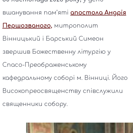
вшанування пам’яті
апостола Андрія
Першозваного,
митрополит
Вінницький і Барський Симеон
звершив Божественну літургію у
Спасо-Преображенському
кафедральному соборі м. Вінниці. Його
Високопреосвященству співслужили
священники собору.