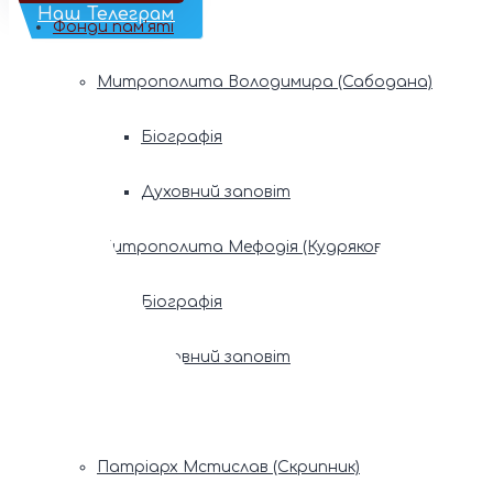
Наш Телеграм
Фонди пам’яті
Митрополита Володимира (Сабодана)
Біографія
Духовний заповіт
Митрополита Мефодія (Кудрякова)
Біографія
Духовний заповіт
Патріарх Володимир (Романюк)
Патріарх Мстислав (Скрипник)