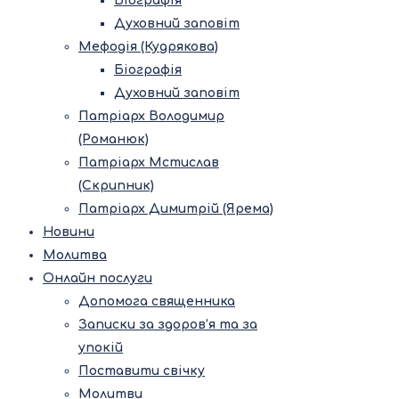
Біографія
Духовний заповіт
Мефодія (Кудрякова)
Біографія
Духовний заповіт
Патріарх Володимир
(Романюк)
Патріарх Мстислав
(Скрипник)
Патріарх Димитрій (Ярема)
Новини
Молитва
Онлайн послуги
Допомога священника
Записки за здоров’я та за
упокій
Поставити свічку
Молитви