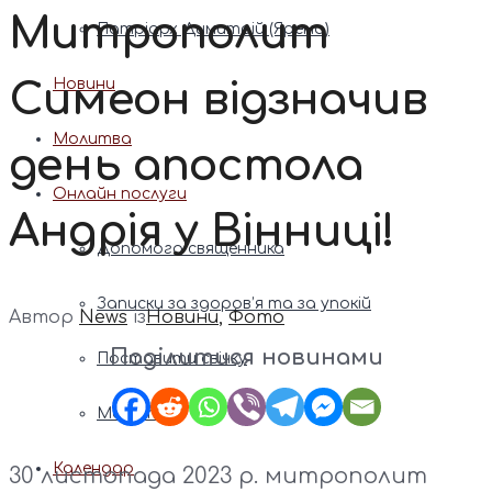
Митрополит
Патріарх Димитрій (Ярема)
Симеон відзначив
Новини
Молитва
день апостола
Онлайн послуги
Андрія у Вінниці!
Допомога священника
Записки за здоров’я та за упокій
Автор
News
із
Новини
,
Фото
Поділитися новинами
Поставити свічку
Молитви
Календар
30 листопада 2023 р. митрополит