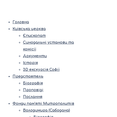
Головна
Київська церква
Єпископат
Синодальні установи та
комісії
Документи
Історія
3D екскурсія Софії
Предстоятель
Біографія
Проповіді
Послання
Фонди пам’яті Митрополитів
Володимира (Сабодана)