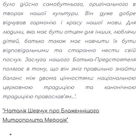
було дійсно самобутнього, оригінального в
творах нашої культури. Він дуже добре
відчував гармонію і красу нашої мови. Для
людини, яка має бути отцем для інших, люблячи
дітей, батько також має навчити їх бути
відповідальними та старанно нести свій
послух. Заслуга нашого Батька-Предстоятеля
полягає в тому, що він зміг правильно знайти
баланс між двома цінностями: національною
церковною традицією та канонічною
традицією православ’ям...".
"Наталія Шевчук про Блаженнішого
Митрополита Мефодія"