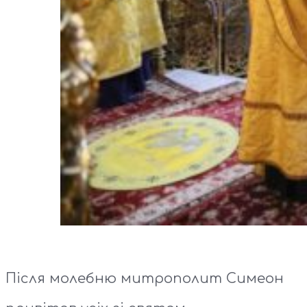
Після молебню митрополит Симеон