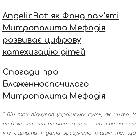
AngelicBot: як Фонд пам’яті
Митрополита Мефодія
розвиває цифрову
катехизацію дітей
Спогади про
Блаженноспочилого
Митрополита Мефодія
"...Він так відчував українську суть, як ніхто. У
той же час він тонше за всіх і вірніше за всіх
міг оцінити і дати зрозуміти іншим те, що