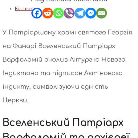
Контакти
У Патріаршому храмі святого Георгія
на Фанарі Вселенський Патріарх
Варфоломій очолив Літургію Нового
Індиктона та підписав Акт нового
індикту, символізуючи єдність
Церкви.
Вселенський Патріарх
Варфоломій та архієреї