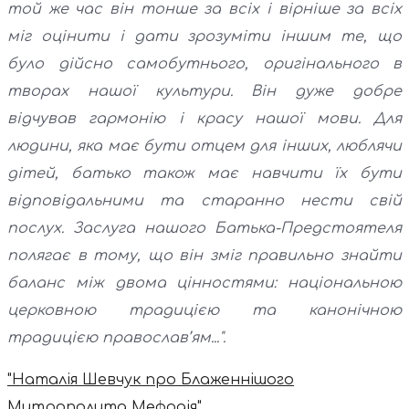
той же час він тонше за всіх і вірніше за всіх
міг оцінити і дати зрозуміти іншим те, що
було дійсно самобутнього, оригінального в
творах нашої культури. Він дуже добре
відчував гармонію і красу нашої мови. Для
людини, яка має бути отцем для інших, люблячи
дітей, батько також має навчити їх бути
відповідальними та старанно нести свій
послух. Заслуга нашого Батька-Предстоятеля
полягає в тому, що він зміг правильно знайти
баланс між двома цінностями: національною
церковною традицією та канонічною
традицією православ’ям...".
"Наталія Шевчук про Блаженнішого
Митрополита Мефодія"