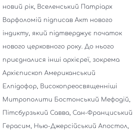
новий рік, Вселенський Патріарх
Варфоломій підписав Акт нового
індикту, який підтверджує початок
нового церковного року. До нього
приєдналися інші архієреї, зокрема
Архієпископ Американський
Елпідофор, Високопреосвященніші
Митрополити Бостонський Мефодій,
Пітсбурзький Савва, Сан-Франциський
Герасим, Нью-Джерсійський Апостол,