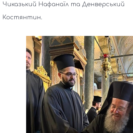
Чиказький Нафанаїл та Денверський
Костянтин.