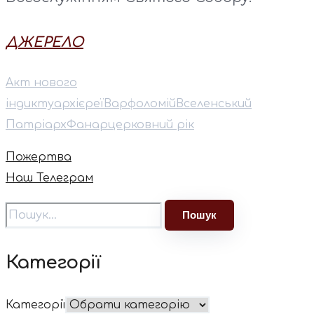
ДЖЕРЕЛО
Акт нового
індикту
архієреї
Варфоломій
Вселенський
Патріарх
Фанар
церковний рік
Пожертва
Наш Телеграм
Категорії
Категорії