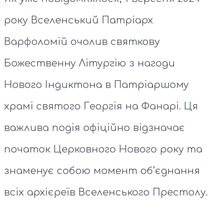
року Вселенський Патріарх
Варфоломій очолив святкову
Божественну Літургію з нагоди
Нового Індиктона в Патріаршому
храмі святого Георгія на Фанарі. Ця
важлива подія офіційно відзначає
початок Церковного Нового року та
знаменує собою момент об’єднання
всіх архієреїв Вселенського Престолу.