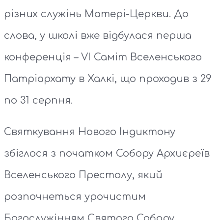
різних служінь Матері-Церкви. До
слова, у школі вже відбулася перша
конференція – VI Саміт Вселенського
Патріархату в Халкі, що проходив з 29
по 31 серпня.
Святкування Нового Індиктону
збіглося з початком Собору Архиєреїв
Вселенського Престолу, який
розпочнеться урочистим
Богослужінням Святого Собору.