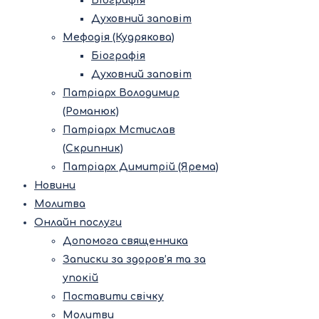
Біографія
Духовний заповіт
Мефодія (Кудрякова)
Біографія
Духовний заповіт
Патріарх Володимир
(Романюк)
Патріарх Мстислав
(Скрипник)
Патріарх Димитрій (Ярема)
Новини
Молитва
Онлайн послуги
Допомога священника
Записки за здоров’я та за
упокій
Поставити свічку
Молитви