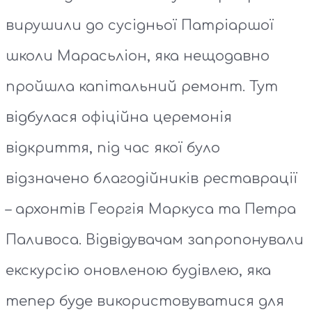
вирушили до сусідньої Патріаршої
школи Марасьліон, яка нещодавно
пройшла капітальний ремонт. Тут
відбулася офіційна церемонія
відкриття, під час якої було
відзначено благодійників реставрації
– архонтів Георгія Маркуса та Петра
Паливоса. Відвідувачам запропонували
екскурсію оновленою будівлею, яка
тепер буде використовуватися для