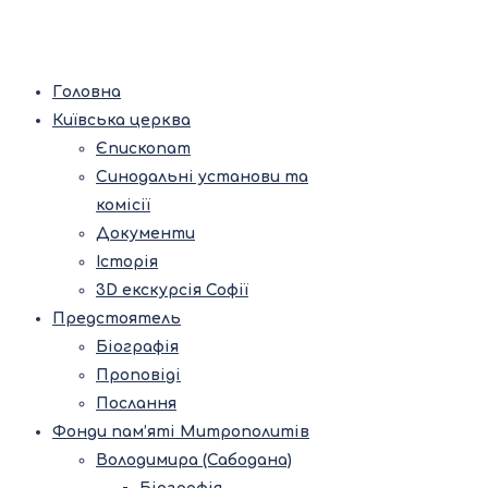
Головна
Київська церква
Єпископат
Синодальні установи та
комісії
Документи
Історія
3D екскурсія Софії
Предстоятель
Біографія
Проповіді
Послання
Фонди пам’яті Митрополитів
Володимира (Сабодана)