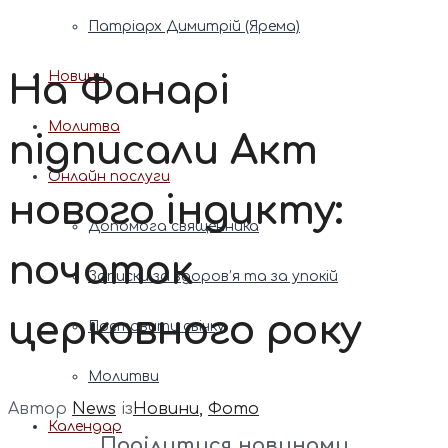
Патріарх Димитрій (Ярема)
На Фанарі
Новини
Молитва
підписали Акт
Онлайн послуги
нового індикту:
Допомога священника
початок
Записки за здоров’я та за упокій
церковного року
Поставити свічку
Молитви
Автор
News
із
Новини
,
Фото
Календар
Поділитися новинами