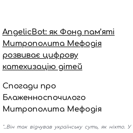
AngelicBot: як Фонд пам’яті
Митрополита Мефодія
розвиває цифрову
катехизацію дітей
Спогади про
Блаженноспочилого
Митрополита Мефодія
"...Він так відчував українську суть, як ніхто. У