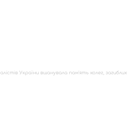
журналістів України
блих у боротьбі за пр
алістів України вшанувала пам’ять колег, загибли