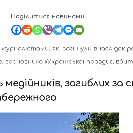
Поділитися новинами
журналістами, які загинули внаслідок рос
, засновника «Української правди», вбито
едійників, загиблих за с
абережного