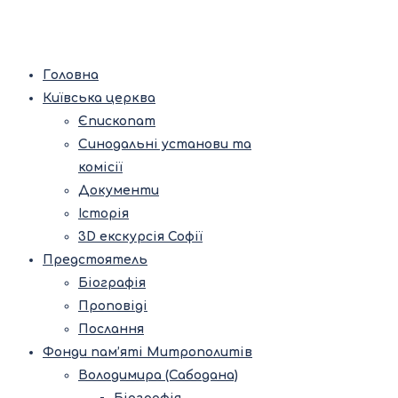
Головна
Київська церква
Єпископат
Синодальні установи та
комісії
Документи
Історія
3D екскурсія Софії
Предстоятель
Біографія
Проповіді
Послання
Фонди пам’яті Митрополитів
Володимира (Сабодана)