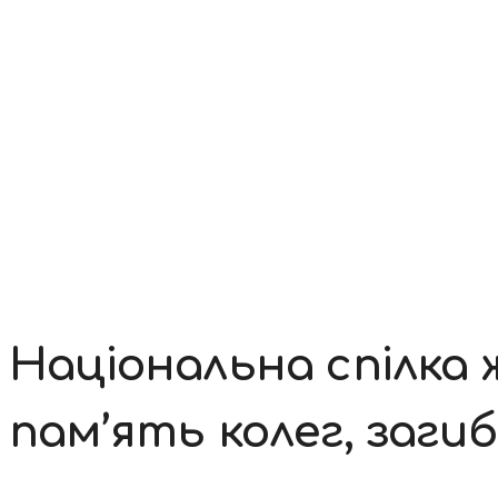
Контакти
Національна спілка 
пам’ять колег, заги