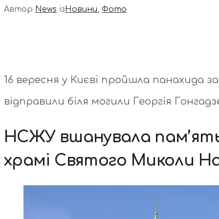
Автор
News
із
Новини
,
Фото
16 вересня у Києві пройшла панахида за 
відправили біля могили Георгія Гонгадзе
НСЖУ вшанувала пам’ять м
храмі Святого Миколи Н