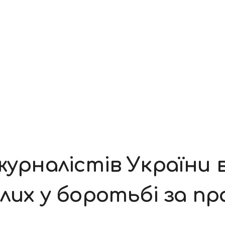
журналістів України
блих у боротьбі за пр