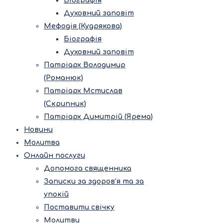
Біографія
Духовний заповіт
Мефодія (Кудрякова)
Біографія
Духовний заповіт
Патріарх Володимир
(Романюк)
Патріарх Мстислав
(Скрипник)
Патріарх Димитрій (Ярема)
Новини
Молитва
Онлайн послуги
Допомога священника
Записки за здоров’я та за
упокій
Поставити свічку
Молитви