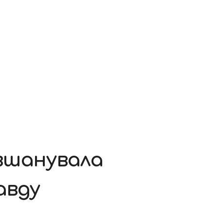
 вшанувала
авду