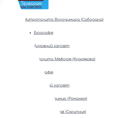
Наш Телеграм
Фонди пам’яті
Митрополита Володимира (Сабодана)
Біографія
Духовний заповіт
Митрополита Мефодія (Кудрякова)
Біографія
Духовний заповіт
Патріарх Володимир (Романюк)
Патріарх Мстислав (Скрипник)