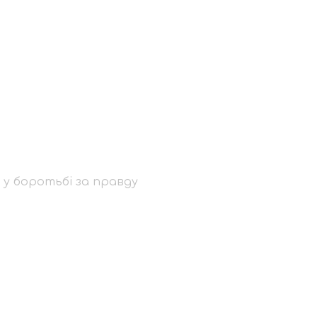
 вшанувала
авду
х у боротьбі за правду