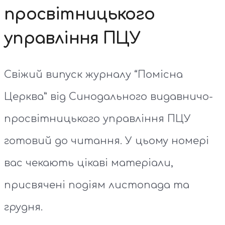
просвітницького
управління ПЦУ
Свіжий випуск журналу “Помісна
Церква” від Синодального видавничо-
просвітницького управління ПЦУ
готовий до читання. У цьому номері
вас чекають цікаві матеріали,
присвячені подіям листопада та
грудня.