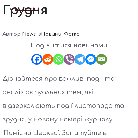
Грудня
Контакти
Автор
News
із
Новини
,
Фото
Поділитися новинами
Дізнайтеся про важливі події та
аналіз актуальних тем, які
відзеркалюють події листопада та
грудня, у новому номері журналу
‘Помісна Церква’. Запитуйте в