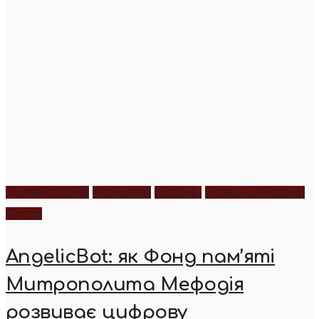
Дитяча біблія
Молитва
Новини
Новини України
Фото
AngelicBot: як Фонд пам’яті
Митрополита Мефодія
розвиває цифрову