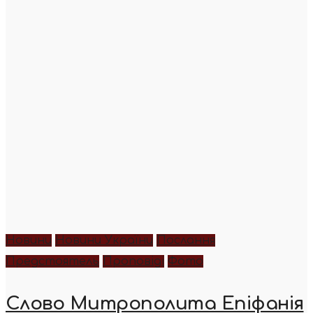
Новини
Новини України
Послання
Предстоятель
Проповіді
Фото
Слово Митрополита Епіфанія