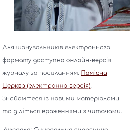
Для шанувальників електронного
формату доступна онлайн-версія
журналу за посиланням:
Помісна
Церква (електронна версія)
.
Знайомтеся із новими матеріалами
та діліться враженнями з читачами.
Джерело: Синодальне видавничо-