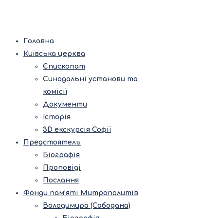
Головна
Київська церква
Єпископат
Синодальні установи та
комісії
Документи
Історія
3D екскурсія Софії
Предстоятель
Біографія
Проповіді
Послання
Фонди пам’яті Митрополитів
Володимира (Сабодана)