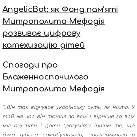
AngelicBot: як Фонд пам’яті
Митрополита Мефодія
розвиває цифрову
катехизацію дітей
Спогади про
Блаженноспочилого
Митрополита Мефодія
"...Він так відчував українську суть, як ніхто. У
той же час він тонше за всіх і вірніше за всіх
міг оцінити і дати зрозуміти іншим те, що
було дійсно самобутнього, оригінального в