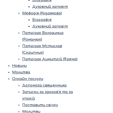
Біографія
Духовний заповіт
Мефодія (Кудрякова)
Біографія
Духовний заповіт
Патріарх Володимир
(Романюк)
Патріарх Мстислав
(Скрипник)
Патріарх Димитрій (Ярема)
Новини
Молитва
Онлайн послуги
Допомога священника
Записки за здоров’я та за
упокій
Поставити свічку
Молитви