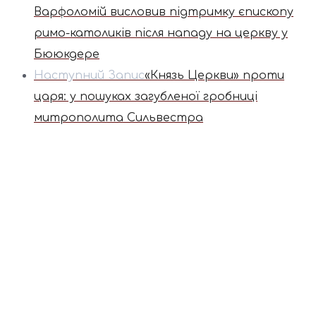
Варфоломій висловив підтримку єпископу
римо-католиків після нападу на церкву у
Бююкдере
Наступний Запис
«Князь Церкви» проти
царя: у пошуках загубленої гробниці
митрополита Сильвестра