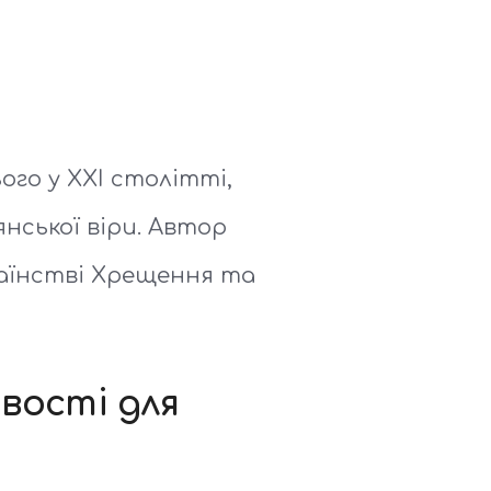
го у ХХІ столітті,
нської віри. Автор
таїнстві Хрещення та
ивості для