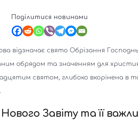
Поділитися новинами
ва відзначає свято Обрізання Господньо
ітним обрядом та значенням для христия
ванадцятим святом, глибоко вкорінена в 
.
 Нового Завіту та її важл