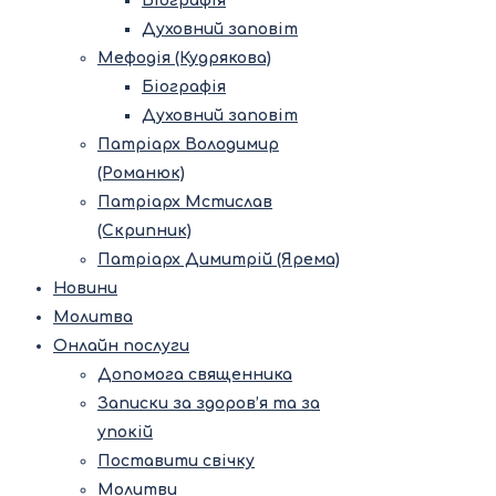
Біографія
Духовний заповіт
Мефодія (Кудрякова)
Біографія
Духовний заповіт
Патріарх Володимир
(Романюк)
Патріарх Мстислав
(Скрипник)
Патріарх Димитрій (Ярема)
Новини
Молитва
Онлайн послуги
Допомога священника
Записки за здоров’я та за
упокій
Поставити свічку
Молитви