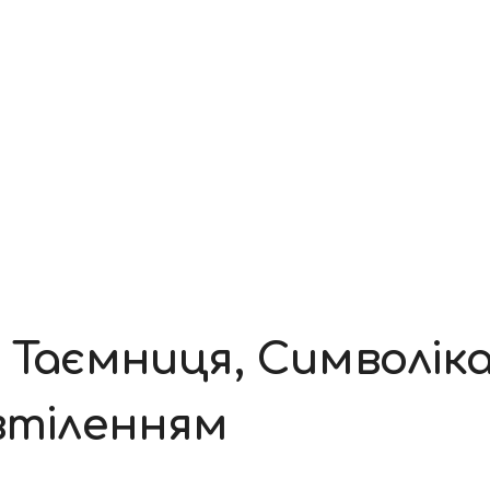
 Таємниця, Символік
овтіленням