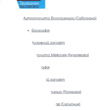
Наш Телеграм
Фонди пам’яті
Митрополита Володимира (Сабодана)
Біографія
Духовний заповіт
Митрополита Мефодія (Кудрякова)
Біографія
Духовний заповіт
Патріарх Володимир (Романюк)
Патріарх Мстислав (Скрипник)