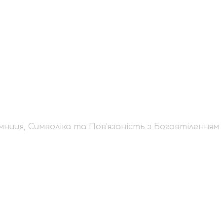
 Таємниця, Символік
овтіленням
мниця, Символіка та Пов’язаність з Боговтіленням