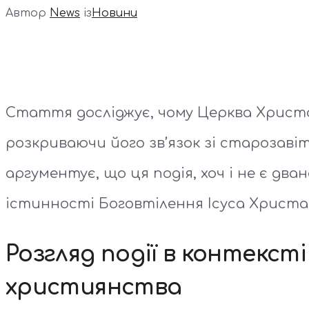
Автор
News
із
Новини
Стаття досліджує, чому Церква Христо
розкриваючи його зв’язок зі старозав
аргументує, що ця подія, хоч і не є д
істинності Боговтілення Ісуса Христа
Розгляд події в контексті
християнства