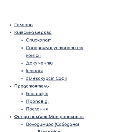
Головна
Київська церква
Єпископат
Синодальні установи та
комісії
Документи
Історія
3D екскурсія Софії
Предстоятель
Біографія
Проповіді
Послання
Фонди пам’яті Митрополитів
Володимира (Сабодана)