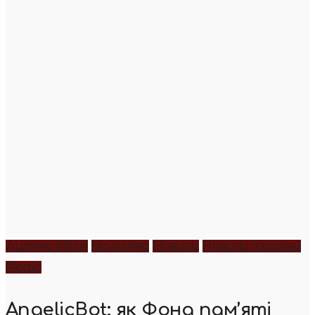
Дитяча біблія
Молитва
Новини
Новини України
Фото
AngelicBot: як Фонд пам’яті