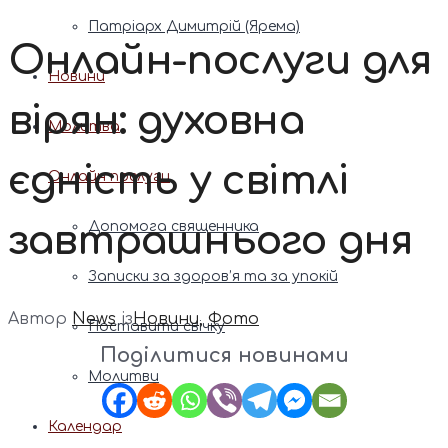
Патріарх Димитрій (Ярема)
Онлайн-послуги для
Новини
вірян: духовна
Молитва
єдність у світлі
Онлайн послуги
завтрашнього дня
Допомога священника
Записки за здоров’я та за упокій
Автор
News
із
Новини
,
Фото
Поставити свічку
Поділитися новинами
Молитви
Календар