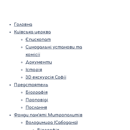
Головна
Київська церква
Єпископат
Синодальні установи та
комісії
Документи
Історія
3D екскурсія Софії
Предстоятель
Біографія
Проповіді
Послання
Фонди пам’яті Митрополитів
Володимира (Сабодана)