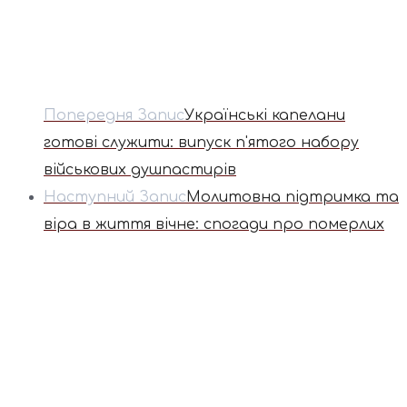
Попередня Запис
Українські капелани
готові служити: випуск п'ятого набору
військових душпастирів
Наступний Запис
Молитовна підтримка та
віра в життя вічне: спогади про померлих