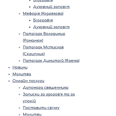
Біографія
Духовний заповіт
Мефодія (Кудрякова)
Біографія
Духовний заповіт
Патріарх Володимир
(Романюк)
Патріарх Мстислав
(Скрипник)
Патріарх Димитрій (Ярема)
Новини
Молитва
Онлайн послуги
Допомога священника
Записки за здоров’я та за
упокій
Поставити свічку
Молитви