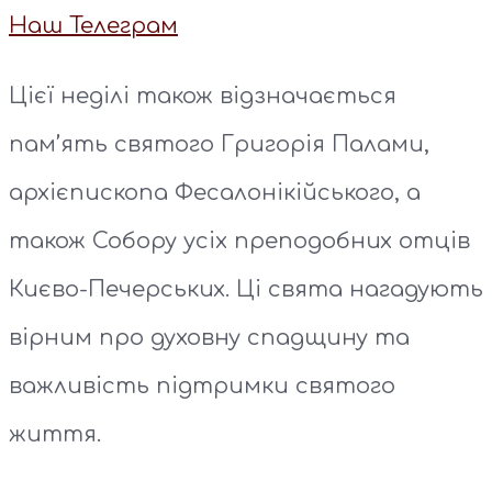
Наш Телеграм
Цієї неділі також відзначається
пам’ять святого Григорія Палами,
архієпископа Фесалонікійського, а
також Собору усіх преподобних отців
Києво-Печерських. Ці свята нагадують
вірним про духовну спадщину та
важливість підтримки святого
життя.