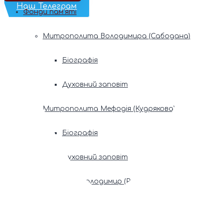
Наш Телеграм
Фонди пам’яті
Митрополита Володимира (Сабодана)
Біографія
Духовний заповіт
Митрополита Мефодія (Кудрякова)
Біографія
Духовний заповіт
Патріарх Володимир (Романюк)
Патріарх Мстислав (Скрипник)