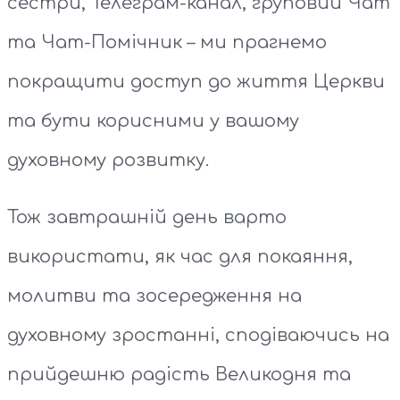
сестри, Телеграм-канал, груповий Чат
та Чат-Помічник – ми прагнемо
покращити доступ до життя Церкви
та бути корисними у вашому
духовному розвитку.
Тож завтрашній день варто
використати, як час для покаяння,
молитви та зосередження на
духовному зростанні, сподіваючись на
прийдешню радість Великодня та