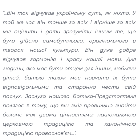
"...Він так відчував українську суть, як ніхто. У
той же час він тонше за всіх і вірніше за всіх
міг оцінити і дати зрозуміти іншим те, що
було дійсно самобутнього, оригінального в
творах нашої культури. Він дуже добре
відчував гармонію і красу нашої мови. Для
людини, яка має бути отцем для інших, люблячи
дітей, батько також має навчити їх бути
відповідальними та старанно нести свій
послух. Заслуга нашого Батька-Предстоятеля
полягає в тому, що він зміг правильно знайти
баланс між двома цінностями: національною
церковною традицією та канонічною
традицією православ’ям...".