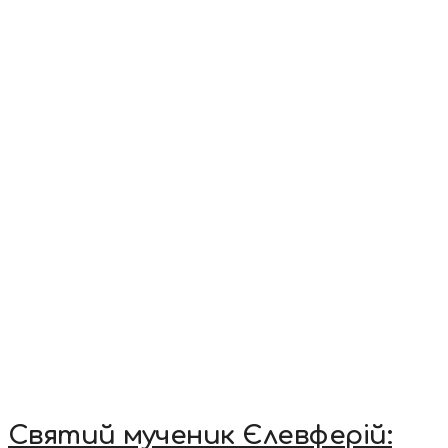
Святий мученик Єлевферій: