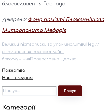
благословення Господа.
Джерело:
Фонд пам’яті Блаженнішого
Митрополита Мефодія
Великий піст
записки за упокій
молитви
Неділя
світлоносних постів
онлайн-
богослужіння
Православна Церква
Пожертва
Наш Телеграм
Категорії