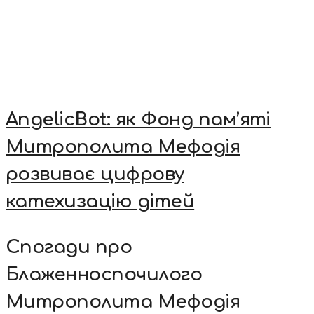
AngelicBot: як Фонд пам’яті
Митрополита Мефодія
розвиває цифрову
катехизацію дітей
Спогади про
Блаженноспочилого
Митрополита Мефодія