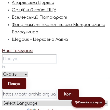
Андріївська Церква
Офіційний сайт ПЦУ
Вселенський Патріархат
Фонд пам’яті Блаженнішого Митрополита
Володимира
Щедрик – Церковна Лавка
Наш Телеграм
із
Копі
✨
Онлайн послуги