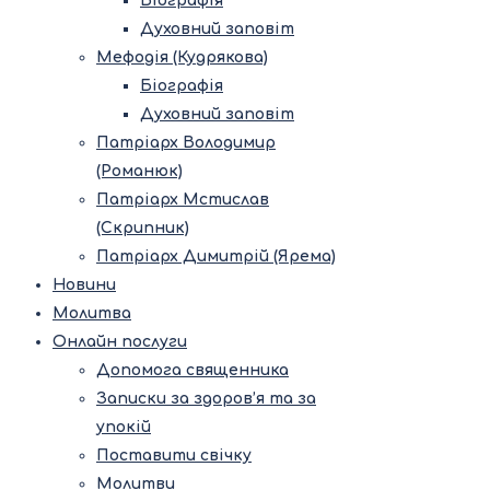
Біографія
Духовний заповіт
Мефодія (Кудрякова)
Біографія
Духовний заповіт
Патріарх Володимир
(Романюк)
Патріарх Мстислав
(Скрипник)
Патріарх Димитрій (Ярема)
Новини
Молитва
Онлайн послуги
Допомога священника
Записки за здоров’я та за
упокій
Поставити свічку
Молитви