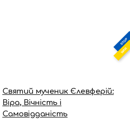
STOP
WAR
Святий мученик Єлевферій:
Віра, Вічність і
Самовідданість