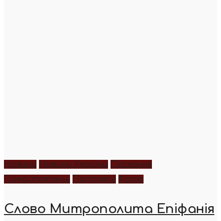
Новини
Новини України
Послання
Предстоятель
Проповіді
Фото
Слово Митрополита Епіфанія