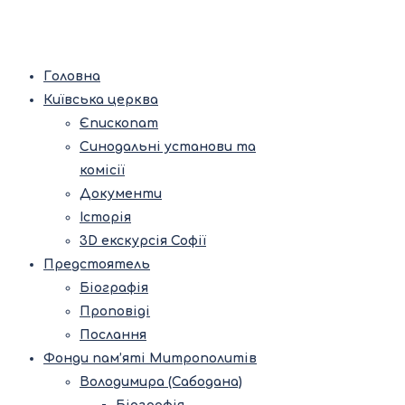
Головна
Київська церква
Єпископат
Синодальні установи та
комісії
Документи
Історія
3D екскурсія Софії
Предстоятель
Біографія
Проповіді
Послання
Фонди пам’яті Митрополитів
Володимира (Сабодана)