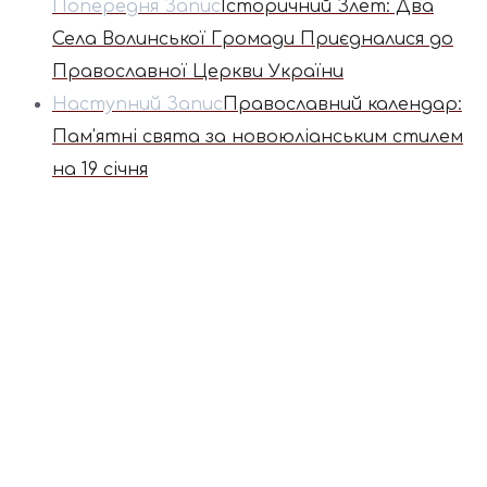
Попередня Запис
Iсторичний Злет: Два
Села Волинської Громади Приєдналися до
Православної Церкви України
Наступний Запис
Православний календар:
Пам'ятні свята за новоюліанським стилем
на 19 січня