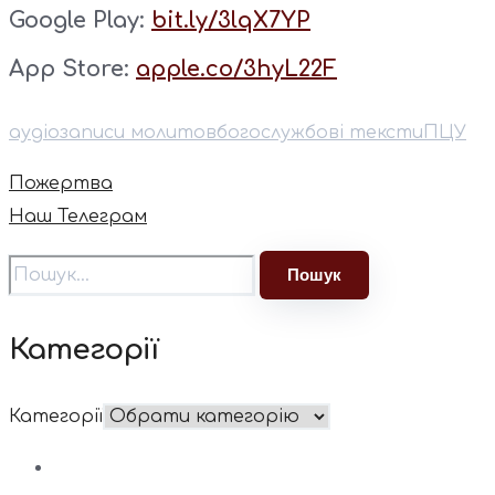
Google Play:
bit.ly/3lqX7YP
App Store:
apple.co/3hyL22F
аудіозаписи молитов
богослужбові тексти
ПЦУ
Пожертва
Наш Телеграм
Категорії
Категорії