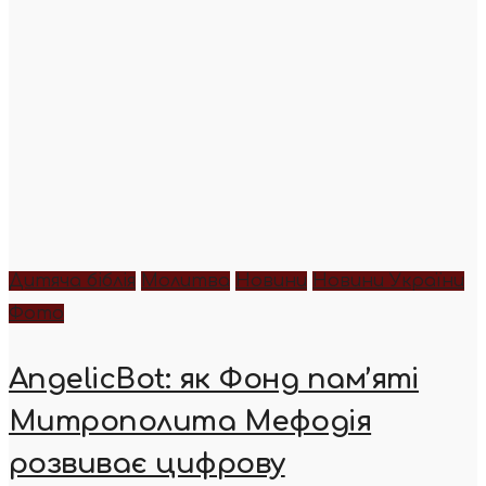
Дитяча біблія
Молитва
Новини
Новини України
Фото
AngelicBot: як Фонд пам’яті
Митрополита Мефодія
розвиває цифрову